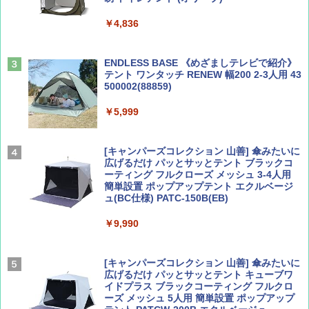
山と溪谷 2026年8月号「南アルプス大全」
A09 地球の歩き方 イタリア 2026～2027 地
￥4,836
球の歩き方A ヨーロッパ
￥1,540
￥2,479
ENDLESS BASE 《めざましテレビで紹介》
テント ワンタッチ RENEW 幅200 2-3人用 43
500002(88859)
Coyote No.89 特集 星野道夫 夢見る旅
A26 地球の歩き方 チェコ ポーランド スロヴ
ァキア 2026～2027 地球の歩き方A ヨーロッ
￥5,999
パ
￥1,540
￥2,277
[キャンパーズコレクション 山善] 傘みたいに
広げるだけ パッとサッとテント ブラックコ
ーティング フルクローズ メッシュ 3-4人用
簡単設置 ポップアップテント エクルベージ
AIRLINE（エアライン）2026年9月号【特
新しい日本地理 地図・統計・移動から読み
ュ(BC仕様) PATC-150B(EB)
集】ボーイング110周年を祝して！
解く (講談社現代新書)
￥9,990
￥1,760
￥1,540
[キャンパーズコレクション 山善] 傘みたいに
広げるだけ パッとサッとテント キューブワ
イドプラス ブラックコーティング フルクロ
ーズ メッシュ 5人用 簡単設置 ポップアップ