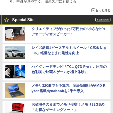
号。中身が見やすく、温泉スパにも使える
もっと見る
Special Site
クリエイティブが作った2万円台の“小さなピュ
アオーディオスピーカー”
レイズ鍛造1ピースアルミホイール「CE28 N-p
lus」軽量なままに剛性を向上
ハイグレードテレビ「TCL Q7D Pro」。圧巻の
色彩美で映画＆ゲームが極上体験に
メモリ32GBでも予算内。産経新聞社がAMD R
yzen搭載dynabookを2千台導入
お値段そのままでメモリ倍増！メモリ32GBの
「お得なゲーミングノート」