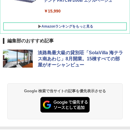
テント PATCW-200B エクルベージュ
￥15,990
Amazonランキングをもっと見る
編集部のおすすめ記事
DEWEL パラソル 大型 ビーチ アウトドアパ
淡路島最大級の貸別荘「SolaVilla 海テラ
ラソル ガーデン サイトシート付 折りたたみ
ス南あわじ」8月開業。15棟すべての部
防水 UVカット 4段階高さ調整 軽量 収納袋付
屋がオーシャンビュー
き
￥6,459
Google 検索で当サイトの記事を優先表示させる
GRANDOOR ステンレス保冷剤 2個セット 2
026リニューアル 急速冷凍 空間倍増 衛生的
コンパクト 保冷力長持ち
￥2,980
熊撃退スプレー 熊よけスプレー 熊スプレー