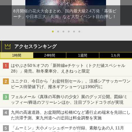
8月開催の花火大会まとめ。国内最大級2.4万発「幕張ビ
ーチ」や日本三大「長岡」など大型イベント目白押し！
●
●
●
●
●
●
アクセスランキング
1時間
24時間
1週間
1カ月
はやぶさ50％オフの「新幹線eチケット（トクだ値スペシャル
28）」発売。秋冬乗車分、えきねっと限定
ユニクロ、今日から「お盆特別セール」。涼感シアサッカーワン
ピース待望値下げ、撥水ギアショーツは1990円に
フェルメール《真珠の耳飾りの少女》展のグッズ公開。図録/ミ
ッフィー/葬送のフリーレンほか、注目ブランドコラボが実現
九州の高速道路、お盆期間は松橋ICなど通行止め端末を先頭にし
た渋滞予測。東九州道への迂回は料金調整を実施
「ムーミン」大小メッシュポーチが付録、素敵なあの人 11月