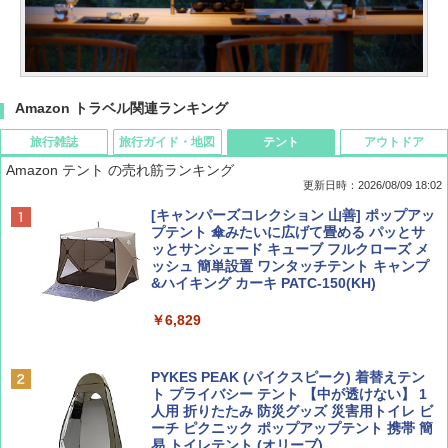
Amazon トラベル関連ランキング
旅行雑誌
旅行ガイド・地図
テント
アウトドア
Amazon テント の売れ筋ランキング
更新日時：2026/08/09 18:02
BE-PAL(ビ-パル) 2026年 9 月号【特別付録:
地球の歩き方 スター・ウォーズ
[キャンパーズコレクション 山善] ポップアッ
SOTO ミニマル"旅"財布 ランダム2種】
プテント 傘みたいに広げて畳める パッとサ
ッとサンシェード キューブ フルクローズ メ
￥2,695
ッシュ 簡単設置 ワンタッチテント キャンプ
￥1,500
&ハイキング カーキ PATC-150(KH)
￥6,829
ディズニーファン ２０２６年 ９月号 [雑
D40 地球の歩き方 チェンマイ タイ北部の魅
誌] (ＤＩＳＮＥＹ ＦＡＮ)
力的な町 2026～2027 地球の歩き方D アジア
PYKES PEAK (パイクスピーク) 着替えテン
ト プライバシー テント 【中が透けない】 1
￥713
￥2,079
人用 折りたたみ 防災グッズ 災害用トイレ ビ
ーチ ピクニック ポップアップテント 携帯 簡
易 トイレテント (オリーブ)