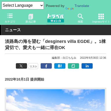
Powered by
Translate
トラベル Watch
旅の情報
ホテル・旅館
宿泊
カテゴリ
過去記事
検索
Impressサイト
ニュース
淡路島の海を望む「desginers villa EGDE」。1棟
貸切で、愛犬も一緒に滞在OK
編集部：白江ちなみ
2022年9月30日 12:36
リスト
2022年10月1日 提供開始