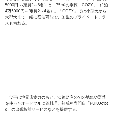
5000円～/定員2～6名）と、75m
の別棟「COZY.」（1泊
2
4万5000円～/定員2～4名）。「COZY.」では小型犬から
大型犬まで一緒に宿泊可能で、芝生のプライベートテラ
スも備わる。
食事は地元店協力のもと、淡路島産の旬の地魚や野菜
を使ったオードブルに鍋料理、熟成魚専門店「FUKUotot
o」の出張板前サービスなどを提供する。