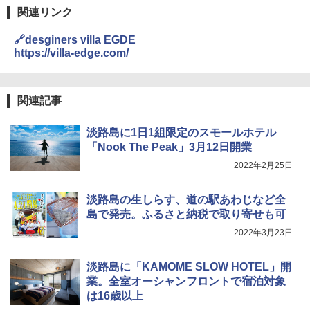
【日本企業販売】超強力クマ対策スプレー 30
関連リンク
0ml（連続噴射30秒）110ml（連続噴射15
秒）射程5～10m 安全ロック搭載 携帯収納袋
🔗desginers villa EGDE
付き ヒグマ・イノシシ対策 自治体・教育機
https://villa-edge.com/
関の購入実績 登山・キャンプ・アウトドア・
防災用品 長期保存可能 緊急時用 日本国内発
送
関連記事
￥3,680
淡路島に1日1組限定のスモールホテル
Across やわらか保冷剤 日本製 固まらない 1
「Nook The Peak」3月12日開業
1cm ソフト 2個セット (2個セット)
2022年2月25日
￥680
淡路島の生しらす、道の駅あわじなど全
島で発売。ふるさと納税で取り寄せも可
2022年3月23日
着替えテント トイレテント 透けない【換気
通気窓付き】収納袋付き UVカット 防水 防災
コンパクト iimono117 (ブルー)
淡路島に「KAMOME SLOW HOTEL」開
業。全室オーシャンフロントで宿泊対象
￥3,180
は16歳以上