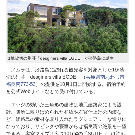
1棟貸切の別荘「desginers villa EGDE」が淡路島に誕生
ノムラは、淡路島に訪れる観光客を対象とした1棟貸
切の別荘「desginers villa EGDE」（
兵庫県南あわじ市
福良丙773-53
）の提供を10月1日に開始する。宿泊予約
を公式Webサイトなどで受け付けている。
エッジの効いた三角形の建物は地元建築家による設
計。随所に散りばめられた和紙や左官仕上げの内装な
ど、淡路島の素材を取り入れたラグジュアリーな造りに
なっており、リビングや寝室からは福良湾の絶景を一望
できる。客室タイプは広さ101m
の「SUITE.」（1泊6万
2