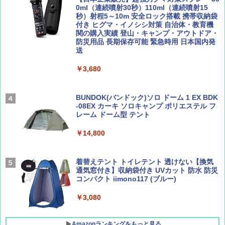
￥2,479
0ml（連続噴射30秒）110ml（連続噴射15
ENDLESS BASE 《めざましテレビで紹介》
秒）射程5～10m 安全ロック搭載 携帯収納袋
テント ワンタッチ RENEW 幅200 2-3人用 43
付き ヒグマ・イノシシ対策 自治体・教育機
500002(88859)
関の購入実績 登山・キャンプ・アウトドア・
防災用品 長期保存可能 緊急時用 日本国内発
Coyote No.89 特集 星野道夫 夢見る旅
地球の歩き方 スター・ウォーズ
送
￥5,999
￥1,540
￥2,695
￥3,680
[キャンパーズコレクション 山善] 傘みたいに
広げるだけ パッとサッとテント ブラックコ
ーティング フルクローズ メッシュ 3-4人用
BUNDOK(バンドック)ソロ ドーム 1 EX BDK
簡単設置 ポップアップテント エクルベージ
-08EX カーキ ソロキャンプ ポリエステル フ
AIRLINE（エアライン）2026年9月号【特
A26 地球の歩き方 チェコ ポーランド スロヴ
ュ(BC仕様) PATC-150B(EB)
レーム ドーム型 テント
集】ボーイング110周年を祝して！
ァキア 2026～2027 地球の歩き方A ヨーロッ
パ
￥9,990
￥14,800
￥1,760
￥2,277
[キャンパーズコレクション 山善] 傘みたいに
着替えテント トイレテント 透けない【換気
広げるだけ パッとサッとテント キューブワ
通気窓付き】収納袋付き UVカット 防水 防災
イド ブラックコーティング フルクローズ メ
コンパクト iimono117 (ブルー)
ッシュ 4人用 簡単設置 ポップアップテント P
ATCW-150B エクルベージュ
￥3,080
￥-
Amazonランキングをもっと見る