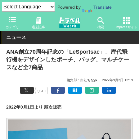
Powered by
Translate
トラベル Watch
企業・政府・官庁
国内エアライン
ANA
カテゴリ
過去記事
検索
Impressサイト
ニュース
ANA創立70周年記念の「LeSportsac」。歴代飛
行機をデザインしたポーチ、バッグ、マルチケー
スなど全7商品
編集部：白江ちなみ
2022年9月2日 12:19
リスト
2022年9月1日より 順次販売