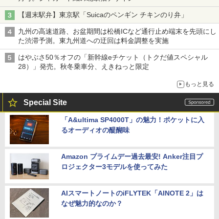
【週末駅弁】東京駅「Suicaのペンギン チキンのり弁」
九州の高速道路、お盆期間は松橋ICなど通行止め端末を先頭にし
た渋滞予測。東九州道への迂回は料金調整を実施
はやぶさ50％オフの「新幹線eチケット（トクだ値スペシャル
28）」発売。秋冬乗車分、えきねっと限定
もっと見る
Special Site
「A&ultima SP4000T」の魅力！ポケットに入
るオーディオの醍醐味
Amazon プライムデー過去最安! Anker注目プ
ロジェクター3モデルを使ってみた
AIスマートノートのiFLYTEK「AINOTE 2」は
なぜ魅力的なのか？