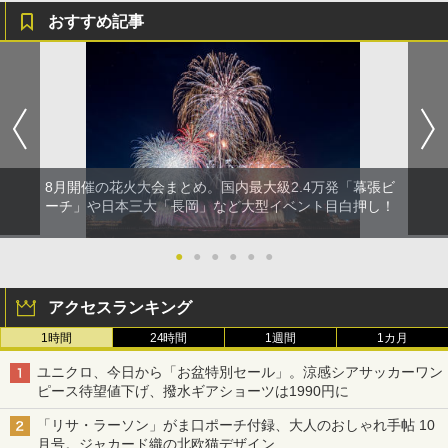
おすすめ記事
8月開催の花火大会まとめ。国内最大級2.4万発「幕張ビ
ーチ」や日本三大「長岡」など大型イベント目白押し！
●
●
●
●
●
●
アクセスランキング
1時間
24時間
1週間
1カ月
ユニクロ、今日から「お盆特別セール」。涼感シアサッカーワン
ピース待望値下げ、撥水ギアショーツは1990円に
「リサ・ラーソン」がま口ポーチ付録、大人のおしゃれ手帖 10
月号。ジャカード織の北欧猫デザイン