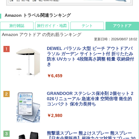
Amazon トラベル関連ランキング
旅行雑誌
旅行ガイド・地図
テント
アウトドア
Amazon アウトドア の売れ筋ランキング
更新日時：2026/08/07 18:02
ディズニーファン ２０２６年 ９月号 [雑
僕が見た未来【完全版】
[キャンパーズコレクション 山善] ポップアッ
DEWEL パラソル 大型 ビーチ アウトドアパ
誌] (ＤＩＳＮＥＹ ＦＡＮ)
プテント 傘みたいに広げて畳める パッとサ
ラソル ガーデン サイトシート付 折りたたみ
ッとサンシェード キューブ フルクローズ メ
防水 UVカット 4段階高さ調整 軽量 収納袋付
￥0
ッシュ 簡単設置 ワンタッチテント キャンプ
き
￥713
&ハイキング カーキ PATC-150(KH)
￥6,459
￥6,831
BE-PAL(ビ-パル) 2026年 9 月号【特別付録:
D40 地球の歩き方 チェンマイ タイ北部の魅
SOTO ミニマル"旅"財布 ランダム2種】
力的な町 2026～2027 地球の歩き方D アジア
GRANDOOR ステンレス保冷剤 2個セット 2
PYKES PEAK (パイクスピーク) 着替えテン
026リニューアル 急速冷凍 空間倍増 衛生的
ト プライバシー テント 【中が透けない】 1
コンパクト 保冷力長持ち
￥1,500
￥2,079
人用 折りたたみ 防災グッズ 災害用トイレ ビ
ーチ ピクニック ポップアップテント 携帯 簡
￥2,980
易 トイレテント (グレー)
山と溪谷 2026年8月号「南アルプス大全」
A09 地球の歩き方 イタリア 2026～2027 地
￥4,980
球の歩き方A ヨーロッパ
熊撃退スプレー 熊よけスプレー 熊スプレー
￥1,540
【日本企業販売】超強力クマ対策スプレー 30