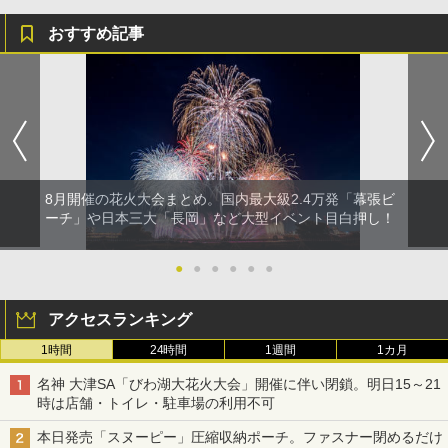
おすすめ記事
8月開催の花火大会まとめ。国内最大級2.4万発「幕張ビ
ーチ」や日本三大「長岡」など大型イベント目白押し！
●
●
●
●
●
●
アクセスランキング
1時間
24時間
1週間
1カ月
名神 大津SA「びわ湖大花火大会」開催に伴い閉鎖。明日15～21
時は店舗・トイレ・駐車場の利用不可
本日発売「スヌーピー」圧縮収納ポーチ。ファスナー閉めるだけ