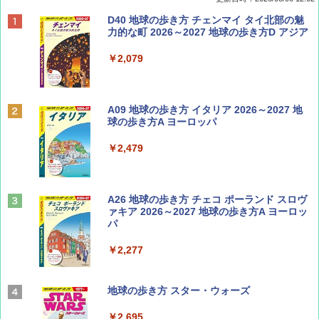
ディズニーファン ２０２６年 ９月号 [雑
D40 地球の歩き方 チェンマイ タイ北部の魅
誌] (ＤＩＳＮＥＹ ＦＡＮ)
力的な町 2026～2027 地球の歩き方D アジア
￥713
￥2,079
Coyote No.89 特集 星野道夫 夢見る旅
A09 地球の歩き方 イタリア 2026～2027 地
球の歩き方A ヨーロッパ
￥1,540
￥2,479
山と溪谷 2026年8月号「南アルプス大全」
A26 地球の歩き方 チェコ ポーランド スロヴ
ァキア 2026～2027 地球の歩き方A ヨーロッ
パ
￥1,540
￥2,277
AIRLINE（エアライン）2026年9月号【特
地球の歩き方 スター・ウォーズ
集】ボーイング110周年を祝して！
￥2,695