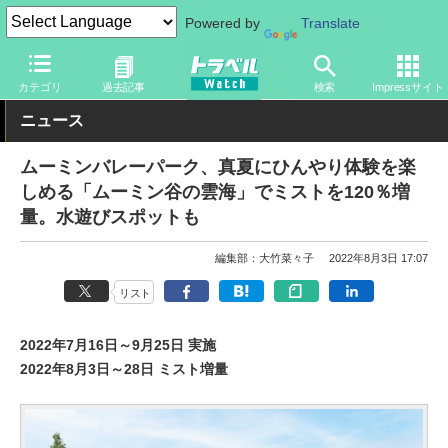
Powered by
Translate
トラベル Watch
地域
国内旅行
関東
カテゴリ
過去記事
検索
Impressサイト
ニュース
ムーミンバレーパーク、真夏にひんやり体験を楽
しめる「ムーミン谷の雲海」でミストを120％増
量。水遊びスポットも
編集部：大竹菜々子
2022年8月3日 17:07
リスト
2022年7月16日～9月25日 実施
2022年8月3日～28日 ミスト増量