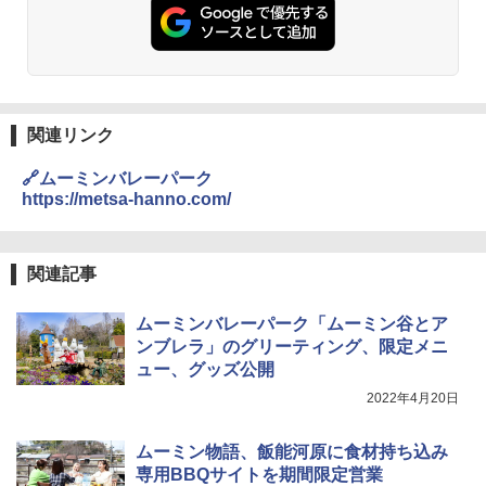
PYKES PEAK (パイクスピーク) 着替えテン
コンパクト 保冷力長持ち
ト プライバシー テント 【中が透けない】 1
人用 折りたたみ 防災グッズ 災害用トイレ ビ
￥2,980
ーチ ピクニック ポップアップテント 携帯 簡
易 トイレテント (オリーブ)
DEWEL パラソル 大型 ビーチ アウトドアパ
￥-
ラソル ガーデン サイトシート付 折りたたみ
関連リンク
防水 UVカット 4段階高さ調整 軽量 収納袋付
き
🔗ムーミンバレーパーク
ENDLESS BASE 《めざましテレビで紹介》
テント ワンタッチ RENEW 幅200 2-3人用 43
https://metsa-hanno.com/
￥6,459
500002(89147)
￥5,499
ポインターライト 強力 小型 緑色/赤色/青紫色
関連記事
USB充電式 高精度 超長距離照射 長時間使用
可能 安全ロック付き 高安全性 金属製耐久 コ
[キャンパーズコレクション 山善] 傘みたいに
ンパクト多機能設計 持ち運び便利 アウトド
ムーミンバレーパーク「ムーミン谷とア
広げるだけ パッとサッとテント ブラックコ
ア/オフィス/教育現場/展示会用 緑
ンブレラ」のグリーティング、限定メニ
ーティング フルクローズ メッシュ 3-4人用
ュー、グッズ公開
簡単設置 ポップアップテント エクルベージ
￥1,180
ュ(BC仕様) PATC-150B(EB)
2022年4月20日
￥8,991
電動エアーポンプ SUP用 20PSI 電動ポンプ
ムーミン物語、飯能河原に食材持ち込み
ゴムボート 空気入れ 空気抜き 自動停止 過熱
専用BBQサイトを期間限定営業
保護 日光可読lcd 7種類ノズル付き