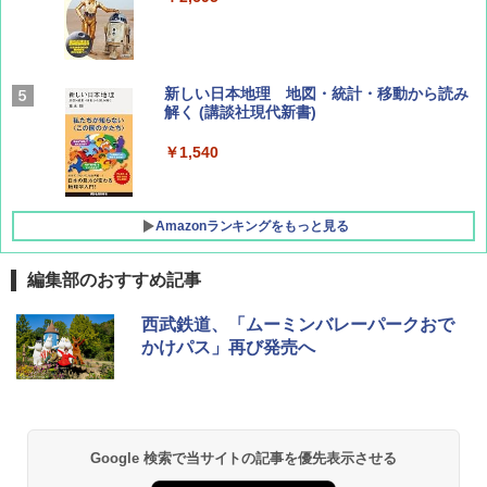
￥1,760
BE-PAL(ビ-パル) 2026年 9 月号【特別付録:
新しい日本地理 地図・統計・移動から読み
SOTO ミニマル"旅"財布 ランダム2種】
解く (講談社現代新書)
￥1,500
￥1,540
Amazonランキングをもっと見る
編集部のおすすめ記事
[キャンパーズコレクション 山善] ポップアッ
BUNDOK(バンドック)ソロ ドーム 1 EX BDK
西武鉄道、「ムーミンバレーパークおで
プテント 傘みたいに広げて畳める パッとサ
-08EX カーキ ソロキャンプ ポリエステル フ
かけパス」再び発売へ
ッとサンシェード キューブ フルクローズ メ
レーム テント
ッシュ 簡単設置 ワンタッチテント キャンプ
&ハイキング カーキ PATC-150(KH)
￥14,800
￥6,832
GRANDOOR ステンレス保冷剤 2個セット 2
Google 検索で当サイトの記事を優先表示させる
026リニューアル 急速冷凍 空間倍増 衛生的