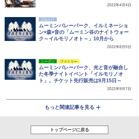
Coleman(コールマン) ツーリングドーム/LD
2022年4月4日
X 2人用 3人用 キャンプ アウトドア フェス
￥7,299
収納 コンパクト 簡単設営 カンガルーテント
ソロキャンプ ソロテント
お出かけ
ムーミンバレーパーク、イルミネーショ
￥20,718
ン×森×音の「ムーミン谷のナイトウォー
ク～イルモリノオト～」10月から
2022年8月5日
シーズン
ファミリー
ムーミンバレーパーク、光と音が融合し
た冬季ナイトイベント「イルモリノオ
ト」。チケット先行販売は9月15日～
2022年9月7日
もっと関連記事を見る
トップページに戻る