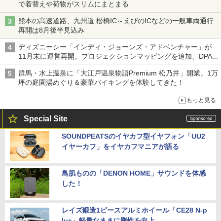
で着替えや荷物がスリムにまとまる
熊本の高速道路、九州道 松橋IC～えびのICなどの一般車両通行
再開は8月後半見込み
ディズニーシー「インディ・ジョーンズ・アドベンチャー」が
11月末に運営再開。プロジェクションマッピングを追加、DPA
は1500円
群馬・水上温泉に「大江戸温泉物語Premium 松乃井」開業。1万
坪の庭園湯めぐり＆豪華バイキングを体験してきた！
もっと見る
Special Site
SOUNDPEATSのイヤカフ型イヤフォン「UU2
イヤーカフ」をイヤカフマニアが語る
鳥肌ものの「DENON HOME」サウンドを体感
した！
レイズ鍛造1ピースアルミホイール「CE28 N-p
lus」軽量なままに剛性を向上