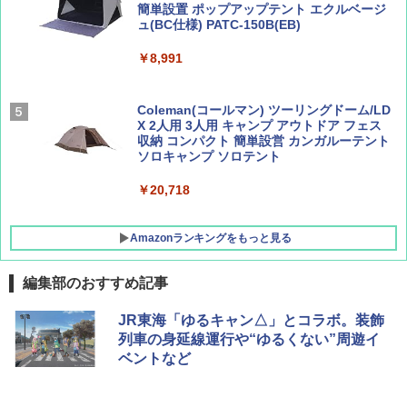
簡単設置 ポップアップテント エクルベージ
BE-PAL(ビ-パル) 2026年 9 月号【特別付録:
新しい日本地理 地図・統計・移動から読み
ュ(BC仕様) PATC-150B(EB)
SOTO ミニマル"旅"財布 ランダム2種】
解く (講談社現代新書)
￥8,991
￥1,500
￥1,540
Coleman(コールマン) ツーリングドーム/LD
X 2人用 3人用 キャンプ アウトドア フェス
収納 コンパクト 簡単設営 カンガルーテント
ソロキャンプ ソロテント
￥20,718
Amazonランキングをもっと見る
編集部のおすすめ記事
BUNDOK(バンドック)ソロ ドーム 1 EX BDK
JR東海「ゆるキャン△」とコラボ。装飾
-08EX カーキ ソロキャンプ ポリエステル フ
列車の身延線運行や“ゆるくない”周遊イ
レーム テント
ベントなど
￥14,800