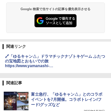
GRANDOOR ステンレス保冷剤 2個セット 2
Google 検索で当サイトの記事を優先表示させる
026リニューアル 急速冷凍 空間倍増 衛生的
コンパクト 保冷力長持ち
￥2,980
熊撃退スプレー 熊よけスプレー 熊スプレー
【日本企業販売】超強力クマ対策スプレー 30
0ml（連続噴射30秒）110ml（連続噴射15
関連リンク
秒）射程5～10m 安全ロック搭載 携帯収納袋
付き ヒグマ・イノシシ対策 自治体・教育機
🔗「ゆるキャン△」ドラマチックナゾトキゲーム ふたつ
関の購入実績 登山・キャンプ・アウトドア・
の宝地図とおもいでの旅
防災用品 長期保存可能 緊急時用 日本国内発
https://www.yamanashi-
送
kankou.jp/kankou/event/2022_yrcm_summer.html
￥3,680
関連記事
DEWEL パラソル 大型 ビーチ アウトドアパ
富士急行、「ゆるキャン△」とのコラボ
ラソル ガーデン サイトシート付 折りたたみ
防水 UVカット 4段階高さ調整 軽量 収納袋付
イベントを7月開催。コラボトレイン/フ
き
ード/グッズなど