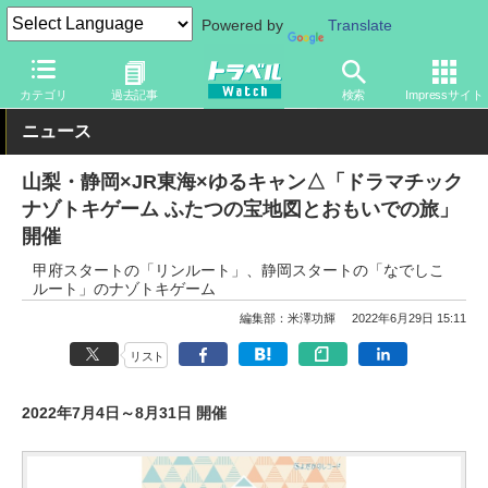
Powered by
Translate
トラベル Watch
地域
国内旅行
中部
カテゴリ
過去記事
検索
Impressサイト
ニュース
山梨・静岡×JR東海×ゆるキャン△「ドラマチック
ナゾトキゲーム ふたつの宝地図とおもいでの旅」
開催
甲府スタートの「リンルート」、静岡スタートの「なでしこ
ルート」のナゾトキゲーム
編集部：米澤功輝
2022年6月29日 15:11
リスト
2022年7月4日～8月31日 開催