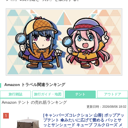
Amazon トラベル関連ランキング
旅行雑誌
旅行ガイド・地図
テント
アウトドア
Amazon テント の売れ筋ランキング
更新日時：2026/08/06 18:02
ディズニーファン ２０２６年 ９月号 [雑
D40 地球の歩き方 チェンマイ タイ北部の魅
[キャンパーズコレクション 山善] ポップアッ
誌] (ＤＩＳＮＥＹ ＦＡＮ)
力的な町 2026～2027 地球の歩き方D アジア
プテント 傘みたいに広げて畳める パッとサ
ッとサンシェード キューブ フルクローズ メ