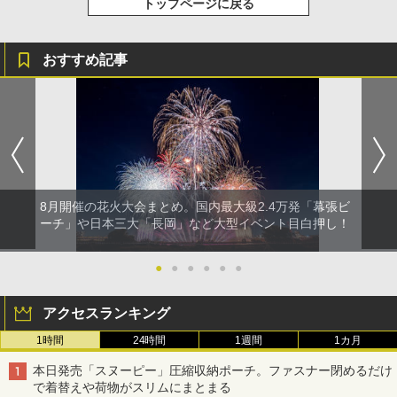
トップページに戻る
おすすめ記事
8月開催の花火大会まとめ。国内最大級2.4万発「幕張ビ
ーチ」や日本三大「長岡」など大型イベント目白押し！
●
●
●
●
●
●
アクセスランキング
1時間
24時間
1週間
1カ月
本日発売「スヌーピー」圧縮収納ポーチ。ファスナー閉めるだけ
で着替えや荷物がスリムにまとまる