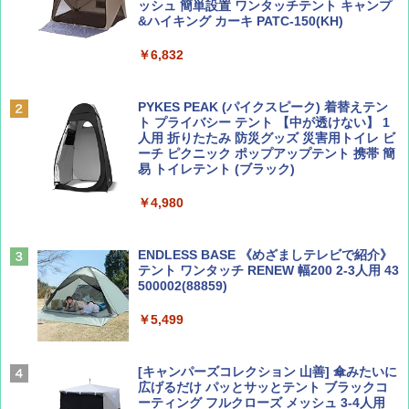
ッシュ 簡単設置 ワンタッチテント キャンプ
￥713
￥2,079
&ハイキング カーキ PATC-150(KH)
￥6,832
Coyote No.89 特集 星野道夫 夢見る旅
A09 地球の歩き方 イタリア 2026～2027 地
球の歩き方A ヨーロッパ
PYKES PEAK (パイクスピーク) 着替えテン
￥1,540
ト プライバシー テント 【中が透けない】 1
￥2,479
人用 折りたたみ 防災グッズ 災害用トイレ ビ
ーチ ピクニック ポップアップテント 携帯 簡
易 トイレテント (ブラック)
山と溪谷 2026年8月号「南アルプス大全」
A26 地球の歩き方 チェコ ポーランド スロヴ
￥4,980
ァキア 2026～2027 地球の歩き方A ヨーロッ
パ
￥1,540
￥2,277
ENDLESS BASE 《めざましテレビで紹介》
テント ワンタッチ RENEW 幅200 2-3人用 43
500002(88859)
AIRLINE（エアライン）2026年9月号【特
地球の歩き方 スター・ウォーズ
集】ボーイング110周年を祝して！
￥5,499
￥2,695
￥1,760
[キャンパーズコレクション 山善] 傘みたいに
広げるだけ パッとサッとテント ブラックコ
ーティング フルクローズ メッシュ 3-4人用