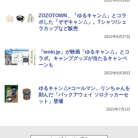
2022年6月28日
￥6,459
ZOZOTOWN、「ゆるキャン△」とコラ
ポインターライト 強力 小型 緑色/赤色/青紫色
ボした「ぞぞキャン△」。Tシャツ/シェ
USB充電式 高精度 超長距離照射 長時間使用
ラカップなど販売
可能 安全ロック付き 高安全性 金属製耐久 コ
ンパクト多機能設計 持ち運び便利 アウトド
2022年6月27日
ア/オフィス/教育現場/展示会用 緑
￥1,180
「tenki.jp」が映画「ゆるキャン△」とコ
ラボ。キャンプグッズが当たるキャンペ
ーンも
2022年6月30日
ゆるキャン△×コールマン、リンちゃんを
刻んだ「パックアウェイ ソロクッカーセ
ット」登場
2022年7月1日