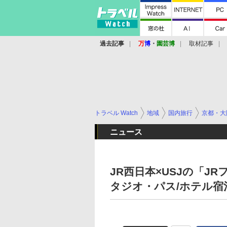
過去記事
万
博
・
園芸博
取材記事
トラベル Watch
地域
国内旅行
京都・大
ニュース
JR西日本×USJの「J
タジオ・パス/ホテル宿