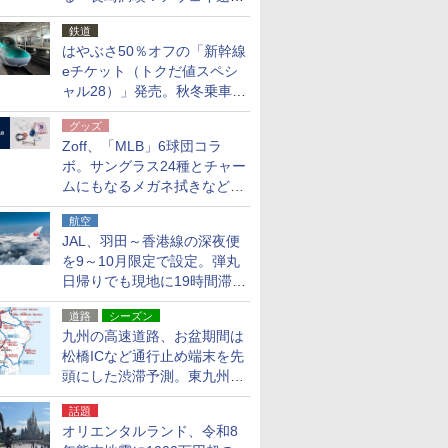
応援キャンペーン」
鉄道
はやぶさ50％オフの「新幹線
eチケット（トクだ値スペシ
ャル28）」発売。秋冬乗車
分、えきねっと限定
グッズ
Zoff、「MLB」6球団コラ
ボ。サングラス24種とチャー
ムにもなるメガネ拭きなど雑
貨24種
航空
JAL、羽田～香港線の深夜便
を9～10月限定で設定。弾丸
日帰りでも現地に19時間滞在
できる
道路
シーズン
九州の高速道路、お盆期間は
松橋ICなど通行止め端末を先
頭にした渋滞予測。東九州道
への迂回は料金調整を実施
話題
オリエンタルランド、令和8