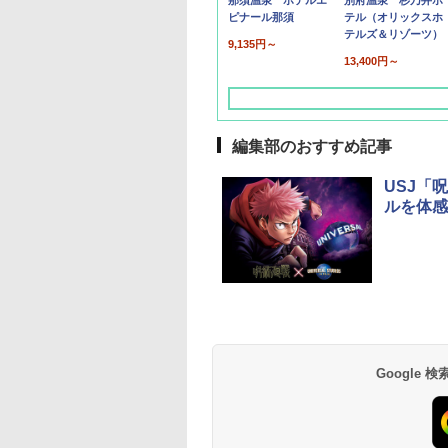
那須温泉 ホテルエ
別府温泉 杉乃井ホ
ピナール那須
テル（オリックスホ
テルズ＆リゾーツ）
9,135円～
13,400円～
編集部のおすすめ記事
USJ「
ルを体感
草津温泉 ホテル櫻
品川プリンスホテル
グランドニッコー東
海のサウナ＆スパ
東京ドームホテル
シェラトン・グラン
井
京ベイ 舞浜
オールインクルーシ
デ・トーキョーベ
7,037円～
7,980円～
ブ 島原温泉ホテル
イ・ホテル
14,300円～
6,800円～
南風楼
10,450円～
7,950円～
Google