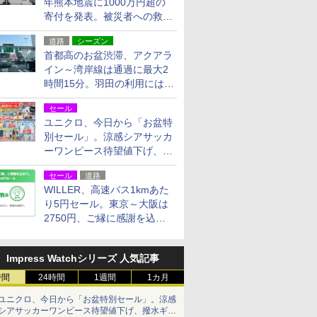
年熊本地震に1000万円超の
寄付を発表。被災者への救援
活動・復旧支援
道路
シーズン
首都高のお盆渋滞、アクアラ
イン～湾岸線は通過に最大2
時間15分。羽田の利用には
「空港西出口」の利用検討を
セール
ユニクロ、今日から「お盆特
別セール」。涼感シアサッカ
ーワンピース待望値下げ、撥
水ギアショーツは1990円に
セール
道路
WILLER、高速バス1kmあた
り5円セール。東京～大阪は
2750円、ご縁に感謝を込め
た20周年記念キャンペーン
Impress Watchシリーズ 人気記事
時間
24時間
1週間
1カ月
ユニクロ、今日から「お盆特別セール」。涼感
シアサッカーワンピース待望値下げ、撥水ギア