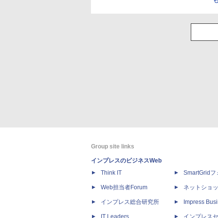
Group site links
インプレスのビジネスWeb
Think IT
SmartGri
Web担当者Forum
ネットショ
インプレス総合研究所
Impress Busi
IT Leaders
インプレス