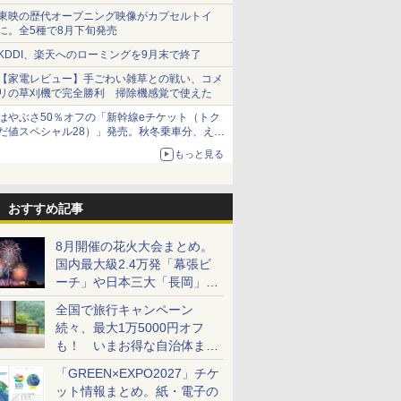
ショーツは1990円に
東映の歴代オープニング映像がカプセルトイ
に。全5種で8月下旬発売
KDDI、楽天へのローミングを9月末で終了
【家電レビュー】手ごわい雑草との戦い、コメ
リの草刈機で完全勝利 掃除機感覚で使えた
はやぶさ50％オフの「新幹線eチケット（トク
だ値スペシャル28）」発売。秋冬乗車分、えき
ねっと限定
もっと見る
おすすめ記事
8月開催の花火大会まとめ。
国内最大級2.4万発「幕張ビ
ーチ」や日本三大「長岡」な
ど大型イベント目白押し！
全国で旅行キャンペーン
続々、最大1万5000円オフ
も！ いまお得な自治体まと
め
「GREEN×EXPO2027」チケ
ット情報まとめ。紙・電子の