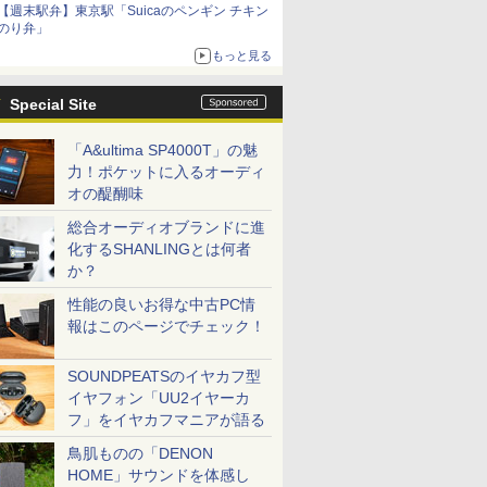
【週末駅弁】東京駅「Suicaのペンギン チキン
のり弁」
もっと見る
Special Site
「A&ultima SP4000T」の魅
力！ポケットに入るオーディ
オの醍醐味
総合オーディオブランドに進
化するSHANLINGとは何者
か？
性能の良いお得な中古PC情
報はこのページでチェック！
SOUNDPEATSのイヤカフ型
イヤフォン「UU2イヤーカ
フ」をイヤカフマニアが語る
鳥肌ものの「DENON
HOME」サウンドを体感し