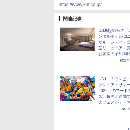
https://www.knt.co.jp/
関連記事
USJ徒歩1分の
ンタルホテル ユ
サル・シティ」全
室リニューアル
新客室の予約開
2022
USJ、「ワンピ
プレミア・サマ
2022」のフード
ズ。映画と連動
楽フェスがテー
202