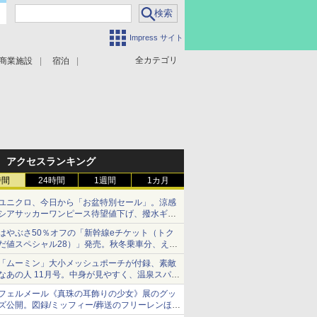
Impress サイト
全カテゴリ
商業施設
宿泊
アクセスランキング
時間
24時間
1週間
1カ月
ユニクロ、今日から「お盆特別セール」。涼感
シアサッカーワンピース待望値下げ、撥水ギア
ショーツは1990円に
はやぶさ50％オフの「新幹線eチケット（トク
だ値スペシャル28）」発売。秋冬乗車分、えき
ねっと限定
「ムーミン」大小メッシュポーチが付録、素敵
なあの人 11月号。中身が見やすく、温泉スパに
も使える
フェルメール《真珠の耳飾りの少女》展のグッ
ズ公開。図録/ミッフィー/葬送のフリーレンほ
か、注目ブランドコラボが実現