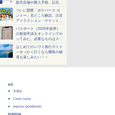
販売店舗や購入手順、記念チ
ケットも解説
ついに開業「ポケパーク カ
ントー」見どころ解説。注目
アトラクション・チケット手
配・来場前に必要な準備は？
パスポート（2025年旅券）
の新規申請をオンラインでや
ってみた。必要なものはスマ
ホとマイナカードのみ
はじめてのハワイ旅行ガイド
～せっかく行くなら隣島の秘
境も楽しみたい！～
ICE
天海社
ス
Comic curea
impress QuickBooks
PUBFUN