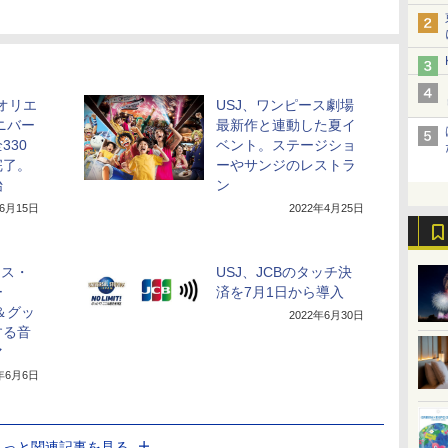
「オリエ
USJ、ワンピース劇場
ニバー
最新作と連動した夏イ
330
ベント。ステージショ
完了。
ーやサンジのレストラ
始
ン
年6月15日
2022年4月25日
ース・
USJ、JCBのタッチ決
ー
済を7月1日から導入
＆グッ
2022年6月30日
する音
マ
2年6月6日
もっと関連記事を見る