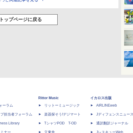
トップページに戻る
Rittor Music
イカロス出版
dフォーラム
リットーミュージック
AIRLINEweb
ップ担当者フォーラム
楽器探そう!デジマート
Jディフェンスニュー
ness Library
TシャツPOD T-OD
通訳翻訳ジャーナル
セミナー
立東舎
JレスキューWeb