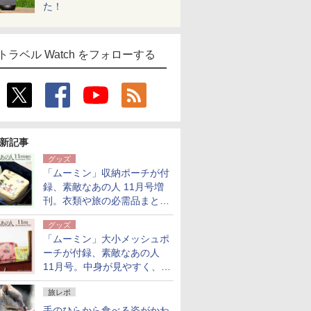
た！
トラベル Watch をフォローする
新記事
グッズ
「ムーミン」収納ポーチが付
録、素敵なあの人 11月号増
刊。衣類や旅の必需品まとま
る大小2個セット
グッズ
「ムーミン」大小メッシュポ
ーチが付録、素敵なあの人
11月号。中身が見やすく、温
泉スパにも使える
旅レポ
手のひらから食べる姿がかわ