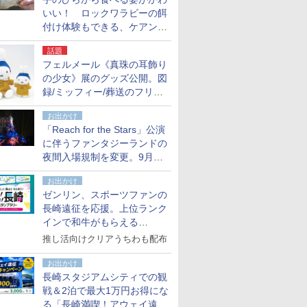
いい！ ロックワラビーの餌
付け体験もできる、ケアンズ
でアサートン高原の日本語ガ
話題
イド付きツアーに参加してみ
フェルメール《真珠の耳飾り
た
の少女》展のグッズ公開。図
録/ミッフィー/葬送のフリー
レンほか、注目ブランドコラ
お出かけ
ボが実現
「Reach for the Stars」公演
に伴うファンタジーランドの
夜間入場規制を変更。9月か
ら18時50分～20時ごろに
お出かけ
ゼンリン、スポーツファンの
長崎遠征を応援。上位ランク
インで和牛がもらえる
「GO！GO！長崎スタンプラ
推し活向けクリアうちわも配布
リー」
お出かけ
長崎スタジアムシティでの観
戦＆2泊で最大1万円お得にな
る「長崎満喫！アウェイ遠征