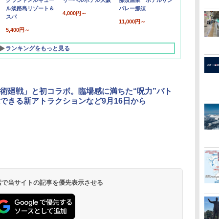
グランドメルキュー
リーベルホテル大阪
那須温泉 ホテルサン
ル淡路島リゾート＆
バレー那須
4,000円～
スパ
11,000円～
5,400円～
ランキングをもっと見る
呪術廻戦」と初コラボ。臨場感に満ちた“呪力”バト
できる新アトラクションなど9月16日から
北陸 福井 あわら
品川プリンスホテ
舞浜ビューホテル
箱根湯本温泉 ホテ
ホテルトラスティ東
オリエンタルホテル
下呂温泉 水明館
住友不動産ホテル ヴ
東京ベイ舞浜ホテル
温泉 清風荘（北陸
ル イーストタワー
ｂｙ ＨＵＬＩＣ
ル おかだ
京ベイサイド
東京ベイ
ィラフォンテーヌグラ
ファーストリゾート
8,250円～
最大級の庭園露天風
（旧：東京ベイ舞浜
ンド東京有明
9,958円～
11,200円～
5,450円～
5,200円～
4,290円～
呂の宿 清風荘）
ホテル）
19,541円～
5,758円～
6,070円～
 検索で当サイトの記事を優先表示させる