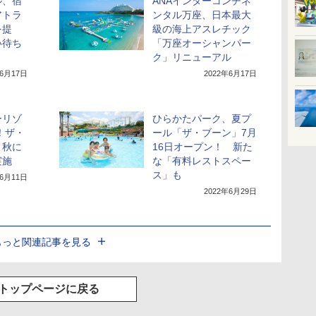
ル、宿
ANAインターコンチネ
アトラ
ンタル万座、日本最大
を提
級の海上アスレチック
い待ち
「万座オーシャンパー
ク」リニューアル
年6月17日
2022年6月17日
ーリゾ
ひらかたパーク、夏プ
！ザ・
ール「ザ・ブーン」7月
、秋に
16日オープン！ 新た
実施
な「有料レストスペー
ス」も
年6月11日
2022年6月29日
もっと関連記事を見る
トップページに戻る