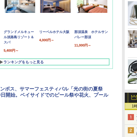
グランドメルキュー
リーベルホテル大阪
那須温泉 ホテルサン
ル淡路島リゾート＆
バレー那須
4,000円～
スパ
11,000円～
5,400円～
ランキングをもっと見る
ンボス、サマーフェスティバル「光の街の夏祭
9日開始。ベイサイドでのビール祭や花火、プール
1
北陸 福井 あわら
品川プリンスホテ
舞浜ビューホテル
箱根湯本温泉 ホテ
ホテルトラスティ東
オリエンタルホテル
下呂温泉 水明館
住友不動産ホテル ヴ
東京ベイ舞浜ホテル
温泉 清風荘（北陸
ル イーストタワー
ｂｙ ＨＵＬＩＣ
ル おかだ
京ベイサイド
東京ベイ
ィラフォンテーヌグラ
ファーストリゾート
8,250円～
最大級の庭園露天風
（旧：東京ベイ舞浜
ンド東京有明