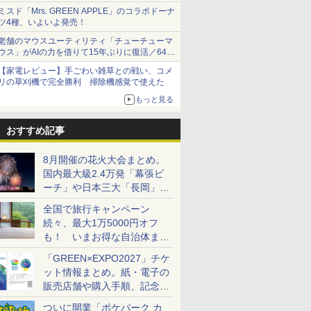
1,500円から受付
ミスド「Mrs. GREEN APPLE」のコラボドーナ
ツ4種、いよいよ発売！
老舗のマウスユーティリティ「チューチューマ
ウス」がAIの力を借りて15年ぶりに復活／64bit
化、Windows 10/11、「Chrome」も走り回
【家電レビュー】手ごわい雑草との戦い、コメ
る。復活記念で2026年末まで500円
リの草刈機で完全勝利 掃除機感覚で使えた
もっと見る
おすすめ記事
8月開催の花火大会まとめ。
国内最大級2.4万発「幕張ビ
ーチ」や日本三大「長岡」な
ど大型イベント目白押し！
全国で旅行キャンペーン
続々、最大1万5000円オフ
も！ いまお得な自治体まと
め
「GREEN×EXPO2027」チケ
ット情報まとめ。紙・電子の
販売店舗や購入手順、記念チ
ケットも解説
ついに開業「ポケパーク カ