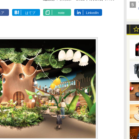
ェア
はてブ
note
LinkedIn