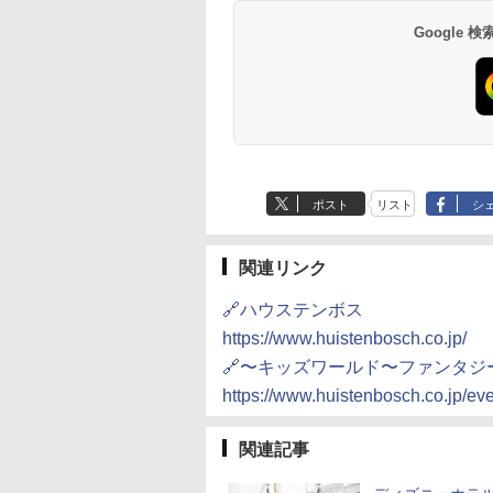
14,300円～
6,800円～
南風楼
10,450円～
7,950円～
Google
ポスト
リスト
シ
関連リンク
🔗ハウステンボス
https://www.huistenbosch.co.jp/
🔗〜キッズワールド〜ファンタジ
https://www.huistenbosch.co.jp/even
関連記事