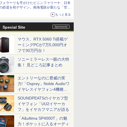
フェラーリを手がけたピニンファリーナ、日本
の鉄道を初デザイン。南海電鉄が新たな「空港
特急」をなにわ筋線へ導入
もっと見る
Special Site
マウス、RTX 5060 Ti搭載ゲ
ーミングPCが7万5,000円オ
フで30万円台！
ソニーミラーレス一眼の大特
集！ 見どころ記事まとめ
エントリーなのに脅威の実
力!「Osprey」Noble Audioワ
イヤレスイヤフォン4機種を
一気に聴く
SOUNDPEATSのイヤカフ型
イヤフォン「UU2イヤーカ
フ」をイヤカフマニアが語る
「A&ultima SP4000T」の魅
力！ポケットに入るオーディ