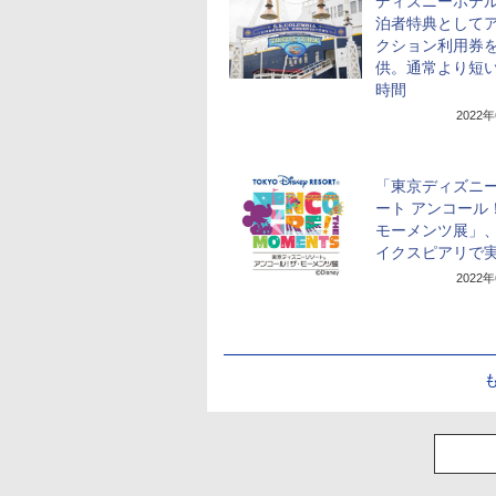
ディズニーホテ
泊者特典として
クション利用券
供。通常より短
時間
2022
「東京ディズニ
ート アンコール
モーメンツ展」
イクスピアリで
2022