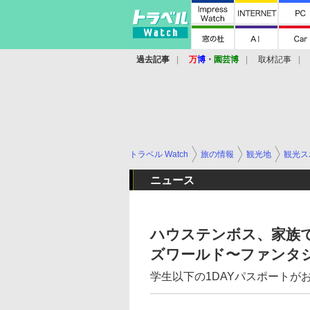
過去記事
万
博
・
園芸博
取材記事
トラベル Watch
旅の情報
観光地
観光ス
ニュース
ハウステンボス、家族
ズワールド〜ファンタ
学生以下の1DAYパスポートが