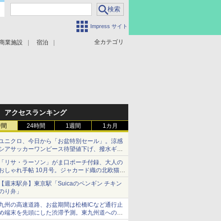
Impress サイト
全カテゴリ
商業施設
宿泊
アクセスランキング
時間
24時間
1週間
1カ月
ユニクロ、今日から「お盆特別セール」。涼感
シアサッカーワンピース待望値下げ、撥水ギア
ショーツは1990円に
「リサ・ラーソン」がま口ポーチ付録、大人の
おしゃれ手帖 10月号。ジャカード織の北欧猫デ
ザイン
【週末駅弁】東京駅「Suicaのペンギン チキン
のり弁」
九州の高速道路、お盆期間は松橋ICなど通行止
め端末を先頭にした渋滞予測。東九州道への迂
回は料金調整を実施