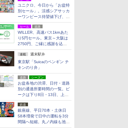
ユニクロ、今日から「お盆特
別セール」。涼感シアサッカ
ーワンピース待望値下げ、撥
水ギアショーツは1990円に
セール
道路
WILLER、高速バス1kmあた
り5円セール。東京～大阪は
2750円、ご縁に感謝を込め
た20周年記念キャンペーン
週末駅弁
連載
東京駅「Suicaのペンギン チ
キンのり弁」
道路
シーズン
お盆各地の渋滞、日付・道路
別の通過所要時間の一覧。ピ
ークは下り8日・13日、上り
14日・15日
鉄道
銀座線、平日70本・土休日
58本増発で日中の運転を3分
間隔へ短縮。丸ノ内線も池袋
～中野坂上を4分間隔に