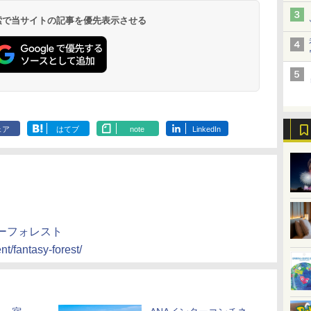
9,958円～
11,200円～
5,450円～
5,200円～
4,290円～
呂の宿 清風荘）
ホテル）
19,541円～
5,758円～
6,070円～
 検索で当サイトの記事を優先表示させる
ェア
はてブ
note
LinkedIn
ーフォレスト
t/fantasy-forest/