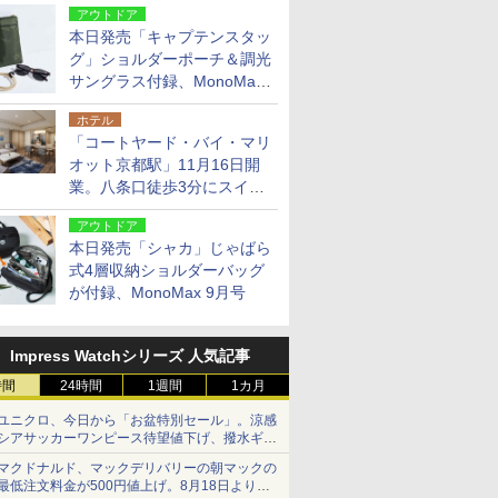
アウトドア
本日発売「キャプテンスタッ
グ」ショルダーポーチ＆調光
サングラス付録、MonoMax
9月号増刊
ホテル
「コートヤード・バイ・マリ
オット京都駅」11月16日開
業。八条口徒歩3分にスイー
ト含む全270室、ダイニング
アウトドア
も併設
本日発売「シャカ」じゃばら
式4層収納ショルダーバッグ
が付録、MonoMax 9月号
Impress Watchシリーズ 人気記事
時間
24時間
1週間
1カ月
ユニクロ、今日から「お盆特別セール」。涼感
シアサッカーワンピース待望値下げ、撥水ギア
ショーツは1990円に
マクドナルド、マックデリバリーの朝マックの
最低注文料金が500円値上げ。8月18日より