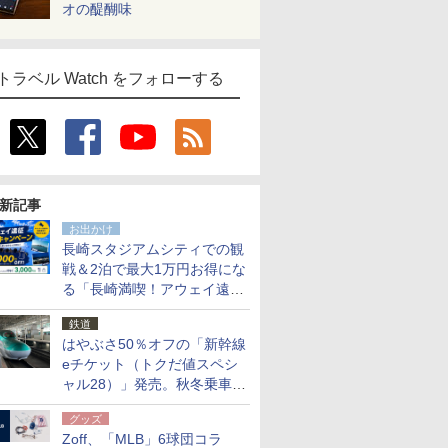
オの醍醐味
トラベル Watch をフォローする
新記事
お出かけ
長崎スタジアムシティでの観
戦＆2泊で最大1万円お得にな
る「長崎満喫！アウェイ遠征
応援キャンペーン」
鉄道
はやぶさ50％オフの「新幹線
eチケット（トクだ値スペシ
ャル28）」発売。秋冬乗車
分、えきねっと限定
グッズ
Zoff、「MLB」6球団コラ