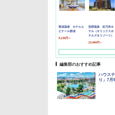
那須温泉 ホテルエ
別府温泉 杉乃井ホ
ピナール那須
テル（オリックスホ
テルズ＆リゾーツ）
9,135円～
13,400円～
編集部のおすすめ記事
ハウステ
り」7月
草津温泉 ホテル櫻
品川プリンスホテル
グランドニッコー東
海のサウナ＆スパ
東京ドームホテル
シェラトン・グラン
井
京ベイ 舞浜
オールインクルーシ
デ・トーキョーベ
7,037円～
7,980円～
ブ 島原温泉ホテル
イ・ホテル