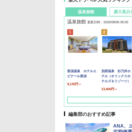
温泉旅館
露天風呂
温泉旅館
更新日時：2026/08/06 06:00
那須温泉 ホテルエ
別府温泉 杉乃井ホ
ピナール那須
テル（オリックスホ
テルズ＆リゾーツ）
9,135円～
13,400円～
編集部のおすすめ記事
ANA、エ
定期便運