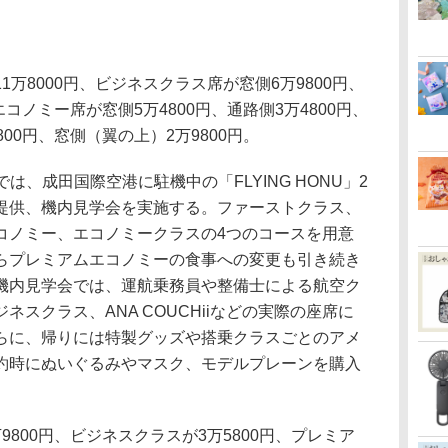
万8000円、ビジネスクラス席が窓側6万9800円、
エコノミー席が窓側5万4800円、通路側3万4800円、
00円、窓側（翼の上）2万9800円。
」では、成田国際空港に駐機中の「FLYING HONU」2
提供、機内見学会を実施する。ファーストクラス、
コノミー、エコノミークラスの4つのコースを用意
らプレミアムエコノミーの食事への変更も引き続き
機内見学会では、運航乗務員や整備士による航空ク
スクラス、ANA COUCHiiなどの実際の座席に
らに、帰りには特製グッズや搭乗クラスごとのアメ
約時にぬいぐるみやマスク、モデルプレーンを購入
800円、ビジネスクラスが3万5800円、プレミア