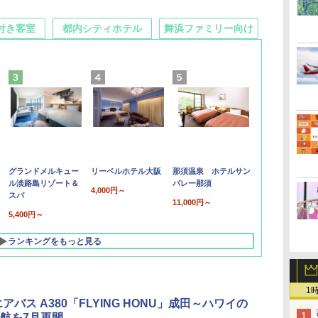
付き客室
都内シティホテル
舞浜ファミリー向け
グランドメルキュー
リーベルホテル大阪
那須温泉 ホテルサン
ル淡路島リゾート＆
バレー那須
4,000円～
スパ
11,000円～
5,400円～
ランキングをもっと見る
1
アバス A380「FLYING HONU」成田～ハワイの
航を7月再開