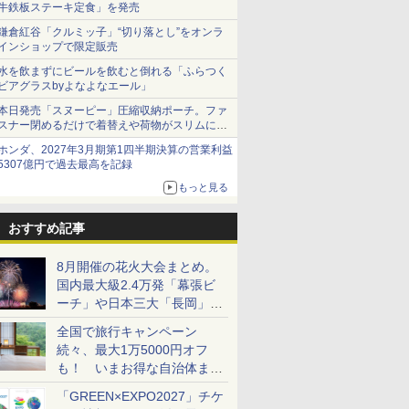
牛鉄板ステーキ定食」を発売
鎌倉紅谷「クルミッ子」“切り落とし”をオンラ
インショップで限定販売
水を飲まずにビールを飲むと倒れる「ふらつく
ビアグラスbyよなよなエール」
本日発売「スヌーピー」圧縮収納ポーチ。ファ
スナー閉めるだけで着替えや荷物がスリムにま
とまる
ホンダ、2027年3月期第1四半期決算の営業利益
5307億円で過去最高を記録
もっと見る
おすすめ記事
8月開催の花火大会まとめ。
国内最大級2.4万発「幕張ビ
ーチ」や日本三大「長岡」な
ど大型イベント目白押し！
全国で旅行キャンペーン
続々、最大1万5000円オフ
も！ いまお得な自治体まと
め
「GREEN×EXPO2027」チケ