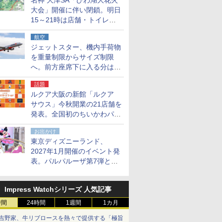
名神 大津SA「びわ湖大花火
大会」開催に伴い閉鎖。明日
15～21時は店舗・トイレ・
駐車場の利用不可
航空
ジェットスター、機内手荷物
を重量制限からサイズ制限
へ。前方座席下に入る分はす
べての運賃で無料に
話題
ルクア大阪の新館「ルクア
サウス」今秋開業の21店舗を
発表。全国初のちいかわパー
クストア/サンリオ新業態1号
お出かけ
店など
東京ディズニーランド、
2027年1月開催のイベント発
表。パルパルーザ第7弾とし
て「ミニーのファンダーラン
ド」を再演
Impress Watchシリーズ 人気記事
時間
24時間
1週間
1カ月
吉野家、牛リブロースを熱々で提供する「極旨