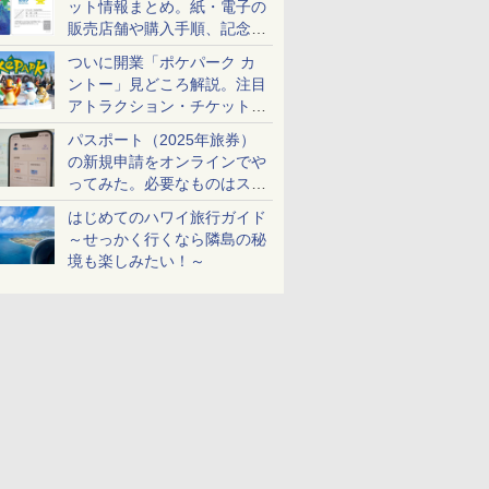
ット情報まとめ。紙・電子の
販売店舗や購入手順、記念チ
ケットも解説
ついに開業「ポケパーク カ
ントー」見どころ解説。注目
アトラクション・チケット手
配・来場前に必要な準備は？
パスポート（2025年旅券）
の新規申請をオンラインでや
ってみた。必要なものはスマ
ホとマイナカードのみ
はじめてのハワイ旅行ガイド
～せっかく行くなら隣島の秘
境も楽しみたい！～