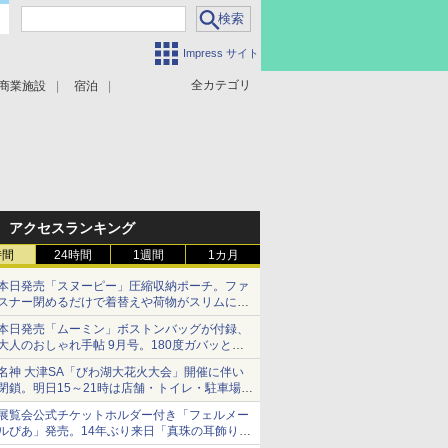
Impress サイト
全カテゴリ
商業施設
宿泊
アクセスランキング
時間
24時間
1週間
1カ月
本日発売「スヌーピー」圧縮収納ポーチ。ファ
スナー閉めるだけで着替えや荷物がスリムにま
とまる
本日発売「ムーミン」ボストンバッグが付録、
大人のおしゃれ手帖 9月号。180度ガバッと開
いて大容量
名神 大津SA「びわ湖大花火大会」開催に伴い
閉鎖。明日15～21時は店舗・トイレ・駐車場の
利用不可
展覧会公式チケットホルダー付き「フェルメー
ルぴあ」発売。14年ぶり来日「真珠の耳飾りの
少女」ほか37作品のガイド