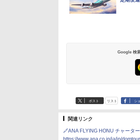
草津温泉 ホテル櫻
品川プリンスホテル
グランドニッコー東
海のサウナ＆スパ
東京ドームホテル
シェラトン・グラン
井
京ベイ 舞浜
オールインクルーシ
デ・トーキョーベ
7,037円～
7,980円～
ブ 島原温泉ホテル
イ・ホテル
14,300円～
6,800円～
南風楼
10,450円～
7,950円～
Google
ポスト
リスト
シ
関連リンク
🔗ANA FLYING HONU チャー
https://www.ana.co.jp/ja/jp/domtou