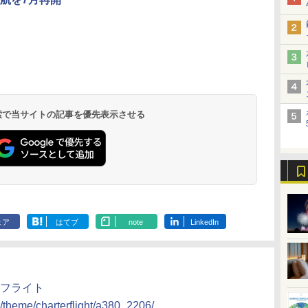
北陸 福井 あわら
品川プリンスホテ
舞浜ビューホテル
箱根湯本温泉 ホテ
ホテルトラスティ東
オリエンタルホテル
下呂温泉 水明館
住友不動産ホテル ヴ
東京ベイ舞浜ホテル
温泉 清風荘（北陸
ル イーストタワー
ｂｙ ＨＵＬＩＣ
ル おかだ
京ベイサイド
東京ベイ
ィラフォンテーヌグラ
ファーストリゾート
8,250円～
最大級の庭園露天風
（旧：東京ベイ舞浜
ンド東京有明
9,958円～
11,200円～
5,450円～
5,200円～
4,290円～
呂の宿 清風荘）
ホテル）
19,541円～
5,758円～
6,070円～
 検索で当サイトの記事を優先表示させる
ェア
はてブ
note
LinkedIn
ターフライト
r/theme/charterflight/a380_2206/