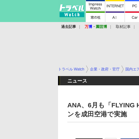
過去記事
万
博
・
園芸博
取材記事
トラベル Watch
企業・政府・官庁
国内エ
ニュース
ANA、6月も「FLYIN
ンを成田空港で実施