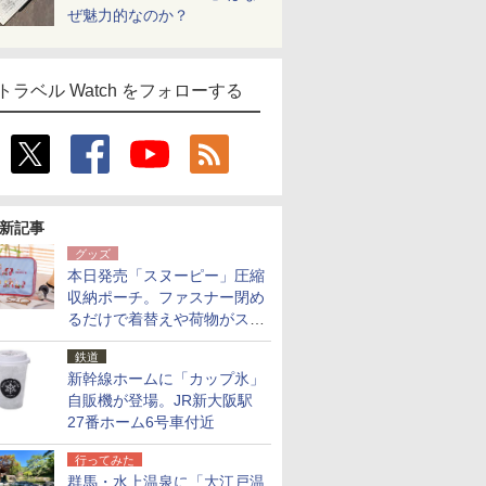
ぜ魅力的なのか？
トラベル Watch をフォローする
新記事
グッズ
本日発売「スヌーピー」圧縮
収納ポーチ。ファスナー閉め
るだけで着替えや荷物がスリ
ムにまとまる
鉄道
新幹線ホームに「カップ氷」
自販機が登場。JR新大阪駅
27番ホーム6号車付近
行ってみた
群馬・水上温泉に「大江戸温