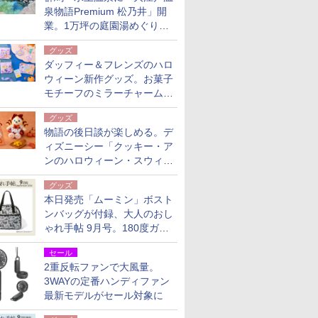
泉物語Premium 松乃井」開
業。1万坪の庭園湯めぐり＆
豪華バイキングを体験してき
グッズ
た！
ダッフィー＆フレンズのハロ
ウィーン新作グッズ。お菓子
モチーフのミラーチャーム/
デザインポーチほか
グッズ
物語の後日談が楽しめる。デ
ィズニーシー「クッキー・ア
ンのハロウィーン・スウィー
トサプライズ」限定グッズ公
グッズ
開
本日発売「ムーミン」ボスト
ンバッグが付録、大人のおし
ゃれ手帖 9月号。180度ガバ
ッと開いて大容量
セール
2重反転ファンで大風量。
3WAYの定番ハンディファン
最新モデルがセール対象に