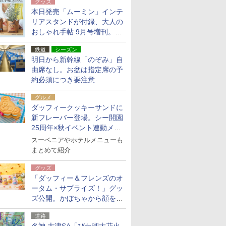
グッズ
本日発売「ムーミン」インテ
リアスタンドが付録、大人の
おしゃれ手帖 9月号増刊。レ
ザー調で高級感ある2個セッ
鉄道
シーズン
ト
明日から新幹線「のぞみ」自
由席なし。お盆は指定席の予
約必須につき要注意
グルメ
ダッフィークッキーサンドに
新フレーバー登場。シー開園
25周年×秋イベント連動メニ
ュー
スーベニアやホテルメニューも
まとめて紹介
グッズ
「ダッフィー＆フレンズのオ
ータム・サプライズ！」グッ
ズ公開。かぼちゃから顔をの
ぞかせたぬいぐるみチャーム
道路
ほか