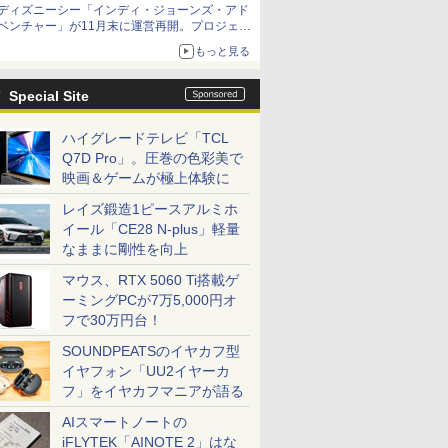
ディズニーシー「インディ・ジョーンズ・アド
ベンチャー」が11月末に運営再開。プロジェク
ションマッピングを追加、DPAは1500円
もっと見る
Special Site
ハイグレードテレビ「TCL
Q7D Pro」。圧巻の色彩美で
映画＆ゲームが極上体験に
レイズ鍛造1ピースアルミホ
イール「CE28 N-plus」軽量
なままに剛性を向上
マウス、RTX 5060 Ti搭載ゲ
ーミングPCが7万5,000円オ
フで30万円台！
SOUNDPEATSのイヤカフ型
イヤフォン「UU2イヤーカ
フ」をイヤカフマニアが語る
AIスマートノートの
iFLYTEK「AINOTE 2」はな