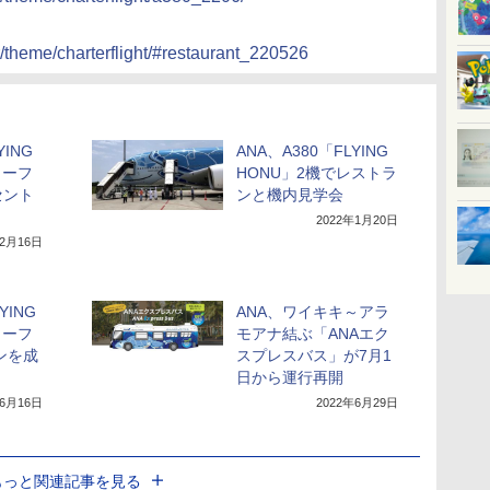
r/theme/charterflight/#restaurant_220526
YING
ANA、A380「FLYING
ターフ
HONU」2機でレストラ
セント
ンと機内見学会
2022年1月20日
年2月16日
YING
ANA、ワイキキ～アラ
ターフ
モアナ結ぶ「ANAエク
ンを成
スプレスバス」が7月1
日から運行再開
年6月16日
2022年6月29日
もっと関連記事を見る