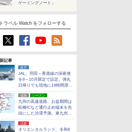
ゲーミングノート」
トラベル Watch をフォローする
新記事
航空
JAL、羽田～香港線の深夜便
を9～10月限定で設定。弾丸
日帰りでも現地に19時間滞在
できる
道路
シーズン
九州の高速道路、お盆期間は
松橋ICなど通行止め端末を先
頭にした渋滞予測。東九州道
への迂回は料金調整を実施
話題
オリエンタルランド、令和8