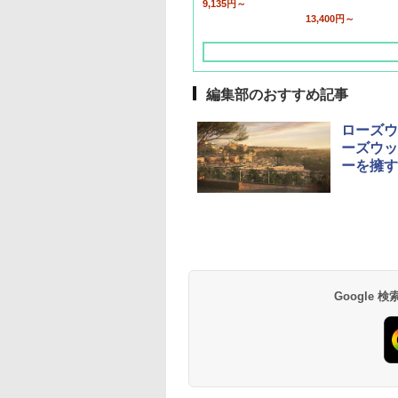
9,135円～
13,400円～
編集部のおすすめ記事
ローズウ
ーズウッ
ーを擁す
草津温泉 ホテル櫻
品川プリンスホテル
グランドニッコー東
海のサウナ＆スパ
東京ドームホテル
シェラトン・グラン
井
京ベイ 舞浜
オールインクルーシ
デ・トーキョーベ
7,037円～
7,980円～
ブ 島原温泉ホテル
イ・ホテル
14,300円～
6,800円～
南風楼
10,450円～
7,950円～
Google