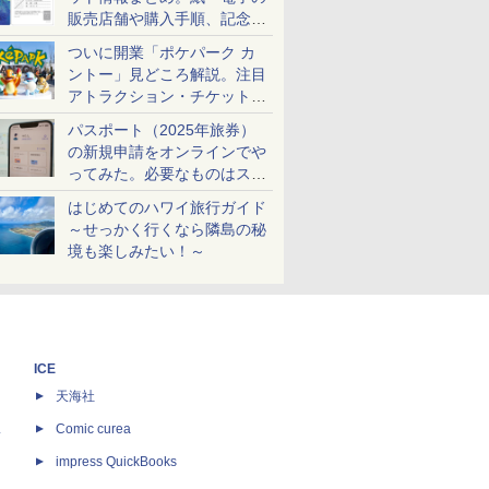
販売店舗や購入手順、記念チ
ケットも解説
ついに開業「ポケパーク カ
ントー」見どころ解説。注目
アトラクション・チケット手
配・来場前に必要な準備は？
パスポート（2025年旅券）
の新規申請をオンラインでや
ってみた。必要なものはスマ
ホとマイナカードのみ
はじめてのハワイ旅行ガイド
～せっかく行くなら隣島の秘
境も楽しみたい！～
ICE
天海社
ス
Comic curea
impress QuickBooks