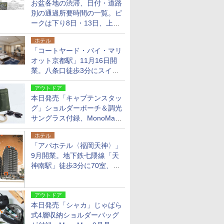
お盆各地の渋滞、日付・道路
別の通過所要時間の一覧。ピ
ークは下り8日・13日、上り
14日・15日
ホテル
「コートヤード・バイ・マリ
オット京都駅」11月16日開
業。八条口徒歩3分にスイー
ト含む全270室、ダイニング
アウトドア
も併設
本日発売「キャプテンスタッ
グ」ショルダーポーチ＆調光
サングラス付録、MonoMax
9月号増刊
ホテル
「アパホテル〈福岡天神〉」
9月開業。地下鉄七隈線「天
神南駅」徒歩3分に70室、エ
リア初の直営店
アウトドア
本日発売「シャカ」じゃばら
式4層収納ショルダーバッグ