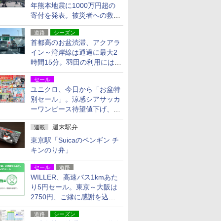
年熊本地震に1000万円超の
寄付を発表。被災者への救援
活動・復旧支援
道路
シーズン
首都高のお盆渋滞、アクアラ
イン～湾岸線は通過に最大2
時間15分。羽田の利用には
「空港西出口」の利用検討を
セール
ユニクロ、今日から「お盆特
別セール」。涼感シアサッカ
ーワンピース待望値下げ、撥
水ギアショーツは1990円に
週末駅弁
連載
東京駅「Suicaのペンギン チ
キンのり弁」
セール
道路
WILLER、高速バス1kmあた
り5円セール。東京～大阪は
2750円、ご縁に感謝を込め
た20周年記念キャンペーン
道路
シーズン