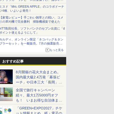
ショーツは1990円に
ミスド「Mrs. GREEN APPLE」のコラボドーナ
ツ4種、いよいよ発売！
【家電レビュー】手ごわい雑草との戦い、コメ
リの草刈機で完全勝利 掃除機感覚で使えた
NTT島田社長、ソフトバンクのセブン出資に「d
ポイント使えるようにして」
カルディ、オンライン限定「ネコバッグ＆タン
ブラーセット」を一般販売。7月の抽選販売の
当選無効分
もっと見る
おすすめ記事
8月開催の花火大会まとめ。
国内最大級2.4万発「幕張ビ
ーチ」や日本三大「長岡」な
ど大型イベント目白押し！
全国で旅行キャンペーン
続々、最大1万5000円オフ
も！ いまお得な自治体まと
め
「GREEN×EXPO2027」チケ
ット情報まとめ。紙・電子の