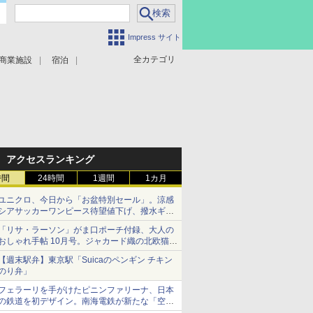
Impress サイト
全カテゴリ
商業施設
宿泊
アクセスランキング
時間
24時間
1週間
1カ月
ユニクロ、今日から「お盆特別セール」。涼感
シアサッカーワンピース待望値下げ、撥水ギア
ショーツは1990円に
「リサ・ラーソン」がま口ポーチ付録、大人の
おしゃれ手帖 10月号。ジャカード織の北欧猫デ
ザイン
【週末駅弁】東京駅「Suicaのペンギン チキン
のり弁」
フェラーリを手がけたピニンファリーナ、日本
の鉄道を初デザイン。南海電鉄が新たな「空港
特急」をなにわ筋線へ導入