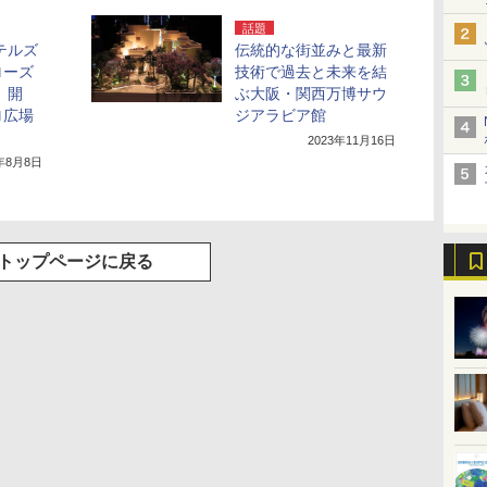
話題
テルズ
伝統的な街並みと最新
ローズ
技術で過去と未来を結
」開
ぶ大阪・関西万博サウ
ロ広場
ジアラビア館
2023年11月16日
2年8月8日
トップページに戻る