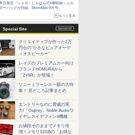
本日発売「シャカ」じゃばら式4層収納ショル
ダーバッグが付録、MonoMax 9月号
もっと見る
Special Site
クリエイティブが作った2万
円台の“小さなピュアオーデ
ィオスピーカー”
レイズのプレミアムカー向け
ブランドHOMURAから
「2×9R」が登場！
ソニーミラーレス一眼の大特
集！ 見どころ記事まとめ
エントリーなのに脅威の実
力!「Osprey」Noble Audioワ
イヤレスイヤフォン4機種を
一気に聴く
お値段そのままでメモリ倍
増！メモリ32GBの「お得な