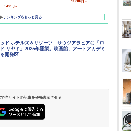
11,000円～
5,400円～
ランキングをもっと見る
ッド ホテルズ＆リゾーツ、サウジアラビアに「ロ
ド リヤド」2025年開業。映画館、アートアカデミ
る開発区
北陸 福井 あわら
品川プリンスホテ
舞浜ビューホテル
箱根湯本温泉 ホテ
ホテルトラスティ東
オリエンタルホテル
下呂温泉 水明館
住友不動産ホテル ヴ
東京ベイ舞浜ホテル
温泉 清風荘（北陸
ル イーストタワー
ｂｙ ＨＵＬＩＣ
ル おかだ
京ベイサイド
東京ベイ
ィラフォンテーヌグラ
ファーストリゾート
8,250円～
最大級の庭園露天風
（旧：東京ベイ舞浜
ンド東京有明
9,958円～
11,200円～
5,450円～
5,200円～
4,290円～
呂の宿 清風荘）
ホテル）
19,541円～
5,758円～
6,070円～
 検索で当サイトの記事を優先表示させる