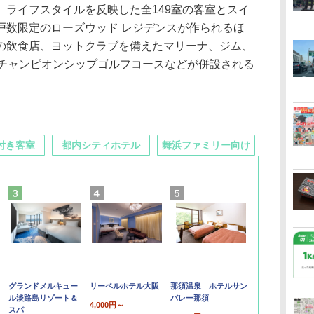
ライフスタイルを反映した全149室の客室とスイ
戸数限定のローズウッド レジデンスが作られるほ
の飲食店、ヨットクラブを備えたマリーナ、ジム、
のチャンピオンシップゴルフコースなどが併設される
付き客室
都内シティホテル
舞浜ファミリー向け
グランドメルキュー
リーベルホテル大阪
那須温泉 ホテルサン
ル淡路島リゾート＆
バレー那須
4,000円～
スパ