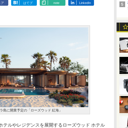
ェア
はてブ
note
LinkedIn
ラ島に開業予定の「ローズウッド 紅海」
ホテルやレジデンスを展開するローズウッド ホテル