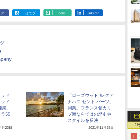
ェア
はてブ
note
LinkedIn
ツ
p
mpany
ウッド
「ローズウッド ル グア
ウッド
ナハニ セント バーツ」
開業。
開業。フランス領カリ
ラ55
ブ海ならではの歴史や
スタイルを反映
1
年4月23日
2021年11月25日