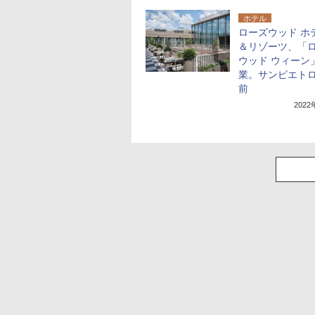
ホテル
ローズウッド ホ
＆リゾーツ、「
ウッド ウィーン
業。サンピエト
前
202