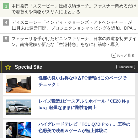
本日発売「スヌーピー」圧縮収納ポーチ。ファスナー閉めるだけ
で着替えや荷物がスリムにまとまる
ディズニーシー「インディ・ジョーンズ・アドベンチャー」が
11月末に運営再開。プロジェクションマッピングを追加、DPA
は1500円
フェラーリを手がけたピニンファリーナ、日本の鉄道を初デザイ
ン。南海電鉄が新たな「空港特急」をなにわ筋線へ導入
もっと見る
Special Site
性能の良いお得な中古PC情報はこのページで
チェック！
レイズ鍛造1ピースアルミホイール「CE28 N-p
lus」軽量なままに剛性を向上
ハイグレードテレビ「TCL Q7D Pro」。圧巻の
色彩美で映画＆ゲームが極上体験に