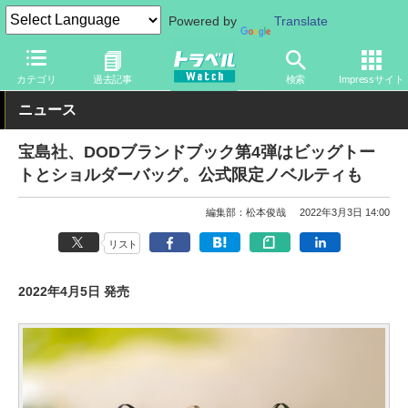
Powered by
Translate
トラベル Watch
旅の情報
書籍・Web
カテゴリ
過去記事
検索
Impressサイト
ニュース
宝島社、DODブランドブック第4弾はビッグトー
トとショルダーバッグ。公式限定ノベルティも
編集部：松本俊哉
2022年3月3日 14:00
リスト
2022年4月5日 発売