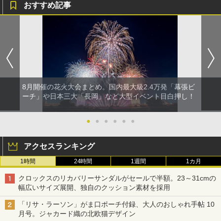
おすすめ記事
8月開催の花火大会まとめ。国内最大級2.4万発「幕張ビ
ーチ」や日本三大「長岡」など大型イベント目白押し！
●
●
●
●
●
●
アクセスランキング
1時間
24時間
1週間
1カ月
クロックスのリカバリーサンダルがセールで半額。23～31cmの
幅広いサイズ展開、独自のクッション素材を採用
「リサ・ラーソン」がま口ポーチ付録、大人のおしゃれ手帖 10
月号。ジャカード織の北欧猫デザイン