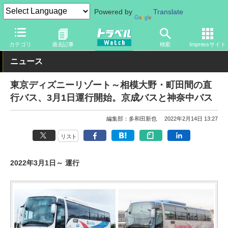
Powered by
Translate
トラベル Watch
地域
国内旅行
東京
カテゴリ
過去記事
検索
Impressサイト
ニュース
東京ディズニーリゾート～相模大野・町田間の直
行バス、3月1日運行開始。京成バスと神奈中バス
編集部：多和田新也
2022年2月14日 13:27
リスト
2022年3月1日～ 運行