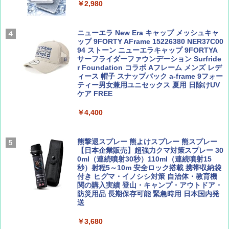
テント ワンタッチ RENEW 幅200 2-3人用 43
￥2,980
500002(88859)
Coyote No.89 特集 星野道夫 夢見る旅
A26 地球の歩き方 チェコ ポーランド スロヴ
ァキア 2026～2027 地球の歩き方A ヨーロッ
￥5,999
ニューエラ New Era キャップ メッシュキャ
パ
￥1,540
ップ 9FORTY AFrame 15226380 NER37C00
94 ストーン ニューエラキャップ 9FORTYA
￥2,277
[キャンパーズコレクション 山善] 傘みたいに
サーフライダーファウンデーション Surfride
広げるだけ パッとサッとテント ブラックコ
r Foundation コラボ Aフレーム メンズ レデ
ーティング フルクローズ メッシュ 3-4人用
ィース 帽子 スナップバック a-frame 9フォー
簡単設置 ポップアップテント エクルベージ
ティー男女兼用ユニセックス 夏用 日除けUV
AIRLINE（エアライン）2026年9月号【特
新しい日本地理 地図・統計・移動から読み
ュ(BC仕様) PATC-150B(EB)
ケア FREE
集】ボーイング110周年を祝して！
解く (講談社現代新書)
￥9,990
￥4,400
￥1,760
￥1,540
[キャンパーズコレクション 山善] 傘みたいに
熊撃退スプレー 熊よけスプレー 熊スプレー
広げるだけ パッとサッとテント キューブワ
【日本企業販売】超強力クマ対策スプレー 30
イド ブラックコーティング フルクローズ メ
0ml（連続噴射30秒）110ml（連続噴射15
ッシュ 4人用 簡単設置 ポップアップテント P
秒）射程5～10m 安全ロック搭載 携帯収納袋
ATCW-150B エクルベージュ
付き ヒグマ・イノシシ対策 自治体・教育機
関の購入実績 登山・キャンプ・アウトドア・
防災用品 長期保存可能 緊急時用 日本国内発
￥-
送
￥3,680