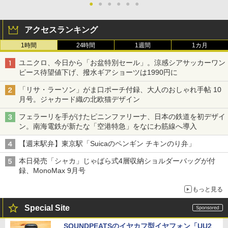
●
●
●
●
●
●
アクセスランキング
1時間
24時間
1週間
1カ月
ユニクロ、今日から「お盆特別セール」。涼感シアサッカーワン
ピース待望値下げ、撥水ギアショーツは1990円に
「リサ・ラーソン」がま口ポーチ付録、大人のおしゃれ手帖 10
月号。ジャカード織の北欧猫デザイン
フェラーリを手がけたピニンファリーナ、日本の鉄道を初デザイ
ン。南海電鉄が新たな「空港特急」をなにわ筋線へ導入
【週末駅弁】東京駅「Suicaのペンギン チキンのり弁」
本日発売「シャカ」じゃばら式4層収納ショルダーバッグが付
録、MonoMax 9月号
もっと見る
Special Site
SOUNDPEATSのイヤカフ型イヤフォン「UU2