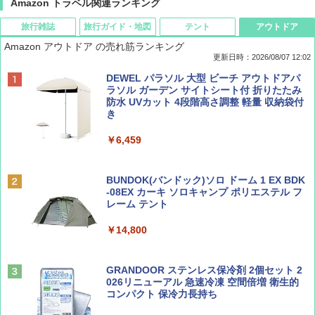
Amazon トラベル関連ランキング
旅行雑誌
旅行ガイド・地図
テント
アウトドア
Amazon アウトドア の売れ筋ランキング
更新日時：2026/08/07 12:02
ディズニーファン ２０２６年 ９月号 [雑
D40 地球の歩き方 チェンマイ タイ北部の魅
[キャンパーズコレクション 山善] ポップアッ
DEWEL パラソル 大型 ビーチ アウトドアパ
誌] (ＤＩＳＮＥＹ ＦＡＮ)
力的な町 2026～2027 地球の歩き方D アジア
プテント 傘みたいに広げて畳める パッとサ
ラソル ガーデン サイトシート付 折りたたみ
ッとサンシェード キューブ フルクローズ メ
防水 UVカット 4段階高さ調整 軽量 収納袋付
ッシュ 簡単設置 ワンタッチテント キャンプ
き
￥713
￥2,079
&ハイキング カーキ PATC-150(KH)
￥6,459
￥6,831
BE-PAL(ビ-パル) 2026年 9 月号【特別付録:
A09 地球の歩き方 イタリア 2026～2027 地
SOTO ミニマル"旅"財布 ランダム2種】
球の歩き方A ヨーロッパ
BUNDOK(バンドック)ソロ ドーム 1 EX BDK
PYKES PEAK (パイクスピーク) 着替えテン
-08EX カーキ ソロキャンプ ポリエステル フ
ト プライバシー テント 【中が透けない】 1
レーム テント
￥1,500
￥2,479
人用 折りたたみ 防災グッズ 災害用トイレ ビ
ーチ ピクニック ポップアップテント 携帯 簡
￥14,800
易 トイレテント (ブラック)
山と溪谷 2026年8月号「南アルプス大全」
地球の歩き方 スター・ウォーズ
￥4,980
GRANDOOR ステンレス保冷剤 2個セット 2
￥1,540
￥2,695
026リニューアル 急速冷凍 空間倍増 衛生的
コンパクト 保冷力長持ち
ENDLESS BASE 《めざましテレビで紹介》