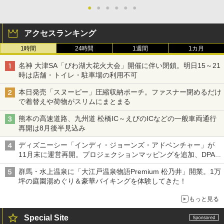
●
●
●
●
●
●
アクセスランキング
1時間
24時間
1週間
1カ月
名神 大津SA「びわ湖大花火大会」開催に伴い閉鎖。明日15～21
時は店舗・トイレ・駐車場の利用不可
本日発売「スヌーピー」圧縮収納ポーチ。ファスナー閉めるだけ
で着替えや荷物がスリムにまとまる
熊本の高速道路、九州道 松橋IC～えびのICなどの一般車両通行
再開は8月後半見込み
ディズニーシー「インディ・ジョーンズ・アドベンチャー」が
11月末に運営再開。プロジェクションマッピングを追加、DPA
は1500円
群馬・水上温泉に「大江戸温泉物語Premium 松乃井」開業。1万
坪の庭園湯めぐり＆豪華バイキングを体験してきた！
もっと見る
Special Site