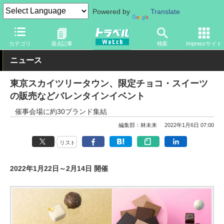
Powered by
Translate
トラベル Watch
旅の情報
観光地
観光スポット
カテゴリ
過去記事
検索
Impressサイト
ニュース
東京スカイツリータウン、限定チョコ・スイーツ
の販売などバレンタインイベント
催事会場に約30ブランド集結
編集部：林未来
2022年1月6日 07:00
リスト
2022年1月22日～2月14日 開催