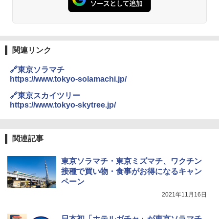
人用 折りたたみ 防災グッズ 災害用トイレ ビ
￥2,980
ーチ ピクニック ポップアップテント 携帯 簡
易 トイレテント (オリーブ)
A26 地球の歩き方 チェコ ポーランド スロヴ
DEWEL パラソル 大型 ビーチ アウトドアパ
￥-
ァキア 2026～2027 地球の歩き方A ヨーロッ
ラソル ガーデン サイトシート付 折りたたみ
関連リンク
パ
防水 UVカット 4段階高さ調整 軽量 収納袋付
き
🔗東京ソラマチ
￥2,277
ENDLESS BASE 《めざましテレビで紹介》
テント ワンタッチ RENEW 幅200 2-3人用 43
https://www.tokyo-solamachi.jp/
￥6,459
500002(89147)
🔗東京スカイツリー
地球の歩き方 スター・ウォーズ
https://www.tokyo-skytree.jp/
￥5,499
ポインターライト 強力 小型 緑色/赤色/青紫色
￥2,695
USB充電式 高精度 超長距離照射 長時間使用
可能 安全ロック付き 高安全性 金属製耐久 コ
[キャンパーズコレクション 山善] 傘みたいに
ンパクト多機能設計 持ち運び便利 アウトド
関連記事
広げるだけ パッとサッとテント ブラックコ
ア/オフィス/教育現場/展示会用 緑
ーティング フルクローズ メッシュ 3-4人用
簡単設置 ポップアップテント エクルベージ
新しい日本地理 地図・統計・移動から読み
￥1,180
東京ソラマチ・東京ミズマチ、ワクチン
ュ(BC仕様) PATC-150B(EB)
解く (講談社現代新書)
接種で買い物・食事がお得になるキャン
ペーン
￥8,991
￥1,540
電動エアーポンプ SUP用 20PSI 電動ポンプ
2021年11月16日
ゴムボート 空気入れ 空気抜き 自動停止 過熱
保護 日光可読lcd 7種類ノズル付き
Coleman(コールマン) ツーリングドーム/LD
日本初「ホテルガチャ」が東京ソラマチ