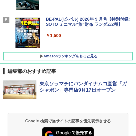
BE-PAL(ビ-パル) 2026年 9 月号【特別付録:
SOTO ミニマル"旅"財布 ランダム2種】
￥1,500
Amazonランキングをもっと見る
編集部のおすすめ記事
D40 地球の歩き方 チェンマイ タイ北部の魅
[キャンパーズコレクション 山善] ポップアッ
BUNDOK(バンドック)ソロ ドーム 1 EX BDK
東京ソラマチにバンダイナムコ直営「ガ
力的な町 2026～2027 地球の歩き方D アジア
プテント 傘みたいに広げて畳める パッとサ
-08EX カーキ ソロキャンプ ポリエステル フ
シャポン」専門店9月17日オープン
ッとサンシェード キューブ フルクローズ メ
レーム テント
ッシュ 簡単設置 ワンタッチテント キャンプ
￥2,079
&ハイキング カーキ PATC-150(KH)
￥14,800
￥6,832
A09 地球の歩き方 イタリア 2026～2027 地
GRANDOOR ステンレス保冷剤 2個セット 2
Google 検索で当サイトの記事を優先表示させる
球の歩き方A ヨーロッパ
026リニューアル 急速冷凍 空間倍増 衛生的
PYKES PEAK (パイクスピーク) 着替えテン
コンパクト 保冷力長持ち
ト プライバシー テント 【中が透けない】 1
￥2,479