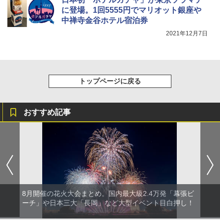
X 2人用 3人用 キャンプ アウトドア フェス
￥7,299
収納 コンパクト 簡単設営 カンガルーテント
に登場。1回5555円でマリオット銀座や
ソロキャンプ ソロテント
中禅寺金谷ホテル宿泊券
2021年12月7日
￥20,718
トップページに戻る
おすすめ記事
8月開催の花火大会まとめ。国内最大級2.4万発「幕張ビ
ーチ」や日本三大「長岡」など大型イベント目白押し！