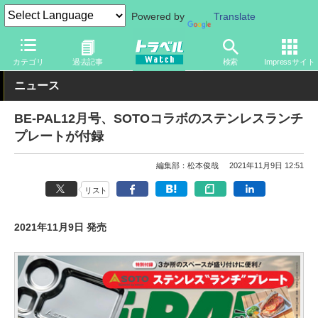
Powered by
Translate
トラベル Watch
旅の情報
書籍・Web
カテゴリ
過去記事
検索
Impressサイト
ニュース
BE-PAL12月号、SOTOコラボのステンレスランチ
プレートが付録
編集部：松本俊哉
2021年11月9日 12:51
リスト
2021年11月9日 発売