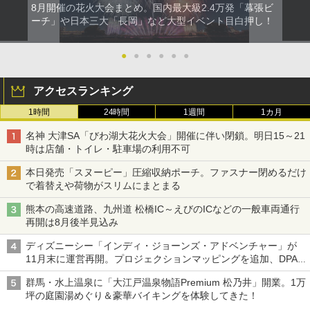
8月開催の花火大会まとめ。国内最大級2.4万発「幕張ビ
ーチ」や日本三大「長岡」など大型イベント目白押し！
●
●
●
●
●
●
アクセスランキング
1時間
24時間
1週間
1カ月
名神 大津SA「びわ湖大花火大会」開催に伴い閉鎖。明日15～21
時は店舗・トイレ・駐車場の利用不可
本日発売「スヌーピー」圧縮収納ポーチ。ファスナー閉めるだけ
で着替えや荷物がスリムにまとまる
熊本の高速道路、九州道 松橋IC～えびのICなどの一般車両通行
再開は8月後半見込み
ディズニーシー「インディ・ジョーンズ・アドベンチャー」が
11月末に運営再開。プロジェクションマッピングを追加、DPA
は1500円
群馬・水上温泉に「大江戸温泉物語Premium 松乃井」開業。1万
坪の庭園湯めぐり＆豪華バイキングを体験してきた！