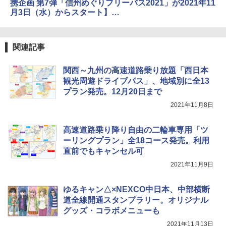
携企画 第7弾「信州めぐりフリーパス2021」が2021年11
html
月3日（水）からスタート】
https://www.c-
nexco.co.jp/corporate/pressroom/news_release/5282.
html
関連記事
関西～九州の高速道路乗り放題「西日本
観光周遊ドライブパス」、地域別に全13
プラン発売。12月20日まで
2021年11月8日
高速道路乗り降り自由の二輪車専用「ツ
ーリングプラン」全18コース発売。利用
直前でもキャンセル可
2021年11月9日
ゆるキャン△×NEXCO中日本、中部横断
道全線開通スタンプラリー。オリジナル
グッズ・コラボメニューも
2021年11月13日