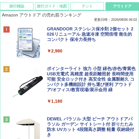
旅行雑誌
旅行ガイド・地図
テント
アウトドア
Amazon アウトドア の売れ筋ランキング
更新日時：2026/08/06 06:02
ディズニーファン ２０２６年 ９月号 [雑
D40 地球の歩き方 チェンマイ タイ北部の魅
[キャンパーズコレクション 山善] ポップアッ
GRANDOOR ステンレス保冷剤 2個セット 2
誌] (ＤＩＳＮＥＹ ＦＡＮ)
力的な町 2026～2027 地球の歩き方D アジア
プテント 傘みたいに広げて畳める パッとサ
026リニューアル 急速冷凍 空間倍増 衛生的
ッとサンシェード キューブ フルクローズ メ
コンパクト 保冷力長持ち
ッシュ 簡単設置 ワンタッチテント キャンプ
￥713
￥2,079
&ハイキング カーキ PATC-150(KH)
￥2,980
￥6,832
Coyote No.89 特集 星野道夫 夢見る旅
A09 地球の歩き方 イタリア 2026～2027 地
ポインターライト 強力 小型 緑色/赤色/青紫色
球の歩き方A ヨーロッパ
USB充電式 高精度 超長距離照射 長時間使用
PYKES PEAK (パイクスピーク) 着替えテン
可能 安全ロック付き 高安全性 金属製耐久 コ
￥1,540
ト プライバシー テント 【中が透けない】 1
ンパクト多機能設計 持ち運び便利 アウトド
￥2,479
人用 折りたたみ 防災グッズ 災害用トイレ ビ
ア/オフィス/教育現場/展示会用 緑
ーチ ピクニック ポップアップテント 携帯 簡
易 トイレテント (オリーブ)
￥1,180
山と溪谷 2026年8月号「南アルプス大全」
A26 地球の歩き方 チェコ ポーランド スロヴ
￥-
ァキア 2026～2027 地球の歩き方A ヨーロッ
パ
￥1,540
DEWEL パラソル 大型 ビーチ アウトドアパ
ラソル ガーデン サイトシート付 折りたたみ
￥2,277
ENDLESS BASE 《めざましテレビで紹介》
防水 UVカット 4段階高さ調整 軽量 収納袋付
テント ワンタッチ RENEW 幅200 2-3人用 43
き