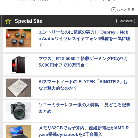
は1500円
もっと見る
Special Site
エントリーなのに脅威の実力!「Osprey」Nobl
e Audioワイヤレスイヤフォン4機種を一気に聴
く
マウス、RTX 5060 Ti搭載ゲーミングPCが7万
5,000円オフで30万円台！
AIスマートノートのiFLYTEK「AINOTE 2」は
なぜ魅力的なのか？
ソニーミラーレス一眼の大特集！ 見どころ記事
まとめ
メモリ32GBでも予算内。産経新聞社がAMD R
yzen搭載dynabookを2千台導入