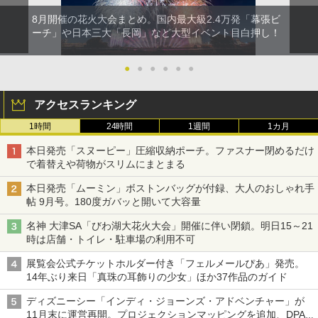
8月開催の花火大会まとめ。国内最大級2.4万発「幕張ビ
ーチ」や日本三大「長岡」など大型イベント目白押し！
●
●
●
●
●
●
アクセスランキング
1時間
24時間
1週間
1カ月
本日発売「スヌーピー」圧縮収納ポーチ。ファスナー閉めるだけ
で着替えや荷物がスリムにまとまる
本日発売「ムーミン」ボストンバッグが付録、大人のおしゃれ手
帖 9月号。180度ガバッと開いて大容量
名神 大津SA「びわ湖大花火大会」開催に伴い閉鎖。明日15～21
時は店舗・トイレ・駐車場の利用不可
展覧会公式チケットホルダー付き「フェルメールぴあ」発売。
14年ぶり来日「真珠の耳飾りの少女」ほか37作品のガイド
ディズニーシー「インディ・ジョーンズ・アドベンチャー」が
11月末に運営再開。プロジェクションマッピングを追加、DPA