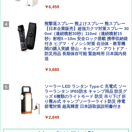
500002(89232)
AIRLINE（エアライン）2026年9月号【特
￥6,459
地球の歩き方 スター・ウォーズ
集】ボーイング110周年を祝して！
￥5,499
￥2,695
￥1,760
熊撃退スプレー 熊よけスプレー 熊スプレー
[キャンパーズコレクション 山善] 傘みたいに
【日本企業販売】超強力クマ対策スプレー 30
広げるだけ パッとサッとテント ブラックコ
0ml（連続噴射30秒）110ml（連続噴射15
ーティング フルクローズ メッシュ 3-4人用
秒）射程5～10m 安全ロック搭載 携帯収納袋
簡単設置 ポップアップテント エクルベージ
付き ヒグマ・イノシシ対策 自治体・教育機
BE-PAL(ビ-パル) 2026年 9 月号【特別付録:
新しい日本地理 地図・統計・移動から読み
ュ(BC仕様) PATC-150B(EB)
関の購入実績 登山・キャンプ・アウトドア・
SOTO ミニマル"旅"財布 ランダム2種】
解く (講談社現代新書)
防災用品 長期保存可能 緊急時用 日本国内発
送
￥8,991
￥1,500
￥1,540
￥3,680
Coleman(コールマン) ツーリングドーム/LD
X 2人用 3人用 キャンプ アウトドア フェス
収納 コンパクト 簡単設営 カンガルーテント
ソーラー LED ランタン Type-C 充電式 ソー
ソロキャンプ ソロテント
ラーランタン IP65防水 キャンプ用品 防災グ
ッズ 6種類のライトモード 防災 吊り下げ 折
り畳み式 キャンプソーラーライト防災 停電
￥20,718
節電対策 超高輝度 日本語取扱説明書付き
￥2,849