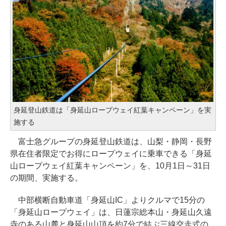
身延登山鉄道は「身延山ロープウェイ紅葉キャンペーン」を実
施する
富士急グループの身延登山鉄道は、山梨・静岡・長野
県在住者限定でお得にロープウェイに乗車できる「身延
山ロープウェイ紅葉キャンペーン」を、10月1日～31日
の期間、実施する。
中部横断自動車道「身延山IC」よりクルマで15分の
「身延山ロープウェイ」は、日蓮宗総本山・身延山久遠
寺のある山麓と身延山山頂を約7分で結ぶ三線交走式の