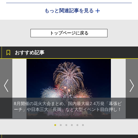
もっと関連記事を見る
トップページに戻る
おすすめ記事
8月開催の花火大会まとめ。国内最大級2.4万発「幕張ビ
ーチ」や日本三大「長岡」など大型イベント目白押し！
●
●
●
●
●
●