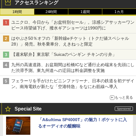
アクセスランキング
1時間
24時間
1週間
1カ月
ユニクロ、今日から「お盆特別セール」。涼感シアサッカーワン
ピース待望値下げ、撥水ギアショーツは1990円に
はやぶさ50％オフの「新幹線eチケット（トクだ値スペシャル
28）」発売。秋冬乗車分、えきねっと限定
【週末駅弁】東京駅「Suicaのペンギン チキンのり弁」
九州の高速道路、お盆期間は松橋ICなど通行止め端末を先頭にし
た渋滞予測。東九州道への迂回は料金調整を実施
フェラーリを手がけたピニンファリーナ、日本の鉄道を初デザイ
ン。南海電鉄が新たな「空港特急」をなにわ筋線へ導入
もっと見る
Special Site
「A&ultima SP4000T」の魅力！ポケットに入
るオーディオの醍醐味