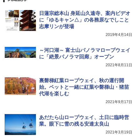
広げるだけ パッとサッとテント キューブワ
通気窓付き】収納袋付き UVカット 防水 防災
イド ブラックコーティング フルクローズ メ
コンパクト iimono117 (ブルー)
日蓮宗総本山 身延山久遠寺、案内ビデオ
ッシュ 4人用 簡単設置 ポップアップテント P
ATCW-150B エクルベージュ
に「ゆるキャン△」の各務原なでしこと
￥3,080
志摩リンが登場
￥-
2019年4月14日
～河口湖～ 富士山パノラマロープウェイ
に「絶景パノラマ回廊」オープン
2021年8月11日
裏磐梯紅葉ロープウェイ、秋の運行開
始。ペットと一緒に紅葉や磐梯山・猪苗
代湖を楽しむ
2021年9月17日
あだたら山ロープウェイ、土日に臨時営
業。眼下に雪の残る安達太良山
2021年3月19日