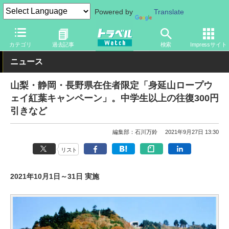
Powered by
Translate
トラベル Watch
地域
国内旅行
中部
カテゴリ
過去記事
検索
Impressサイト
ニュース
山梨・静岡・長野県在住者限定「身延山ロープウ
ェイ紅葉キャンペーン」。中学生以上の往復300円
引きなど
編集部：石川万鈴
2021年9月27日 13:30
リスト
2021年10月1日～31日 実施