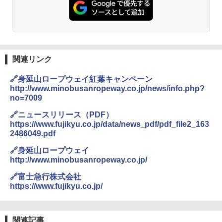
ト プライバシー テント 【中が透けない】 1
人用 折りたたみ 防災グッズ 災害用トイレ ビ
￥14,800
ーチ ピクニック ポップアップテント 携帯 簡
易 トイレテント (ブラック)
僕が見た未来【完全版】
DEWEL パラソル 大型 ビーチ アウトドアパ
￥4,980
ラソル ガーデン サイトシート付 折りたたみ
￥0
防水 UVカット 4段階高さ調整 軽量 収納袋付
関連リンク
き
ENDLESS BASE 《めざましテレビで紹介》
🔗身延山ロープウェイ紅葉キャンペーン
テント ワンタッチ RENEW 幅200 2-3人用 43
￥6,459
http://www.minobusanropeway.co.jp/news/info.php?
500002(88859)
no=7009
A09 地球の歩き方 イタリア 2026～2027 地
球の歩き方A ヨーロッパ
￥5,999
熊撃退スプレー 熊よけスプレー 熊スプレー
🔗ニュースリリース（PDF）
【日本企業販売】超強力クマ対策スプレー 30
https://www.fujikyu.co.jp/data/news_pdf/pdf_file2_163
￥2,479
0ml（連続噴射30秒）110ml（連続噴射15
2486049.pdf
[キャンパーズコレクション 山善] 傘みたいに
秒）射程5～10m 安全ロック搭載 携帯収納袋
広げるだけ パッとサッとテント ブラックコ
付き ヒグマ・イノシシ対策 自治体・教育機
🔗身延山ロープウェイ
ーティング フルクローズ メッシュ 3-4人用
関の購入実績 登山・キャンプ・アウトドア・
http://www.minobusanropeway.co.jp/
簡単設置 ポップアップテント エクルベージ
防災用品 長期保存可能 緊急時用 日本国内発
A26 地球の歩き方 チェコ ポーランド スロヴ
ュ(BC仕様) PATC-150B(EB)
送
ァキア 2026～2027 地球の歩き方A ヨーロッ
🔗富士急行株式会社
パ
https://www.fujikyu.co.jp/
￥9,990
￥3,680
￥2,277
[キャンパーズコレクション 山善] 傘みたいに
着替えテント トイレテント 透けない【換気
関連記事