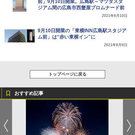
前」9月10日開業。広島駅～マツダスタ
ATCW-150B エクルベージュ
￥3,080
ジアム間の広島市西蟹屋プロムナード前
￥-
2021年6月10日
9月10日開業の「東横INN広島駅スタジア
ム前」は“赤い東横イン”に
2021年8月6日
トップページに戻る
おすすめ記事