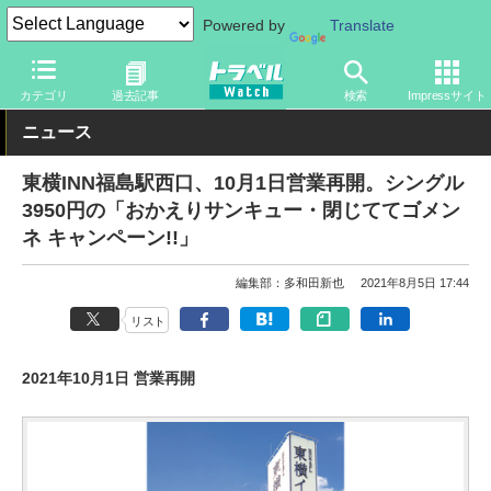
Powered by
Translate
トラベル Watch
地域
国内旅行
東北
カテゴリ
過去記事
検索
Impressサイト
ニュース
東横INN福島駅西口、10月1日営業再開。シングル
3950円の「おかえりサンキュー・閉じててゴメン
ネ キャンペーン!!」
編集部：多和田新也
2021年8月5日 17:44
リスト
2021年10月1日 営業再開