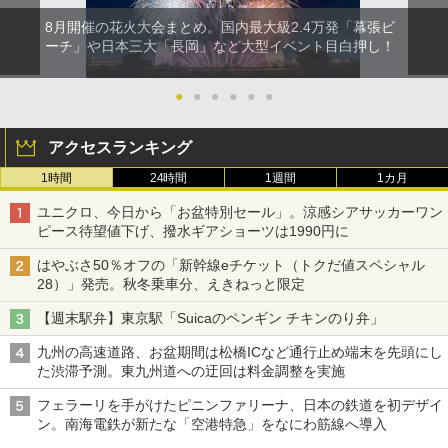
8月開催の花火大会まとめ。国内最大級2.4万発「幕張ビ
ーチ」や日本三大「長岡」など大型イベント目白押し！
●
●
●
●
●
●
アクセスランキング
1時間
24時間
1週間
1カ月
ユニクロ、今日から「お盆特別セール」。涼感シアサッカーワン
ピース待望値下げ、撥水ギアショーツは1990円に
はやぶさ50％オフの「新幹線eチケット（トクだ値スペシャル
28）」発売。秋冬乗車分、えきねっと限定
【週末駅弁】東京駅「Suicaのペンギン チキンのり弁」
九州の高速道路、お盆期間は松橋ICなど通行止め端末を先頭にし
た渋滞予測。東九州道への迂回は料金調整を実施
フェラーリを手がけたピニンファリーナ、日本の鉄道を初デザイ
ン。南海電鉄が新たな「空港特急」をなにわ筋線へ導入