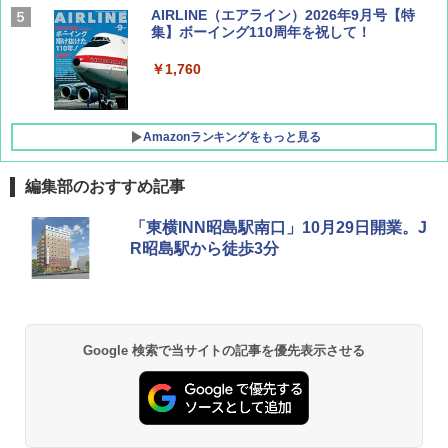
AIRLINE（エアライン）2026年9月号【特
集】ボーイング110周年を祝して！
￥1,760
Amazonランキングをもっと見る
編集部のおすすめ記事
D40 地球の歩き方 チェンマイ タイ北部の魅
[キャンパーズコレクション 山善] ポップアッ
GRANDOOR ステンレス保冷剤 2個セット 2
「東横INN昭島駅南口」10月29日開業。J
力的な町 2026～2027 地球の歩き方D アジア
プテント 傘みたいに広げて畳める パッとサ
026リニューアル 急速冷凍 空間倍増 衛生的
R昭島駅から徒歩3分
ッとサンシェード キューブ フルクローズ メ
コンパクト 保冷力長持ち
ッシュ 簡単設置 ワンタッチテント キャンプ
￥2,079
&ハイキング カーキ PATC-150(KH)
￥2,980
￥6,830
地球の歩き方 スター・ウォーズ
BUNDOK(バンドック)ソロ ドーム 1 EX BDK
Google 検索で当サイトの記事を優先表示させる
-08EX カーキ ソロキャンプ ポリエステル フ
PYKES PEAK (パイクスピーク) 着替えテン
レーム ドーム型 テント
￥2,695
ト プライバシー テント 【中が透けない】 1
人用 折りたたみ 防災グッズ 災害用トイレ ビ
￥14,800
ーチ ピクニック ポップアップテント 携帯 簡