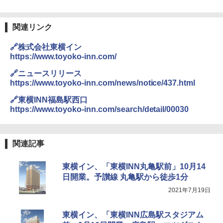
易 トイレテント (ブラック)
僕が見た未来【完全版】
DEWEL パラソル 大型 ビーチ アウトドアパ
￥4,980
ラソル ガーデン サイトシート付 折りたたみ
関連リンク
￥0
防水 UVカット 4段階高さ調整 軽量 収納袋付
き
🔗株式会社東横イン
ENDLESS BASE 《めざましテレビで紹介》
テント ワンタッチ RENEW 幅200 2-3人用 43
https://www.toyoko-inn.com/
￥6,459
500002(88859)
🔗ニュースリリース
A09 地球の歩き方 イタリア 2026～2027 地
https://www.toyoko-inn.com/news/notice/437.html
球の歩き方A ヨーロッパ
￥5,999
熊撃退スプレー 熊よけスプレー 熊スプレー
【日本企業販売】超強力クマ対策スプレー 30
🔗東横INN福島駅西口
￥2,479
0ml（連続噴射30秒）110ml（連続噴射15
https://www.toyoko-inn.com/search/detail/00030
[キャンパーズコレクション 山善] 傘みたいに
秒）射程5～10m 安全ロック搭載 携帯収納袋
広げるだけ パッとサッとテント ブラックコ
付き ヒグマ・イノシシ対策 自治体・教育機
ーティング フルクローズ メッシュ 3-4人用
関の購入実績 登山・キャンプ・アウトドア・
簡単設置 ポップアップテント エクルベージ
防災用品 長期保存可能 緊急時用 日本国内発
A26 地球の歩き方 チェコ ポーランド スロヴ
関連記事
ュ(BC仕様) PATC-150B(EB)
送
ァキア 2026～2027 地球の歩き方A ヨーロッ
パ
￥9,990
￥3,680
東横イン、「東横INN丸亀駅前」10月14
￥2,277
日開業。予讃線 丸亀駅から徒歩1分
2021年7月19日
[キャンパーズコレクション 山善] 傘みたいに
着替えテント トイレテント 透けない【換気
広げるだけ パッとサッとテント キューブワ
通気窓付き】収納袋付き UVカット 防水 防災
イド ブラックコーティング フルクローズ メ
コンパクト iimono117 (ブルー)
東横イン、「東横INN広島駅スタジアム
ッシュ 4人用 簡単設置 ポップアップテント P