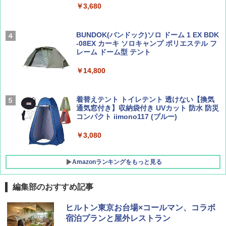
￥3,680
[キャンパーズコレクション 山善] 傘みたいに
広げるだけ パッとサッとテント ブラックコ
ーティング フルクローズ メッシュ 3-4人用
BUNDOK(バンドック)ソロ ドーム 1 EX BDK
簡単設置 ポップアップテント エクルベージ
-08EX カーキ ソロキャンプ ポリエステル フ
AIRLINE（エアライン）2026年9月号【特
A26 地球の歩き方 チェコ ポーランド スロヴ
ュ(BC仕様) PATC-150B(EB)
レーム ドーム型 テント
集】ボーイング110周年を祝して！
ァキア 2026～2027 地球の歩き方A ヨーロッ
パ
￥9,990
￥14,800
￥1,760
￥2,277
[キャンパーズコレクション 山善] 傘みたいに
着替えテント トイレテント 透けない【換気
広げるだけ パッとサッとテント キューブワ
通気窓付き】収納袋付き UVカット 防水 防災
イド ブラックコーティング フルクローズ メ
コンパクト iimono117 (ブルー)
ッシュ 4人用 簡単設置 ポップアップテント P
ATCW-150B エクルベージュ
￥3,080
￥-
Amazonランキングをもっと見る
編集部のおすすめ記事
ヒルトン東京お台場×コールマン、コラボ
宿泊プランと屋外レストラン