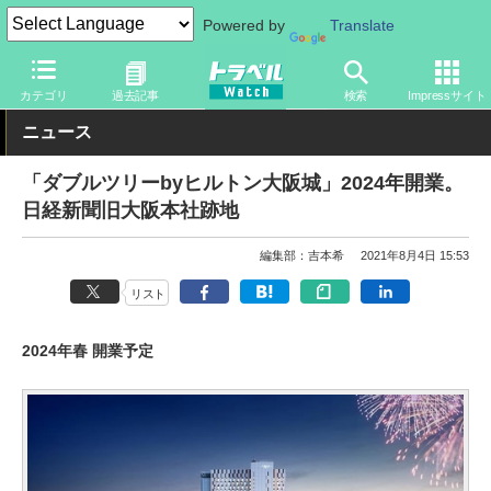
Powered by
Translate
トラベル Watch
旅の情報
ホテル・旅館
カテゴリ
過去記事
検索
Impressサイト
ニュース
「ダブルツリーbyヒルトン大阪城」2024年開業。
日経新聞旧大阪本社跡地
編集部：吉本希
2021年8月4日 15:53
リスト
2024年春 開業予定