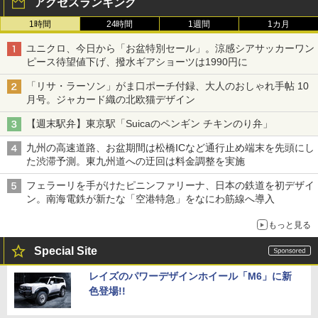
アクセスランキング
1時間
24時間
1週間
1カ月
ユニクロ、今日から「お盆特別セール」。涼感シアサッカーワン
ピース待望値下げ、撥水ギアショーツは1990円に
「リサ・ラーソン」がま口ポーチ付録、大人のおしゃれ手帖 10
月号。ジャカード織の北欧猫デザイン
【週末駅弁】東京駅「Suicaのペンギン チキンのり弁」
九州の高速道路、お盆期間は松橋ICなど通行止め端末を先頭にし
た渋滞予測。東九州道への迂回は料金調整を実施
フェラーリを手がけたピニンファリーナ、日本の鉄道を初デザイ
ン。南海電鉄が新たな「空港特急」をなにわ筋線へ導入
もっと見る
Special Site
レイズのパワーデザインホイール「M6」に新
色登場!!