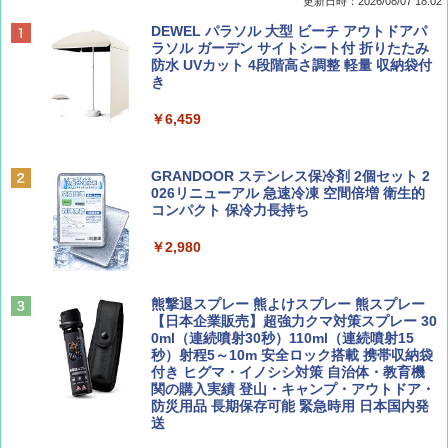
更新日時：2026/08/07 18:02
ディズニーファン ２０２６年 ９月号 [雑
僕が見た未来【完全版】
[キャンパーズコレクション 山善] ポップアッ
DEWEL パラソル 大型 ビーチ アウトドアパ
誌] (ＤＩＳＮＥＹ ＦＡＮ)
プテント 傘みたいに広げて畳める パッとサ
ラソル ガーデン サイトシート付 折りたたみ
ッとサンシェード キューブ フルクローズ メ
防水 UVカット 4段階高さ調整 軽量 収納袋付
￥0
ッシュ 簡単設置 ワンタッチテント キャンプ
き
￥713
&ハイキング カーキ PATC-150(KH)
￥6,459
￥6,831
BE-PAL(ビ-パル) 2026年 9 月号【特別付録:
D40 地球の歩き方 チェンマイ タイ北部の魅
SOTO ミニマル"旅"財布 ランダム2種】
力的な町 2026～2027 地球の歩き方D アジア
GRANDOOR ステンレス保冷剤 2個セット 2
PYKES PEAK (パイクスピーク) 着替えテン
026リニューアル 急速冷凍 空間倍増 衛生的
ト プライバシー テント 【中が透けない】 1
コンパクト 保冷力長持ち
￥1,500
￥2,079
人用 折りたたみ 防災グッズ 災害用トイレ ビ
ーチ ピクニック ポップアップテント 携帯 簡
￥2,980
易 トイレテント (グレー)
山と溪谷 2026年8月号「南アルプス大全」
A09 地球の歩き方 イタリア 2026～2027 地
￥4,980
球の歩き方A ヨーロッパ
熊撃退スプレー 熊よけスプレー 熊スプレー
￥1,540
【日本企業販売】超強力クマ対策スプレー 30
￥2,479
0ml（連続噴射30秒）110ml（連続噴射15
ENDLESS BASE 《めざましテレビで紹介》
秒）射程5～10m 安全ロック搭載 携帯収納袋
テント ワンタッチ RENEW 幅200 2-3人用 43
付き ヒグマ・イノシシ対策 自治体・教育機
500002(88859)
関の購入実績 登山・キャンプ・アウトドア・
防災用品 長期保存可能 緊急時用 日本国内発
Coyote No.89 特集 星野道夫 夢見る旅
地球の歩き方 スター・ウォーズ
送
￥5,999
￥1,540
￥2,695