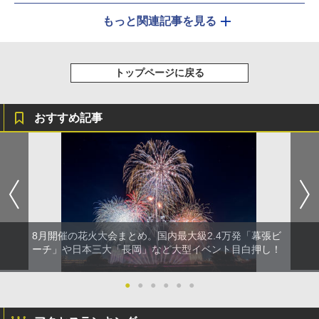
もっと関連記事を見る
トップページに戻る
おすすめ記事
8月開催の花火大会まとめ。国内最大級2.4万発「幕張ビ
ーチ」や日本三大「長岡」など大型イベント目白押し！
●
●
●
●
●
●