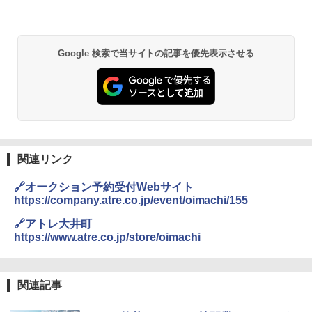
&ハイキング カーキ PATC-150(KH)
￥2,980
￥6,830
D40 地球の歩き方 チェンマイ タイ北部の魅
DEWEL パラソル 大型 ビーチ アウトドアパ
Google 検索で当サイトの記事を優先表示させる
力的な町 2026～2027 地球の歩き方D アジア
ラソル ガーデン サイトシート付 折りたたみ
PYKES PEAK (パイクスピーク) 着替えテン
防水 UVカット 4段階高さ調整 軽量 収納袋付
ト プライバシー テント 【中が透けない】 1
き
￥2,079
人用 折りたたみ 防災グッズ 災害用トイレ ビ
ーチ ピクニック ポップアップテント 携帯 簡
￥6,459
易 トイレテント (ブラック)
A09 地球の歩き方 イタリア 2026～2027 地
￥4,980
球の歩き方A ヨーロッパ
熊撃退スプレー 熊よけスプレー 熊スプレー
【日本企業販売】超強力クマ対策スプレー 30
関連リンク
￥2,479
0ml（連続噴射30秒）110ml（連続噴射15
ENDLESS BASE 《めざましテレビで紹介》
秒）射程5～10m 安全ロック搭載 携帯収納袋
🔗オークション予約受付Webサイト
テント ワンタッチ RENEW 幅200 2-3人用 43
付き ヒグマ・イノシシ対策 自治体・教育機
https://company.atre.co.jp/event/oimachi/155
500002(89232)
関の購入実績 登山・キャンプ・アウトドア・
防災用品 長期保存可能 緊急時用 日本国内発
A26 地球の歩き方 チェコ ポーランド スロヴ
🔗アトレ大井町
送
ァキア 2026～2027 地球の歩き方A ヨーロッ
￥5,999
https://www.atre.co.jp/store/oimachi
パ
￥3,680
￥2,277
[キャンパーズコレクション 山善] 傘みたいに
広げるだけ パッとサッとテント ブラックコ
関連記事
ーティング フルクローズ メッシュ 3-4人用
ポインターライト 強力 小型 緑色/赤色/青紫色
簡単設置 ポップアップテント エクルベージ
USB充電式 高精度 超長距離照射 長時間使用
新しい日本地理 地図・統計・移動から読み