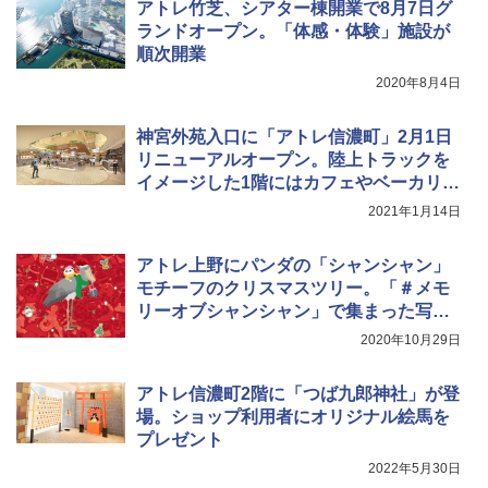
アトレ竹芝、シアター棟開業で8月7日グ
ュ(BC仕様) PATC-150B(EB)
可能 安全ロック付き 高安全性 金属製耐久 コ
解く (講談社現代新書)
ンパクト多機能設計 持ち運び便利 アウトド
ランドオープン。「体感・体験」施設が
ア/オフィス/教育現場/展示会用 緑
￥9,990
￥1,540
順次開業
2020年8月4日
￥1,180
[キャンパーズコレクション 山善] 傘みたいに
広げるだけ パッとサッとテント キューブワ
神宮外苑入口に「アトレ信濃町」2月1日
イド ブラックコーティング フルクローズ メ
HYREKK 八角形タープ 防水タープ 3×4.5m
リニューアルオープン。陸上トラックを
ッシュ 4人用 簡単設置 ポップアップテント P
ブラックラバーコーティング UPF50+ UVカ
イメージした1階にはカフェやベーカリー
ATCW-150B エクルベージュ
ット 5000mm耐水圧 210D生地 遮光
など5ショップ
2021年1月14日
￥-
￥6,579
アトレ上野にパンダの「シャンシャン」
モチーフのクリスマスツリー。「＃メモ
リーオブシャンシャン」で集まった写真
によるデジタルツリー
2020年10月29日
アトレ信濃町2階に「つば九郎神社」が登
場。ショップ利用者にオリジナル絵馬を
プレゼント
2022年5月30日