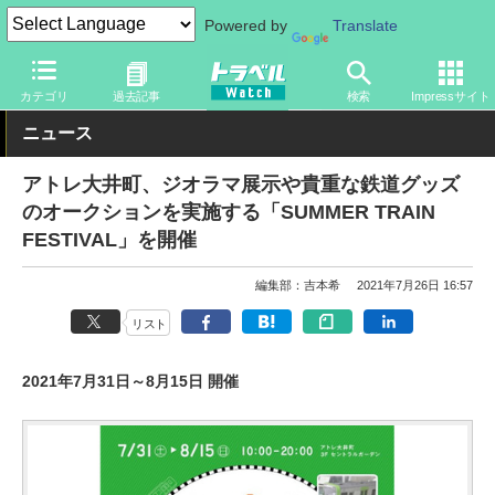
Powered by
Translate
トラベル Watch
地域
国内旅行
東京
カテゴリ
過去記事
検索
Impressサイト
ニュース
アトレ大井町、ジオラマ展示や貴重な鉄道グッズ
のオークションを実施する「SUMMER TRAIN
FESTIVAL」を開催
編集部：吉本希
2021年7月26日 16:57
リスト
2021年7月31日～8月15日 開催