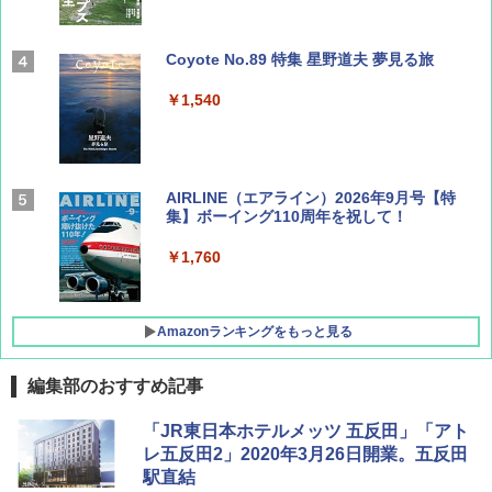
Coyote No.89 特集 星野道夫 夢見る旅
￥1,540
AIRLINE（エアライン）2026年9月号【特
集】ボーイング110周年を祝して！
￥1,760
Amazonランキングをもっと見る
編集部のおすすめ記事
地球の歩き方 スター・ウォーズ
[キャンパーズコレクション 山善] ポップアッ
GRANDOOR ステンレス保冷剤 2個セット 2
「JR東日本ホテルメッツ 五反田」「アト
プテント 傘みたいに広げて畳める パッとサ
026リニューアル 急速冷凍 空間倍増 衛生的
レ五反田2」2020年3月26日開業。五反田
ッとサンシェード キューブ フルクローズ メ
コンパクト 保冷力長持ち
￥2,695
駅直結
ッシュ 簡単設置 ワンタッチテント キャンプ