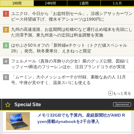
1時間
24時間
1週間
1カ月
ユニクロ、今日から「お盆特別セール」。涼感シアサッカーワン
ピース待望値下げ、撥水ギアショーツは1990円に
九州の高速道路、お盆期間は松橋ICなど通行止め端末を先頭にし
た渋滞予測。東九州道への迂回は料金調整を実施
はやぶさ50％オフの「新幹線eチケット（トクだ値スペシャル
28）」発売。秋冬乗車分、えきねっと限定
フェルメール《真珠の耳飾りの少女》展のグッズ公開。図録/ミ
ッフィー/葬送のフリーレンほか、注目ブランドコラボが実現
「ムーミン」大小メッシュポーチが付録、素敵なあの人 11月
号。中身が見やすく、温泉スパにも使える
もっと見る
Special Site
メモリ32GBでも予算内。産経新聞社がAMD R
yzen搭載dynabookを2千台導入