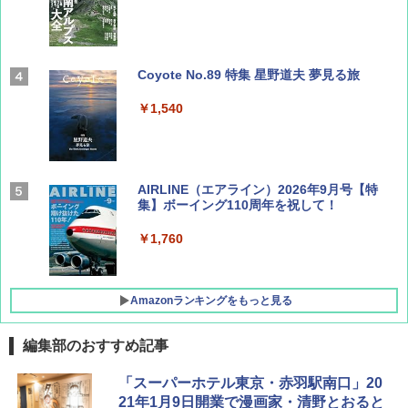
Coyote No.89 特集 星野道夫 夢見る旅
￥1,540
AIRLINE（エアライン）2026年9月号【特
集】ボーイング110周年を祝して！
￥1,760
Amazonランキングをもっと見る
編集部のおすすめ記事
D40 地球の歩き方 チェンマイ タイ北部の魅
[キャンパーズコレクション 山善] ポップアッ
BUNDOK(バンドック)ソロ ドーム 1 EX BDK
「スーパーホテル東京・赤羽駅南口」20
力的な町 2026～2027 地球の歩き方D アジア
プテント 傘みたいに広げて畳める パッとサ
-08EX カーキ ソロキャンプ ポリエステル フ
21年1月9日開業で漫画家・清野とおると
ッとサンシェード キューブ フルクローズ メ
レーム テント