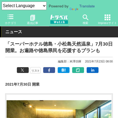
Powered by
Translate
トラベル Watch
地域
国内旅行
四国
カテゴリ
過去記事
検索
Impressサイト
ニュース
「スーパーホテル徳島・小松島天然温泉」7月30日
開業。お遍路や徳島県民を応援するプランも
編集部：米澤功輝
2021年7月23日 08:00
リスト
2021年7月30日 開業