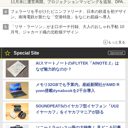
11月末に運営再開。プロジェクションマッピングを追加、DPA
は1500円
フェラーリを手がけたピニンファリーナ、日本の鉄道を初デザイ
ン。南海電鉄が新たな「空港特急」をなにわ筋線へ導入
「リサ・ラーソン」がま口ポーチ付録、大人のおしゃれ手帖 10
月号。ジャカード織の北欧猫デザイン
もっと見る
Special Site
AIスマートノートのiFLYTEK「AINOTE 2」は
なぜ魅力的なのか？
メモリ32GBでも予算内。産経新聞社がAMD R
yzen搭載dynabookを2千台導入
SOUNDPEATSのイヤカフ型イヤフォン「UU2
イヤーカフ」をイヤカフマニアが語る
ソニーミラーレス一眼の大特集！ 見どころ記事