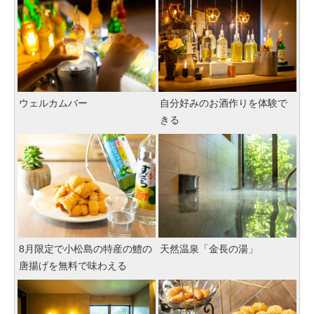
ウェルカムバー
自分好みのお酒作りを体験で
きる
8月限定で小松島の特産の鱧の
天然温泉「金長の湯」
唐揚げを無料で味わえる