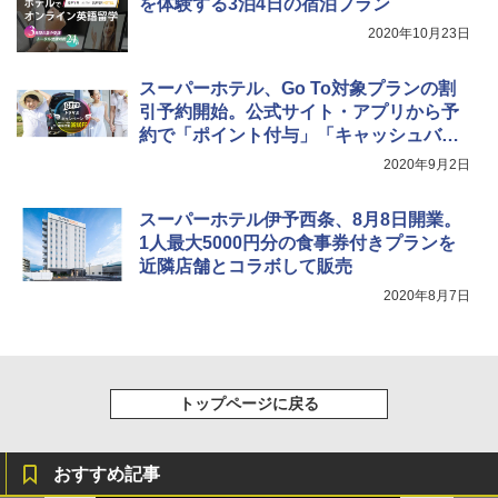
ーティング フルクローズ メッシュ 3-4人用
関の購入実績 登山・キャンプ・アウトドア・
を体験する3泊4日の宿泊プラン
簡単設置 ポップアップテント エクルベージ
防災用品 長期保存可能 緊急時用 日本国内発
新しい日本地理 地図・統計・移動から読み
2020年10月23日
ュ(BC仕様) PATC-150B(EB)
送
解く (講談社現代新書)
￥9,990
￥3,680
￥1,540
スーパーホテル、Go To対象プランの割
引予約開始。公式サイト・アプリから予
約で「ポイント付与」「キャッシュバッ
[キャンパーズコレクション 山善] 傘みたいに
着替えテント トイレテント 透けない【換気
ク」可能
広げるだけ パッとサッとテント キューブワ
通気窓付き】収納袋付き UVカット 防水 防災
2020年9月2日
イドプラス ブラックコーティング フルクロ
コンパクト iimono117 (ブルー)
ーズ メッシュ 5人用 簡単設置 ポップアップ
スーパーホテル伊予西条、8月8日開業。
テント PATCW-200B エクルベージュ
￥3,080
1人最大5000円分の食事券付きプランを
￥15,990
近隣店舗とコラボして販売
2020年8月7日
トップページに戻る
おすすめ記事