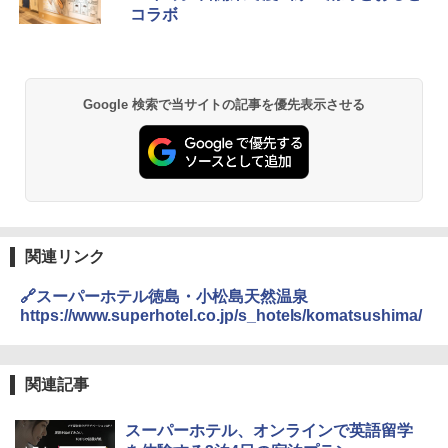
コラボ
ッシュ 簡単設置 ワンタッチテント キャンプ
￥2,079
&ハイキング カーキ PATC-150(KH)
￥14,800
￥6,831
A09 地球の歩き方 イタリア 2026～2027 地
GRANDOOR ステンレス保冷剤 2個セット 2
Google 検索で当サイトの記事を優先表示させる
球の歩き方A ヨーロッパ
026リニューアル 急速冷凍 空間倍増 衛生的
PYKES PEAK (パイクスピーク) 着替えテン
コンパクト 保冷力長持ち
ト プライバシー テント 【中が透けない】 1
￥2,479
人用 折りたたみ 防災グッズ 災害用トイレ ビ
￥2,980
ーチ ピクニック ポップアップテント 携帯 簡
易 トイレテント (ブラック)
地球の歩き方 スター・ウォーズ
DEWEL パラソル 大型 ビーチ アウトドアパ
￥4,980
ラソル ガーデン サイトシート付 折りたたみ
￥2,695
防水 UVカット 4段階高さ調整 軽量 収納袋付
関連リンク
き
ENDLESS BASE 《めざましテレビで紹介》
🔗スーパーホテル徳島・小松島天然温泉
テント ワンタッチ RENEW 幅200 2-3人用 43
￥6,999
https://www.superhotel.co.jp/s_hotels/komatsushima/
500002(88859)
A26 地球の歩き方 チェコ ポーランド スロヴ
ァキア 2026～2027 地球の歩き方A ヨーロッ
￥5,999
熊撃退スプレー 熊よけスプレー 熊スプレー
パ
【日本企業販売】超強力クマ対策スプレー 30
関連記事
0ml（連続噴射30秒）110ml（連続噴射15
￥2,277
[キャンパーズコレクション 山善] 傘みたいに
秒）射程5～10m 安全ロック搭載 携帯収納袋
スーパーホテル、オンラインで英語留学
広げるだけ パッとサッとテント ブラックコ
付き ヒグマ・イノシシ対策 自治体・教育機