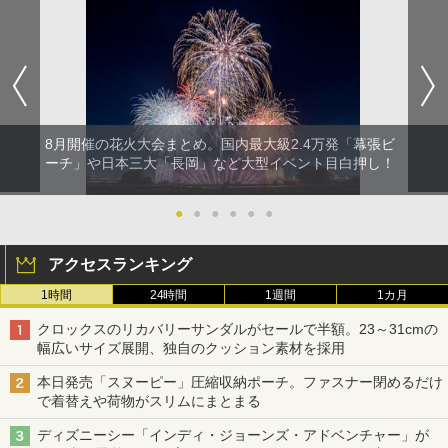
8月開催の花火大会まとめ。国内最大級2.4万発「幕張ビ
ーチ」や日本三大「長岡」など大型イベント目白押し！
●
●
●
●
●
●
アクセスランキング
1時間
24時間
1週間
1カ月
クロックスのリカバリーサンダルがセールで半額。23～31cmの
幅広いサイズ展開、独自のクッション素材を採用
本日発売「スヌーピー」圧縮収納ポーチ。ファスナー閉めるだけ
で着替えや荷物がスリムにまとまる
ディズニーシー「インディ・ジョーンズ・アドベンチャー」が