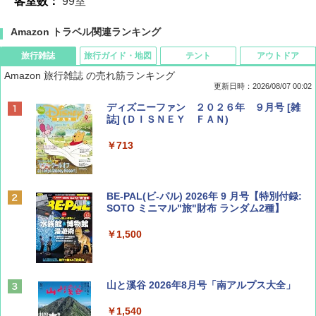
客室数：
99室
Amazon トラベル関連ランキング
旅行雑誌
旅行ガイド・地図
テント
アウトドア
Amazon 旅行雑誌 の売れ筋ランキング
更新日時：2026/08/07 00:02
ディズニーファン ２０２６年 ９月号 [雑
誌] (ＤＩＳＮＥＹ ＦＡＮ)
￥713
BE-PAL(ビ-パル) 2026年 9 月号【特別付録:
SOTO ミニマル"旅"財布 ランダム2種】
￥1,500
山と溪谷 2026年8月号「南アルプス大全」
￥1,540