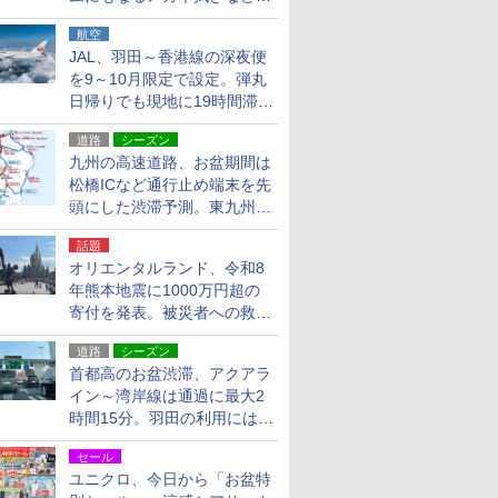
貨24種
航空
JAL、羽田～香港線の深夜便
を9～10月限定で設定。弾丸
日帰りでも現地に19時間滞在
できる
道路
シーズン
九州の高速道路、お盆期間は
松橋ICなど通行止め端末を先
頭にした渋滞予測。東九州道
への迂回は料金調整を実施
話題
オリエンタルランド、令和8
年熊本地震に1000万円超の
寄付を発表。被災者への救援
活動・復旧支援
道路
シーズン
首都高のお盆渋滞、アクアラ
イン～湾岸線は通過に最大2
時間15分。羽田の利用には
「空港西出口」の利用検討を
セール
ユニクロ、今日から「お盆特