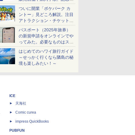
ケットも解説
ついに開業「ポケパーク カ
ントー」見どころ解説。注目
アトラクション・チケット手
配・来場前に必要な準備は？
パスポート（2025年旅券）
の新規申請をオンラインでや
ってみた。必要なものはスマ
ホとマイナカードのみ
はじめてのハワイ旅行ガイド
～せっかく行くなら隣島の秘
境も楽しみたい！～
ICE
天海社
ス
Comic curea
impress QuickBooks
PUBFUN