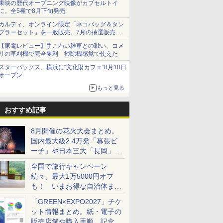
東映の歴代オープニング映像がカプセルトイ
に。全5種で8月下旬発売
カルディ、オンライン限定「ネコバッグ＆タン
ブラーセット」を一般販売。7月の抽選販売の
当選無効分
【家電レビュー】手ごわい雑草との戦い、コメ
リの草刈機で完全勝利 掃除機感覚で使えた
スターバックス、横浜に“文化財カフェ”8月10日
オープン
もっと見る
おすすめ記事
8月開催の花火大会まとめ。
国内最大級2.4万発「幕張ビ
ーチ」や日本三大「長岡」な
ど大型イベント目白押し！
全国で旅行キャンペーン
続々、最大1万5000円オフ
も！ いまお得な自治体まと
め
「GREEN×EXPO2027」チケ
ット情報まとめ。紙・電子の
販売店舗や購入手順、記念チ