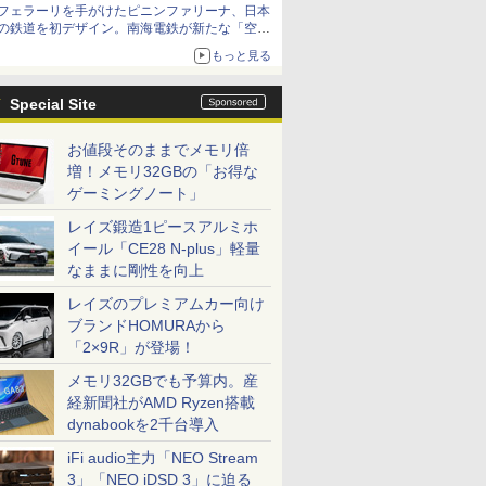
フェラーリを手がけたピニンファリーナ、日本
の鉄道を初デザイン。南海電鉄が新たな「空港
特急」をなにわ筋線へ導入
もっと見る
Special Site
お値段そのままでメモリ倍
増！メモリ32GBの「お得な
ゲーミングノート」
レイズ鍛造1ピースアルミホ
イール「CE28 N-plus」軽量
なままに剛性を向上
レイズのプレミアムカー向け
ブランドHOMURAから
「2×9R」が登場！
メモリ32GBでも予算内。産
経新聞社がAMD Ryzen搭載
dynabookを2千台導入
iFi audio主力「NEO Stream
3」「NEO iDSD 3」に迫る