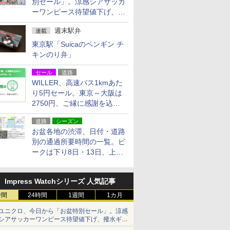
別セール」。涼感シアサッカ
ーワンピース待望値下げ、撥
水ギアショーツは1990円に
週末駅弁
連載
東京駅「Suicaのペンギン チ
キンのり弁」
セール
道路
WILLER、高速バス1kmあた
り5円セール。東京～大阪は
2750円、ご縁に感謝を込め
た20周年記念キャンペーン
道路
シーズン
お盆各地の渋滞、日付・道路
別の通過所要時間の一覧。ピ
ークは下り8日・13日、上り
14日・15日
Impress Watchシリーズ 人気記事
時間
24時間
1週間
1カ月
ユニクロ、今日から「お盆特別セール」。涼感
シアサッカーワンピース待望値下げ、撥水ギア
ショーツは1990円に