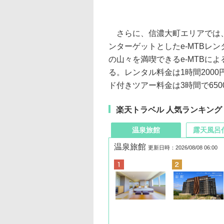
さらに、信濃大町エリアでは、
ンターゲットとしたe-MTBレ
の山々を満喫できるe-MTBに
る。レンタル料金は1時間2000
ド付きツアー料金は3時間で650
楽天トラベル 人気ランキング
温泉旅館
露天風呂
温泉旅館
更新日時：2026/08/08 06:00