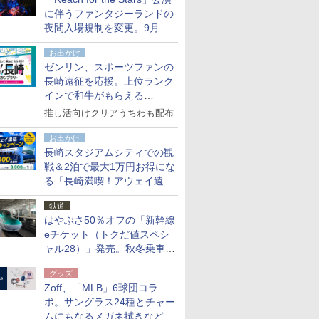
た
に伴うファンタジーランドの
夜間入場規制を変更。9月か
ら18時50分～20時ごろに
お出かけ
ゼンリン、スポーツファンの
長崎遠征を応援。上位ランク
インで和牛がもらえる
「GO！GO！長崎スタンプラ
推し活向けクリアうちわも配布
リー」
お出かけ
長崎スタジアムシティでの観
戦＆2泊で最大1万円お得にな
る「長崎満喫！アウェイ遠征
応援キャンペーン」
鉄道
はやぶさ50％オフの「新幹線
eチケット（トクだ値スペシ
ャル28）」発売。秋冬乗車
分、えきねっと限定
グッズ
Zoff、「MLB」6球団コラ
ボ。サングラス24種とチャー
ムにもなるメガネ拭きなど雑