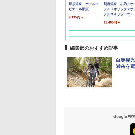
那須温泉 ホテルエ
別府温泉 杉乃井ホ
ピナール那須
テル（オリックスホ
テルズ＆リゾーツ）
9,135円～
13,400円～
編集部のおすすめ記事
白馬観光
岩岳を電
草津温泉 ホテル櫻
品川プリンスホテル
グランドニッコー東
海のサウナ＆スパ
東京ドームホテル
シェラトン・グラン
井
京ベイ 舞浜
オールインクルーシ
デ・トーキョーベ
7,037円～
7,980円～
ブ 島原温泉ホテル
イ・ホテル
14,300円～
6,800円～
南風楼
10,450円～
7,950円～
Google