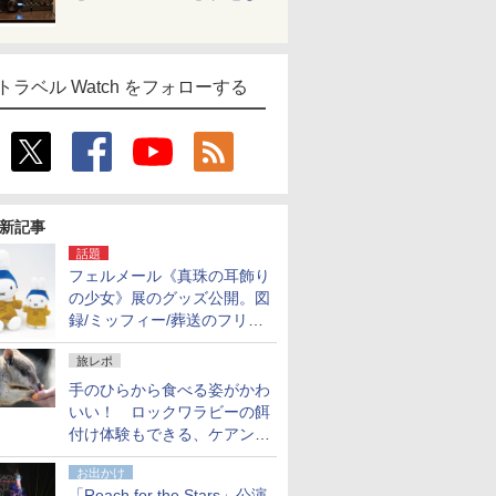
トラベル Watch をフォローする
新記事
話題
フェルメール《真珠の耳飾り
の少女》展のグッズ公開。図
録/ミッフィー/葬送のフリー
レンほか、注目ブランドコラ
旅レポ
ボが実現
手のひらから食べる姿がかわ
いい！ ロックワラビーの餌
付け体験もできる、ケアンズ
でアサートン高原の日本語ガ
お出かけ
イド付きツアーに参加してみ
「Reach for the Stars」公演