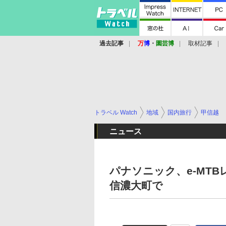
過去記事
万
博
・
園芸博
取材記事
トラベル Watch
地域
国内旅行
甲信越
ニュース
パナソニック、e-MT
信濃大町で