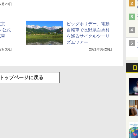
年7月20日
東京
ビッグホリデー、電動
ク公式
自転車で長野県白馬村
転車
を巡るサイクルツーリ
ズムツアー
年7月30日
2021年8月26日
トップページに戻る