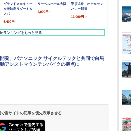
グランドメルキュー
リーベルホテル大阪
那須温泉 ホテルサン
ル淡路島リゾート＆
バレー那須
4,000円～
スパ
11,000円～
5,400円～
ランキングをもっと見る
開発、パナソニック サイクルテックと共同で白馬
動アシストマウンテンバイクの拠点に
北陸 福井 あわら
品川プリンスホテ
舞浜ビューホテル
箱根湯本温泉 ホテ
ホテルトラスティ東
オリエンタルホテル
下呂温泉 水明館
住友不動産ホテル ヴ
東京ベイ舞浜ホテル
温泉 清風荘（北陸
ル イーストタワー
ｂｙ ＨＵＬＩＣ
ル おかだ
京ベイサイド
東京ベイ
ィラフォンテーヌグラ
ファーストリゾート
8,250円～
最大級の庭園露天風
（旧：東京ベイ舞浜
ンド東京有明
9,958円～
11,200円～
5,450円～
5,200円～
4,290円～
呂の宿 清風荘）
ホテル）
19,541円～
5,758円～
6,070円～
 検索で当サイトの記事を優先表示させる