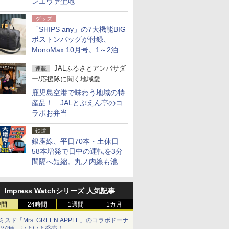
ンエヴァ聖地
グッズ
「SHIPS any」の7大機能BIG
ボストンバッグが付録、
MonoMax 10月号。1～2泊の
荷物、キャリーオンも可能
JALふるさとアンバサダ
連載
ー/応援隊に聞く地域愛
鹿児島空港で味わう地域の特
産品！ JALとぶえん亭のコ
ラボお弁当
鉄道
銀座線、平日70本・土休日
58本増発で日中の運転を3分
間隔へ短縮。丸ノ内線も池袋
～中野坂上を4分間隔に
Impress Watchシリーズ 人気記事
時間
24時間
1週間
1カ月
ミスド「Mrs. GREEN APPLE」のコラボドーナ
ツ4種、いよいよ発売！