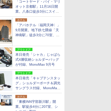
「コートヤード・バイ・マリ
オット京都駅」11月16日開
業。八条口徒歩3分にスイー
ト含む全270室、ダイニング
ホテル
も併設
「アパホテル〈福岡天神〉」
9月開業。地下鉄七隈線「天
神南駅」徒歩3分に70室、エ
リア初の直営店
アウトドア
本日発売「シャカ」じゃばら
式4層収納ショルダーバッグ
が付録、MonoMax 9月号
アウトドア
本日発売「キャプテンスタッ
グ」ショルダーポーチ＆調光
サングラス付録、MonoMax
9月号増刊
ホテル
「東横INN宇部新川駅」開
業。駅徒歩4分に207室、シ