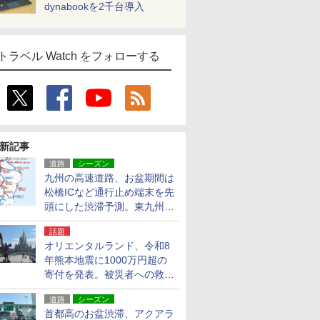
dynabookを2千台導入
トラベル Watch をフォローする
新記事
道路
シーズン
九州の高速道路、お盆期間は
松橋ICなど通行止め端末を先
頭にした渋滞予測。東九州道
への迂回は料金調整を実施
話題
オリエンタルランド、令和8
年熊本地震に1000万円超の
寄付を発表。被災者への救援
活動・復旧支援
道路
シーズン
首都高のお盆渋滞、アクアラ