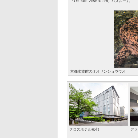
「OH! san View Room」バスルーム
京都水族館のオオサンショウウオ
クロスホテル京都
デラ