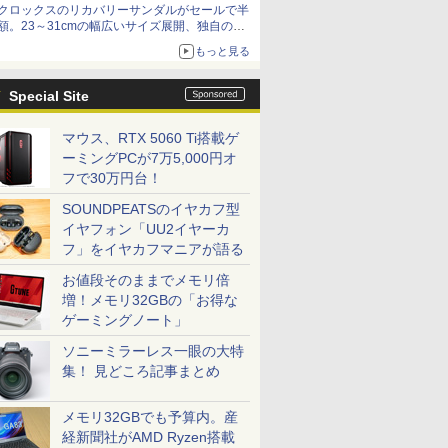
クロックスのリカバリーサンダルがセールで半
額。23～31cmの幅広いサイズ展開、独自のク
ッション素材を採用
もっと見る
Special Site
マウス、RTX 5060 Ti搭載ゲ
ーミングPCが7万5,000円オ
フで30万円台！
SOUNDPEATSのイヤカフ型
イヤフォン「UU2イヤーカ
フ」をイヤカフマニアが語る
お値段そのままでメモリ倍
増！メモリ32GBの「お得な
ゲーミングノート」
ソニーミラーレス一眼の大特
集！ 見どころ記事まとめ
メモリ32GBでも予算内。産
経新聞社がAMD Ryzen搭載