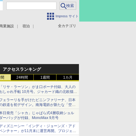
Impress サイト
全カテゴリ
商業施設
宿泊
アクセスランキング
時間
24時間
1週間
1カ月
「リサ・ラーソン」がま口ポーチ付録、大人の
おしゃれ手帖 10月号。ジャカード織の北欧猫デ
ザイン
フェラーリを手がけたピニンファリーナ、日本
の鉄道を初デザイン。南海電鉄が新たな「空港
特急」をなにわ筋線へ導入
本日発売「シャカ」じゃばら式4層収納ショル
ダーバッグが付録、MonoMax 9月号
ディズニーシー「インディ・ジョーンズ・アド
ベンチャー」が11月末に運営再開。プロジェク
ションマッピングを追加、DPAは1500円