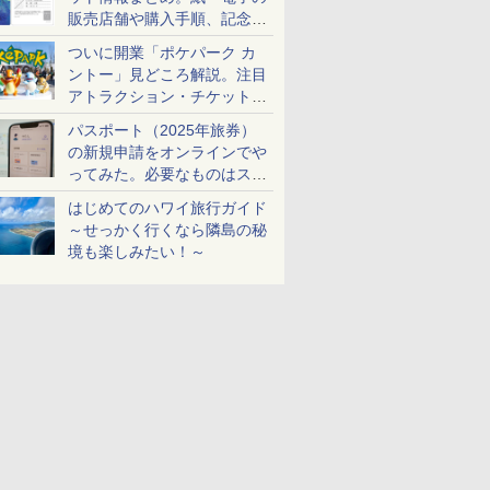
販売店舗や購入手順、記念チ
ケットも解説
ついに開業「ポケパーク カ
ントー」見どころ解説。注目
アトラクション・チケット手
配・来場前に必要な準備は？
パスポート（2025年旅券）
の新規申請をオンラインでや
ってみた。必要なものはスマ
ホとマイナカードのみ
はじめてのハワイ旅行ガイド
～せっかく行くなら隣島の秘
境も楽しみたい！～