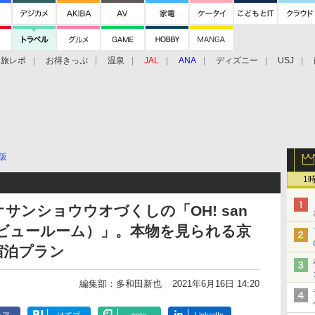
旅レポ
お得きっぷ
温泉
JAL
ANA
ディズニー
USJ
阪
1
サンショウウオづくしの「OH! san
サンビュールーム）」。本物を見られる京
宿泊プラン
編集部：多和田新也
2021年6月16日 14:20