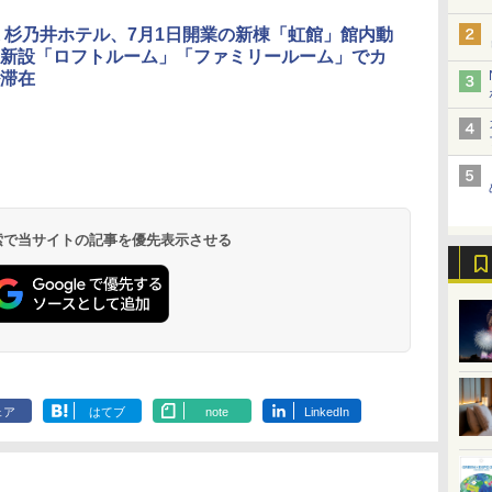
 杉乃井ホテル、7月1日開業の新棟「虹館」館内動
新設「ロフトルーム」「ファミリールーム」でカ
滞在
北陸 福井 あわら
品川プリンスホテ
舞浜ビューホテル
箱根湯本温泉 ホテ
ホテルトラスティ東
オリエンタルホテル
下呂温泉 水明館
住友不動産ホテル ヴ
東京ベイ舞浜ホテル
温泉 清風荘（北陸
ル イーストタワー
ｂｙ ＨＵＬＩＣ
ル おかだ
京ベイサイド
東京ベイ
ィラフォンテーヌグラ
ファーストリゾート
8,250円～
最大級の庭園露天風
（旧：東京ベイ舞浜
ンド東京有明
9,958円～
11,200円～
5,450円～
5,200円～
4,290円～
呂の宿 清風荘）
ホテル）
19,541円～
5,758円～
6,070円～
 検索で当サイトの記事を優先表示させる
ェア
はてブ
note
LinkedIn