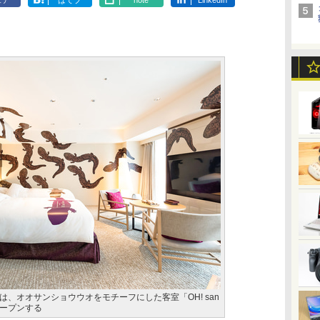
ェア
はてブ
note
LinkedIn
、オオサンショウウオをモチーフにした客室「OH! san
にオープンする