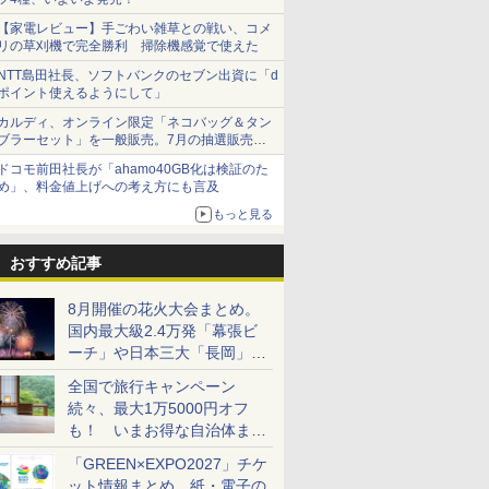
【家電レビュー】手ごわい雑草との戦い、コメ
リの草刈機で完全勝利 掃除機感覚で使えた
NTT島田社長、ソフトバンクのセブン出資に「d
ポイント使えるようにして」
カルディ、オンライン限定「ネコバッグ＆タン
ブラーセット」を一般販売。7月の抽選販売の
当選無効分
ドコモ前田社長が「ahamo40GB化は検証のた
め」、料金値上げへの考え方にも言及
もっと見る
おすすめ記事
8月開催の花火大会まとめ。
国内最大級2.4万発「幕張ビ
ーチ」や日本三大「長岡」な
ど大型イベント目白押し！
全国で旅行キャンペーン
続々、最大1万5000円オフ
も！ いまお得な自治体まと
め
「GREEN×EXPO2027」チケ
ット情報まとめ。紙・電子の