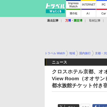
過去記事
万
博
・
園芸博
取材記事
トラベル Watch
地域
国内旅行
京都・大
ニュース
クロスホテル京都、オオ
View Room（オオ
都水族館チケット付き