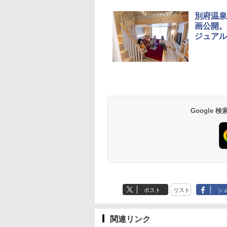
別府温泉
画公開。
ジュアル
草津温泉 ホテル櫻
品川プリンスホテル
グランドニッコー東
海のサウナ＆スパ
東京ドームホテル
シェラトン・グラン
井
京ベイ 舞浜
オールインクルーシ
デ・トーキョーベ
7,037円～
7,980円～
ブ 島原温泉ホテル
イ・ホテル
14,300円～
6,800円～
南風楼
10,450円～
7,950円～
Google
ポスト
リスト
シ
関連リンク