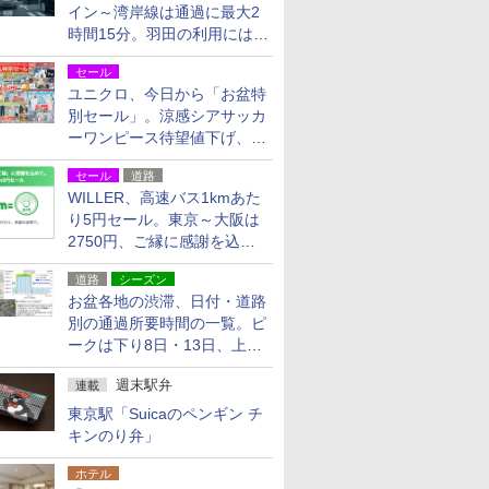
イン～湾岸線は通過に最大2
時間15分。羽田の利用には
「空港西出口」の利用検討を
セール
ユニクロ、今日から「お盆特
別セール」。涼感シアサッカ
ーワンピース待望値下げ、撥
水ギアショーツは1990円に
セール
道路
WILLER、高速バス1kmあた
り5円セール。東京～大阪は
2750円、ご縁に感謝を込め
た20周年記念キャンペーン
道路
シーズン
お盆各地の渋滞、日付・道路
別の通過所要時間の一覧。ピ
ークは下り8日・13日、上り
14日・15日
週末駅弁
連載
東京駅「Suicaのペンギン チ
キンのり弁」
ホテル