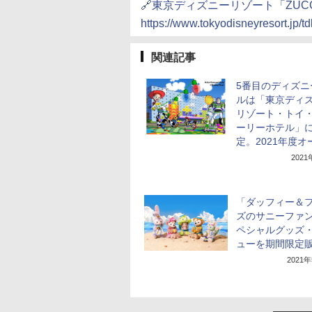
🔗東京ディズニーリゾート「ZU
https://www.tokyodisneyresort.jp/t
関連記事
5番目のディズニ
ルは「東京ディ
リゾート・トイ
ーリーホテル」
定。2021年度オ
202
「ダッフィー＆
ズのサニーファ
ペシャルグッズ
ューを期間限定
2021