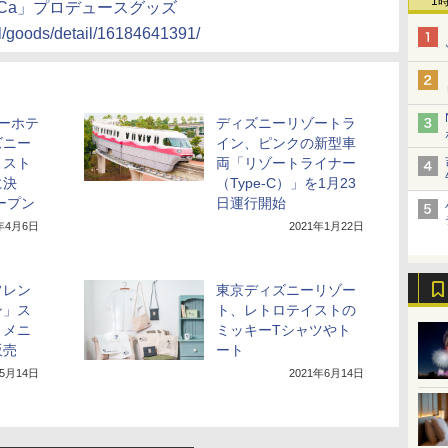
1
CCa」プロデュースグッズ
dl/goods/detail/16184641391/
ーホテ
ディズニーリゾートラ
ズニー
イン、ピンクの新型車
・スト
両「リゾートライナー
に決
（Type-C）」を1月23
ープン
日運行開始
1年4月6日
2021年1月22日
フレン
東京ディズニーリゾー
ン」ス
ト、レトロテイストの
・メニ
ミッキーTシャツやト
販売
ート
年5月14日
2021年6月14日