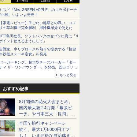
時間
24時間
1週間
1カ月
ミスド「Mrs. GREEN APPLE」のコラボドーナ
ツ4種、いよいよ発売！
【家電レビュー】手ごわい雑草との戦い、コメ
リの草刈機で完全勝利 掃除機感覚で使えた
NTT島田社長、ソフトバンクのセブン出資に「d
ポイント使えるようにして」
吉野家、牛リブロースを熱々で提供する「極旨
牛鉄板ステーキ定食」を発売
バーガーキング、超大型チーズバーガー「ダー
ティ ザ・ワンパウンダー」を発売。総カロリー
約1656kcal、総重量約527g！
もっと見る
おすすめ記事
8月開催の花火大会まとめ。
国内最大級2.4万発「幕張ビ
ーチ」や日本三大「長岡」な
ど大型イベント目白押し！
全国で旅行キャンペーン
続々、最大1万5000円オフ
も！ いまお得な自治体まと