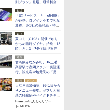
割プラン」登場。通常料金の
およそ半額でお得に夜活
鉄道
「EXサービス」と「e5489」
が連携。ログイン不要で相互
遷移、JR3社の新幹線・特急
予約をアプリで一括確認
鉄道
夏コミ（C108）開催でゆり
かもめ臨時ダイヤ。始発～18
時ごろに3～7分間隔で運行
道路
群馬県みなかみ町、JR上毛
高原駅で夜間タクシー実証運
行。観光客や地元民の「足が
ない」課題解消へ、木金土に
温泉
グルメ
2台体制
大江戸温泉物語、9月1日から
秋メニュー登場。寒ブリと根
菜の吟醸鍋やベイクドチキ
ン、ショコラ＆栗スイーツも
Premium/わんわんリゾー
食べ放題に
ト/TAOYA