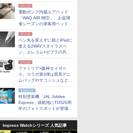
グッズ
電動ポンプ内蔵エアベッド
「WAQ AIR BED」、お盆帰
省シーズンの来客用ベッドに
も。使用後は収納バッグでコ
グッズ
ンパクトに保管
ペン先を変えずに紙とiPadに
使える2WAYスタイラスペ
ン。エレコム×ゼブラの共同
開発
グッズ
ファミリア×阪神タイガー
ス、コラボ第3弾は黒系デニ
ムバッグやサコッシュなど6
点。8月21日オンラインスト
お出かけ
アで発売
特別塗装機「JAL Jubilee
Express」就航地にTDS25周
年のフォトスポットが登場。
10月末まで青森空港に
Impress Watchシリーズ 人気記事