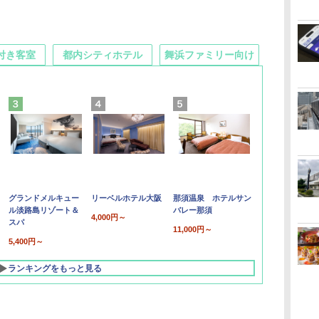
付き客室
都内シティホテル
舞浜ファミリー向け
グランドメルキュー
リーベルホテル大阪
那須温泉 ホテルサン
ル淡路島リゾート＆
バレー那須
4,000円～
スパ
11,000円～
5,400円～
ランキングをもっと見る