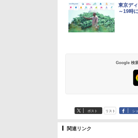
東京ディ
～19時
草津温泉 ホテル櫻
品川プリンスホテル
グランドニッコー東
海のサウナ＆スパ
東京ドームホテル
シェラトン・グラン
井
京ベイ 舞浜
オールインクルーシ
デ・トーキョーベ
7,037円～
7,980円～
ブ 島原温泉ホテル
イ・ホテル
14,300円～
6,800円～
南風楼
10,450円～
7,950円～
Google
ポスト
リスト
シ
関連リンク