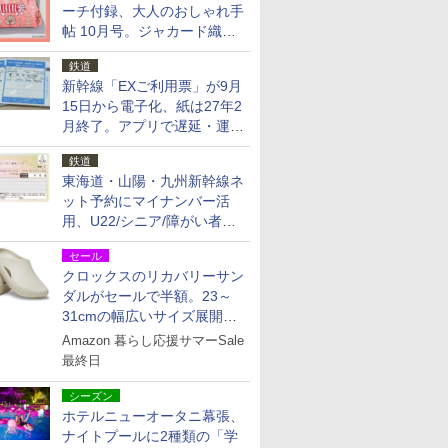
ーチ付録、大人のおしゃれ手
帖 10月号。ジャカード織の
北欧猫デザイン
鉄道
新幹線「EXご利用票」が9月
15日から電子化、紙は27年2
月終了。アプリで遅延・運休
も確認可能に
鉄道
東海道・山陽・九州新幹線ネ
ット予約にマイナンバー活
用、U22/シニア/障がい者割
を9月15日から発売
セール
クロックスのリカバリーサン
ダルがセールで半額。23～
31cmの幅広いサイズ展開、
独自のクッション素材を採用
Amazon 暮らし応援サマーSale
最終日
シーズン
ホテルニューオータニ幕張、
ナイトプールに2種類の「学