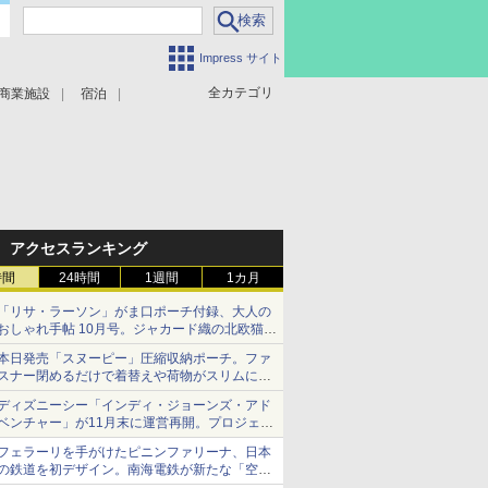
Impress サイト
全カテゴリ
商業施設
宿泊
アクセスランキング
時間
24時間
1週間
1カ月
「リサ・ラーソン」がま口ポーチ付録、大人の
おしゃれ手帖 10月号。ジャカード織の北欧猫デ
ザイン
本日発売「スヌーピー」圧縮収納ポーチ。ファ
スナー閉めるだけで着替えや荷物がスリムにま
とまる
ディズニーシー「インディ・ジョーンズ・アド
ベンチャー」が11月末に運営再開。プロジェク
ションマッピングを追加、DPAは1500円
フェラーリを手がけたピニンファリーナ、日本
の鉄道を初デザイン。南海電鉄が新たな「空港
特急」をなにわ筋線へ導入