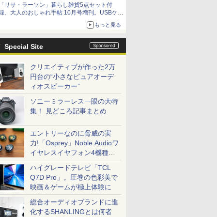
「リサ・ラーソン」暮らし雑貨5点セット付
録、大人のおしゃれ手帖 10月号増刊。USBケー
ブルや缶ケースなど
もっと見る
Special Site
クリエイティブが作った2万
円台の“小さなピュアオーデ
ィオスピーカー”
ソニーミラーレス一眼の大特
集！ 見どころ記事まとめ
エントリーなのに脅威の実
力!「Osprey」Noble Audioワ
イヤレスイヤフォン4機種を
一気に聴く
ハイグレードテレビ「TCL
Q7D Pro」。圧巻の色彩美で
映画＆ゲームが極上体験に
総合オーディオブランドに進
化するSHANLINGとは何者