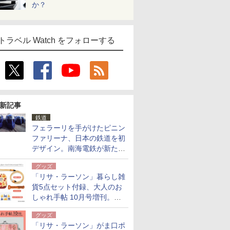
か？
トラベル Watch をフォローする
新記事
鉄道
フェラーリを手がけたピニン
ファリーナ、日本の鉄道を初
デザイン。南海電鉄が新たな
「空港特急」をなにわ筋線へ
グッズ
導入
「リサ・ラーソン」暮らし雑
貨5点セット付録、大人のお
しゃれ手帖 10月号増刊。
USBケーブルや缶ケースなど
グッズ
「リサ・ラーソン」がま口ポ