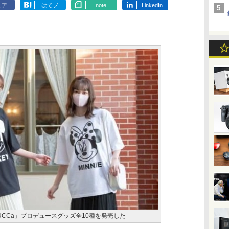
ェア
はてブ
note
LinkedIn
CCa」プロデュースグッズ全10種を発売した