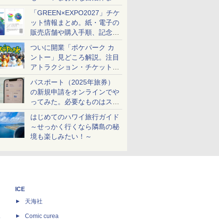
め
「GREEN×EXPO2027」チケ
ット情報まとめ。紙・電子の
販売店舗や購入手順、記念チ
ケットも解説
ついに開業「ポケパーク カ
ントー」見どころ解説。注目
アトラクション・チケット手
配・来場前に必要な準備は？
パスポート（2025年旅券）
の新規申請をオンラインでや
ってみた。必要なものはスマ
ホとマイナカードのみ
はじめてのハワイ旅行ガイド
～せっかく行くなら隣島の秘
境も楽しみたい！～
ICE
天海社
ス
Comic curea