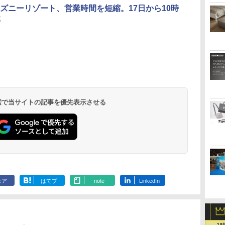
ズニーリゾート、営業時間を短縮。17日から10時
に
北陸 福井 あわら
品川プリンスホテ
舞浜ビューホテル
箱根湯本温泉 ホテ
ホテルトラスティ東
オリエンタルホテル
下呂温泉 水明館
住友不動産ホテル ヴ
東京ベイ舞浜ホテル
温泉 清風荘（北陸
ル イーストタワー
ｂｙ ＨＵＬＩＣ
ル おかだ
京ベイサイド
東京ベイ
ィラフォンテーヌグラ
ファーストリゾート
8,250円～
最大級の庭園露天風
（旧：東京ベイ舞浜
ンド東京有明
9,958円～
11,200円～
5,450円～
5,200円～
4,290円～
呂の宿 清風荘）
ホテル）
19,541円～
5,758円～
6,070円～
 検索で当サイトの記事を優先表示させる
ェア
はてブ
note
LinkedIn