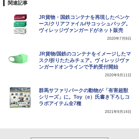
関連記事
￥9,990
￥6,459
JR貨物・国鉄コンテナを再現したペンケ
ース/クリアファイル/サコッシュバッグ。
[キャンパーズコレクション 山善] 傘みたいに
ポインターライト 強力 小型 緑色/赤色/青紫色
広げるだけ パッとサッとテント キューブワ
USB充電式 高精度 超長距離照射 長時間使用
ヴィレッジヴァンガードがネット販売
イド ブラックコーティング フルクローズ メ
可能 安全ロック付き 高安全性 金属製耐久 コ
2020年7月8日
ッシュ 4人用 簡単設置 ポップアップテント P
ンパクト多機能設計 持ち運び便利 アウトド
ATCW-150B エクルベージュ
ア/オフィス/教育現場/展示会用 緑
JR貨物/国鉄のコンテナをイメージしたマ
￥-
￥1,180
スク/折りたたみチェア。ヴィレッジヴァ
ンガードオンラインで予約受付開始
2020年9月11日
群馬サファリパークの動物が「有害超獣
シリーズ」に。Toy（e）氏書き下ろしコ
ラボアイテム全7種
2021年9月14日