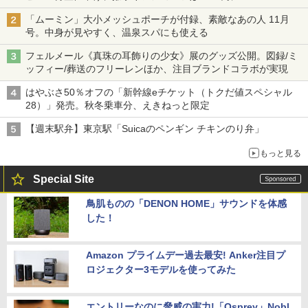
「ムーミン」大小メッシュポーチが付録、素敵なあの人 11月
号。中身が見やすく、温泉スパにも使える
フェルメール《真珠の耳飾りの少女》展のグッズ公開。図録/ミ
ッフィー/葬送のフリーレンほか、注目ブランドコラボが実現
はやぶさ50％オフの「新幹線eチケット（トクだ値スペシャル
28）」発売。秋冬乗車分、えきねっと限定
【週末駅弁】東京駅「Suicaのペンギン チキンのり弁」
もっと見る
Special Site
鳥肌ものの「DENON HOME」サウンドを体感
した！
Amazon プライムデー過去最安! Anker注目プ
ロジェクター3モデルを使ってみた
エントリーなのに脅威の実力!「Osprey」Nobl