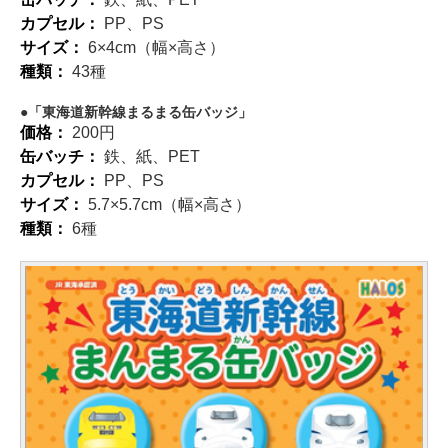
カプセル：
PP、PS
サイズ：
6×4cm（幅×高さ）
種類：
43種
「東海道新幹線まるまる缶バッジ」
価格：
200円
缶バッチ：
鉄、紙、PET
カプセル：
PP、PS
サイズ：
5.7×5.7cm（幅×高さ）
種類：
6種