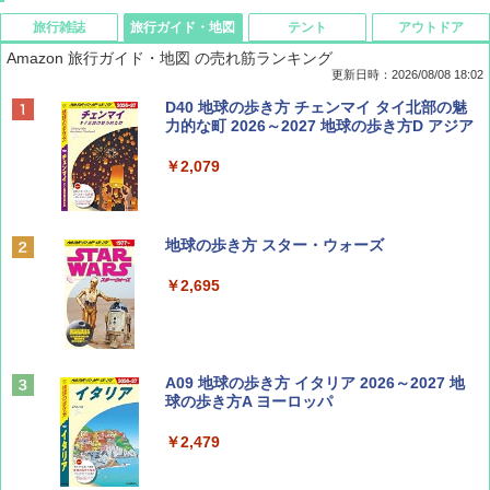
旅行雑誌
旅行ガイド・地図
テント
アウトドア
Amazon 旅行ガイド・地図 の売れ筋ランキング
更新日時：2026/08/08 18:02
BE-PAL(ビ-パル) 2026年 9 月号【特別付録:
D40 地球の歩き方 チェンマイ タイ北部の魅
SOTO ミニマル"旅"財布 ランダム2種】
力的な町 2026～2027 地球の歩き方D アジア
￥1,500
￥2,079
ディズニーファン ２０２６年 ９月号 [雑
地球の歩き方 スター・ウォーズ
誌] (ＤＩＳＮＥＹ ＦＡＮ)
￥2,695
￥713
山と溪谷 2026年8月号「南アルプス大全」
A09 地球の歩き方 イタリア 2026～2027 地
球の歩き方A ヨーロッパ
￥1,540
￥2,479