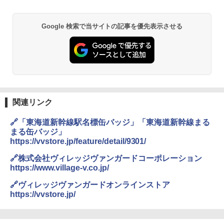
防災用品 長期保存可能 緊急時用 日本国内発
￥6,830
送
Google 検索で当サイトの記事を優先表示させる
￥3,680
PYKES PEAK (パイクスピーク) 着替えテン
ト プライバシー テント 【中が透けない】 1
人用 折りたたみ 防災グッズ 災害用トイレ ビ
ーチ ピクニック ポップアップテント 携帯 簡
GRANDOOR ステンレス保冷剤 2個セット 2
易 トイレテント (グレー)
026リニューアル 急速冷凍 空間倍増 衛生的
コンパクト 保冷力長持ち
￥4,980
￥2,980
関連リンク
ENDLESS BASE 《めざましテレビで紹介》
🔗「東海道新幹線駅名標缶バッジ」「東海道新幹線まる
テント ワンタッチ RENEW 幅200 2-3人用 43
BUNDOK(バンドック)ソロ ドーム 1 EX BDK
まる缶バッジ」
500002(88859)
-08EX カーキ ソロキャンプ ポリエステル フ
https://vvstore.jp/feature/detail/9301/
レーム ドーム型 テント
￥5,999
🔗株式会社ヴィレッジヴァンガードコーポレーション
￥-
https://www.village-v.co.jp/
[キャンパーズコレクション 山善] 傘みたいに
🔗ヴィレッジヴァンガードオンラインストア
広げるだけ パッとサッとテント ブラックコ
DEWEL パラソル 大型 ビーチ アウトドアパ
https://vvstore.jp/
ーティング フルクローズ メッシュ 3-4人用
ラソル ガーデン サイトシート付 折りたたみ
簡単設置 ポップアップテント エクルベージ
防水 UVカット 4段階高さ調整 軽量 収納袋付
ュ(BC仕様) PATC-150B(EB)
き