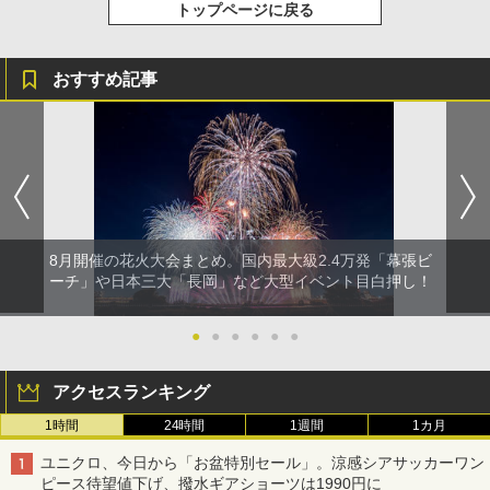
トップページに戻る
おすすめ記事
8月開催の花火大会まとめ。国内最大級2.4万発「幕張ビ
ーチ」や日本三大「長岡」など大型イベント目白押し！
●
●
●
●
●
●
アクセスランキング
1時間
24時間
1週間
1カ月
ユニクロ、今日から「お盆特別セール」。涼感シアサッカーワン
ピース待望値下げ、撥水ギアショーツは1990円に