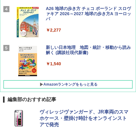
Coyote No.89 特集 星野道夫 夢見る旅
A26 地球の歩き方 チェコ ポーランド スロヴ
ァキア 2026～2027 地球の歩き方A ヨーロッ
パ
￥1,540
￥2,277
AIRLINE（エアライン）2026年9月号【特
新しい日本地理 地図・統計・移動から読み
集】ボーイング110周年を祝して！
解く (講談社現代新書)
￥1,760
￥1,540
Amazonランキングをもっと見る
編集部のおすすめ記事
[キャンパーズコレクション 山善] ポップアッ
熊撃退スプレー 熊よけスプレー 熊スプレー
ヴィレッジヴァンガード、JR車両のスマ
プテント 傘みたいに広げて畳める パッとサ
【日本企業販売】超強力クマ対策スプレー 30
ホケース・壁掛け時計をオンラインスト
ッとサンシェード キューブ フルクローズ メ
0ml（連続噴射30秒）110ml（連続噴射15
アで発売
ッシュ 簡単設置 ワンタッチテント キャンプ
秒）射程5～10m 安全ロック搭載 携帯収納袋
&ハイキング カーキ PATC-150(KH)
付き ヒグマ・イノシシ対策 自治体・教育機
関の購入実績 登山・キャンプ・アウトドア・