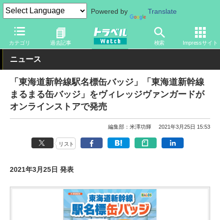
Powered by
Translate
トラベル Watch
企業・政府・官庁
鉄道
カテゴリ
過去記事
検索
Impressサイト
ニュース
「東海道新幹線駅名標缶バッジ」「東海道新幹線
まるまる缶バッジ」をヴィレッジヴァンガードが
オンラインストアで発売
編集部：米澤功輝
2021年3月25日 15:53
リスト
2021年3月25日 発表