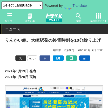
Powered by
Translate
トラベル Watch
地域
国内旅行
東京
カテゴリ
過去記事
検索
Impressサイト
ニュース
りんかい線、大崎駅発の終電時刻を10分繰り上げ
編集部：稲葉隆司
2021年1月14日 07:00
リスト
2021年1月13日 発表
2021年1月20日 実施