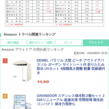
Amazon トラベル関連ランキング
旅行雑誌
旅行ガイド・地図
テント
アウトドア
Amazon アウトドア の売れ筋ランキング
更新日時：2026/08/07 18:02
ディズニーファン ２０２６年 ９月号 [雑
僕が見た未来【完全版】
[キャンパーズコレクション 山善] ポップアッ
DEWEL パラソル 大型 ビーチ アウトドアパ
誌] (ＤＩＳＮＥＹ ＦＡＮ)
プテント 傘みたいに広げて畳める パッとサ
ラソル ガーデン サイトシート付 折りたたみ
ッとサンシェード キューブ フルクローズ メ
防水 UVカット 4段階高さ調整 軽量 収納袋付
￥0
ッシュ 簡単設置 ワンタッチテント キャンプ
き
￥713
&ハイキング カーキ PATC-150(KH)
￥6,459
￥6,831
BE-PAL(ビ-パル) 2026年 9 月号【特別付録:
D40 地球の歩き方 チェンマイ タイ北部の魅
SOTO ミニマル"旅"財布 ランダム2種】
力的な町 2026～2027 地球の歩き方D アジア
GRANDOOR ステンレス保冷剤 2個セット 2
PYKES PEAK (パイクスピーク) 着替えテン
026リニューアル 急速冷凍 空間倍増 衛生的
ト プライバシー テント 【中が透けない】 1
コンパクト 保冷力長持ち
￥1,500
￥2,079
人用 折りたたみ 防災グッズ 災害用トイレ ビ