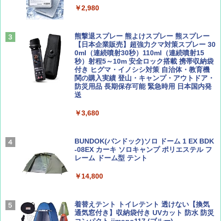
ーチ ピクニック ポップアップテント 携帯 簡
￥2,980
易 トイレテント (グレー)
山と溪谷 2026年8月号「南アルプス大全」
A09 地球の歩き方 イタリア 2026～2027 地
￥4,980
球の歩き方A ヨーロッパ
熊撃退スプレー 熊よけスプレー 熊スプレー
￥1,540
【日本企業販売】超強力クマ対策スプレー 30
￥2,479
0ml（連続噴射30秒）110ml（連続噴射15
ENDLESS BASE 《めざましテレビで紹介》
秒）射程5～10m 安全ロック搭載 携帯収納袋
テント ワンタッチ RENEW 幅200 2-3人用 43
付き ヒグマ・イノシシ対策 自治体・教育機
500002(88859)
関の購入実績 登山・キャンプ・アウトドア・
防災用品 長期保存可能 緊急時用 日本国内発
Coyote No.89 特集 星野道夫 夢見る旅
地球の歩き方 スター・ウォーズ
送
￥5,999
￥1,540
￥2,695
￥3,680
[キャンパーズコレクション 山善] 傘みたいに
広げるだけ パッとサッとテント ブラックコ
ーティング フルクローズ メッシュ 3-4人用
BUNDOK(バンドック)ソロ ドーム 1 EX BDK
簡単設置 ポップアップテント エクルベージ
-08EX カーキ ソロキャンプ ポリエステル フ
AIRLINE（エアライン）2026年9月号【特
A26 地球の歩き方 チェコ ポーランド スロヴ
ュ(BC仕様) PATC-150B(EB)
レーム ドーム型 テント
集】ボーイング110周年を祝して！
ァキア 2026～2027 地球の歩き方A ヨーロッ
パ
￥9,990
￥14,800
￥1,760
￥2,277
[キャンパーズコレクション 山善] 傘みたいに
着替えテント トイレテント 透けない【換気
広げるだけ パッとサッとテント キューブワ
通気窓付き】収納袋付き UVカット 防水 防災
イド ブラックコーティング フルクローズ メ
コンパクト iimono117 (ブルー)