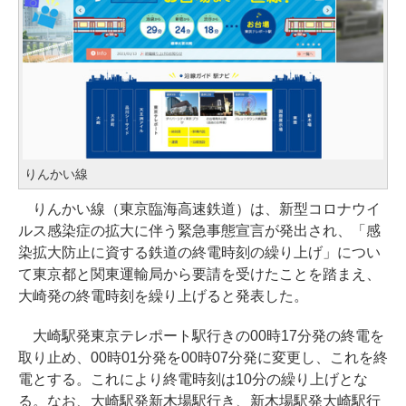
りんかい線
りんかい線（東京臨海高速鉄道）は、新型コロナウイ
ルス感染症の拡大に伴う緊急事態宣言が発出され、「感
染拡大防止に資する鉄道の終電時刻の繰り上げ」につい
て東京都と関東運輸局から要請を受けたことを踏まえ、
大崎発の終電時刻を繰り上げると発表した。
大崎駅発東京テレポート駅行きの00時17分発の終電を
取り止め、00時01分発を00時07分発に変更し、これを終
電とする。これにより終電時刻は10分の繰り上げとな
る。なお、大崎駅発新木場駅行き、新木場駅発大崎駅行