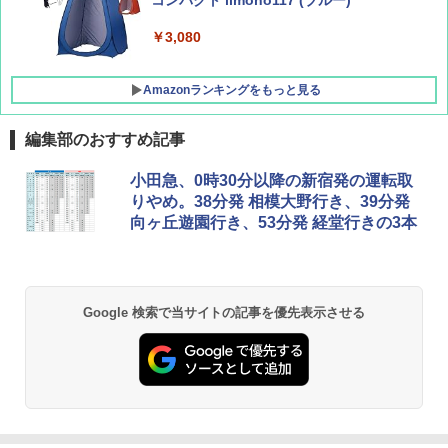
ッシュ 4人用 簡単設置 ポップアップテント P
ATCW-150B エクルベージュ
￥3,080
￥-
Amazonランキングをもっと見る
編集部のおすすめ記事
小田急、0時30分以降の新宿発の運転取
りやめ。38分発 相模大野行き、39分発
向ヶ丘遊園行き、53分発 経堂行きの3本
Google 検索で当サイトの記事を優先表示させる