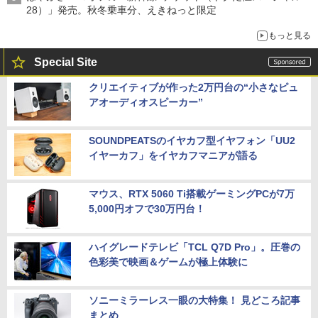
28）」発売。秋冬乗車分、えきねっと限定
もっと見る
Special Site
クリエイティブが作った2万円台の“小さなピュ
アオーディオスピーカー”
SOUNDPEATSのイヤカフ型イヤフォン「UU2
イヤーカフ」をイヤカフマニアが語る
マウス、RTX 5060 Ti搭載ゲーミングPCが7万
5,000円オフで30万円台！
ハイグレードテレビ「TCL Q7D Pro」。圧巻の
色彩美で映画＆ゲームが極上体験に
ソニーミラーレス一眼の大特集！ 見どころ記事
まとめ