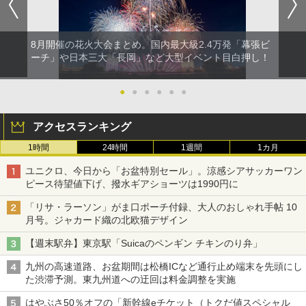
8月開催の花火大会まとめ。国内最大級2.4万発「幕張ビ
ーチ」や日本三大「長岡」など大型イベント目白押し！
●
●
●
●
●
●
アクセスランキング
1時間
24時間
1週間
1カ月
ユニクロ、今日から「お盆特別セール」。涼感シアサッカーワン
ピース待望値下げ、撥水ギアショーツは1990円に
「リサ・ラーソン」がま口ポーチ付録、大人のおしゃれ手帖 10
月号。ジャカード織の北欧猫デザイン
【週末駅弁】東京駅「Suicaのペンギン チキンのり弁」
九州の高速道路、お盆期間は松橋ICなど通行止め端末を先頭にし
た渋滞予測。東九州道への迂回は料金調整を実施
はやぶさ50％オフの「新幹線eチケット（トクだ値スペシャル