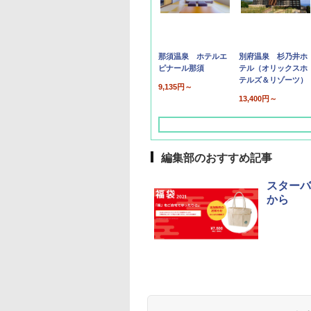
那須温泉 ホテルエ
別府温泉 杉乃井ホ
ピナール那須
テル（オリックスホ
テルズ＆リゾーツ）
9,135円～
13,400円～
編集部のおすすめ記事
スターバ
から
草津温泉 ホテル櫻
品川プリンスホテル
グランドニッコー東
海のサウナ＆スパ
東京ドームホテル
シェラトン・グラン
井
京ベイ 舞浜
オールインクルーシ
デ・トーキョーベ
7,037円～
7,980円～
ブ 島原温泉ホテル
イ・ホテル
14,300円～
6,800円～
南風楼
10,450円～
7,950円～