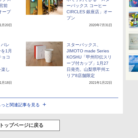
内宮前
ーバックス コーヒー
オープ
CIRCLES 銀座店」オー
プン
11月20日
2020年7月31日
、バレ
スターバックス、
を1月
JIMOTO made Series
チョコ
KOSHU「甲州印伝スリ
ーブ付カップ」1月27
を楽し
日発売。山梨県甲州エ
リア8店舗限定
年1月18日
2021年1月22日
もっと関連記事を見る
トップページに戻る