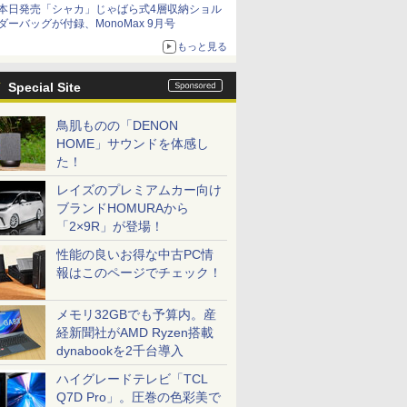
本日発売「シャカ」じゃばら式4層収納ショル
ダーバッグが付録、MonoMax 9月号
もっと見る
Special Site
鳥肌ものの「DENON
HOME」サウンドを体感し
た！
レイズのプレミアムカー向け
ブランドHOMURAから
「2×9R」が登場！
性能の良いお得な中古PC情
報はこのページでチェック！
メモリ32GBでも予算内。産
経新聞社がAMD Ryzen搭載
dynabookを2千台導入
ハイグレードテレビ「TCL
Q7D Pro」。圧巻の色彩美で