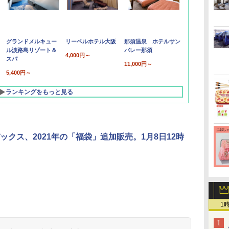
グランドメルキュー
リーベルホテル大阪
那須温泉 ホテルサン
ル淡路島リゾート＆
バレー那須
4,000円～
スパ
11,000円～
5,400円～
ランキングをもっと見る
ックス、2021年の「福袋」追加販売。1月8日12時
北陸 福井 あわら
品川プリンスホテ
舞浜ビューホテル
箱根湯本温泉 ホテ
ホテルトラスティ東
オリエンタルホテル
下呂温泉 水明館
住友不動産ホテル ヴ
東京ベイ舞浜ホテル
1
温泉 清風荘（北陸
ル イーストタワー
ｂｙ ＨＵＬＩＣ
ル おかだ
京ベイサイド
東京ベイ
ィラフォンテーヌグラ
ファーストリゾート
8,250円～
最大級の庭園露天風
（旧：東京ベイ舞浜
ンド東京有明
9,958円～
11,200円～
5,450円～
5,200円～
4,290円～
呂の宿 清風荘）
ホテル）
19,541円～
5,758円～
6,070円～