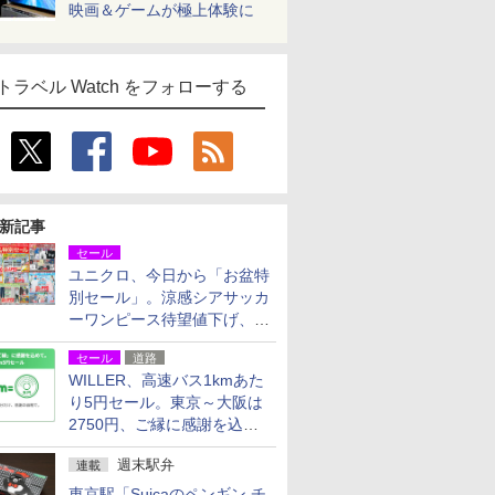
映画＆ゲームが極上体験に
トラベル Watch をフォローする
新記事
セール
ユニクロ、今日から「お盆特
別セール」。涼感シアサッカ
ーワンピース待望値下げ、撥
水ギアショーツは1990円に
セール
道路
WILLER、高速バス1kmあた
り5円セール。東京～大阪は
2750円、ご縁に感謝を込め
た20周年記念キャンペーン
週末駅弁
連載
東京駅「Suicaのペンギン チ