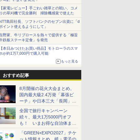
【家電レビュー】手ごわい雑草との戦い、コメ
リの草刈機で完全勝利 掃除機感覚で使えた
NTT島田社長、ソフトバンクのセブン出資に「d
ポイント使えるようにして」
吉野家、牛リブロースを熱々で提供する「極旨
牛鉄板ステーキ定食」を発売
【本日みつけたお買い得品】モトローラのスマ
ホが約1万7,000円で購入可能
もっと見る
おすすめ記事
8月開催の花火大会まとめ。
国内最大級2.4万発「幕張ビ
ーチ」や日本三大「長岡」な
ど大型イベント目白押し！
全国で旅行キャンペーン
続々、最大1万5000円オフ
も！ いまお得な自治体まと
め
「GREEN×EXPO2027」チケ
ット情報まとめ。紙・電子の