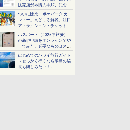
販売店舗や購入手順、記念チ
ケットも解説
ついに開業「ポケパーク カ
ントー」見どころ解説。注目
アトラクション・チケット手
配・来場前に必要な準備は？
パスポート（2025年旅券）
の新規申請をオンラインでや
ってみた。必要なものはスマ
ホとマイナカードのみ
はじめてのハワイ旅行ガイド
～せっかく行くなら隣島の秘
境も楽しみたい！～