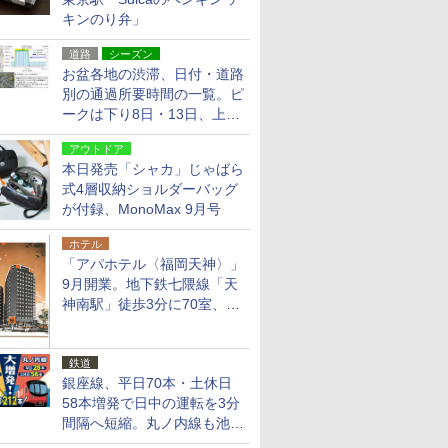
キンのり弁」
道路
シーズン
お盆各地の渋滞、日付・道路
別の通過所要時間の一覧。ピ
ークは下り8日・13日、上り
14日・15日
アウトドア
本日発売「シャカ」じゃばら
式4層収納ショルダーバッグ
が付録、MonoMax 9月号
ホテル
「アパホテル〈福岡天神〉」
9月開業。地下鉄七隈線「天
神南駅」徒歩3分に70室、エ
リア初の直営店
鉄道
銀座線、平日70本・土休日
58本増発で日中の運転を3分
間隔へ短縮。丸ノ内線も池袋
～中野坂上を4分間隔に