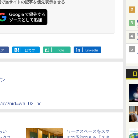
 検索で当サイトの記事を優先表示させる
ェア
はてブ
note
LinkedIn
パン
ou/ic/?nid=wh_02_pc
らい
ワークスペースをスマ
ックス
ホで予約できる「スタ