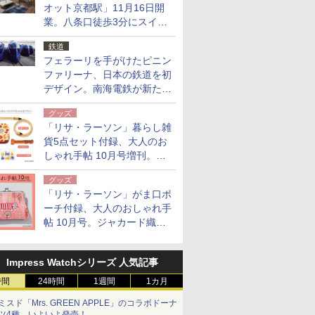
オット京都駅」11月16日開
業。八条口徒歩3分にスイー
ト含む全270室、ダイニング
鉄道
も併設
フェラーリを手がけたピニン
ファリーナ、日本の鉄道を初
デザイン。南海電鉄が新たな
「空港特急」をなにわ筋線へ
グッズ
導入
「リサ・ラーソン」暮らし雑
貨5点セット付録、大人のお
しゃれ手帖 10月号増刊。
USBケーブルや缶ケースなど
グッズ
「リサ・ラーソン」がま口ポ
ーチ付録、大人のおしゃれ手
帖 10月号。ジャカード織の
北欧猫デザイン
Impress Watchシリーズ 人気記事
時間
24時間
1週間
1カ月
ミスド「Mrs. GREEN APPLE」のコラボドーナ
ツ4種、いよいよ発売！