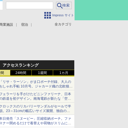
Impress サイト
全カテゴリ
商業施設
宿泊
アクセスランキング
時間
24時間
1週間
1カ月
「リサ・ラーソン」がま口ポーチ付録、大人の
おしゃれ手帖 10月号。ジャカード織の北欧猫デ
ザイン
フェラーリを手がけたピニンファリーナ、日本
の鉄道を初デザイン。南海電鉄が新たな「空港
特急」をなにわ筋線へ導入
クロックスのリカバリーサンダルがセールで半
額。23～31cmの幅広いサイズ展開、独自のク
ッション素材を採用
本日発売「スヌーピー」圧縮収納ポーチ。ファ
スナー閉めるだけで着替えや荷物がスリムにま
とまる