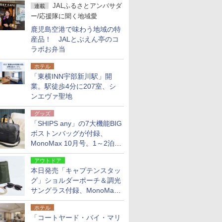
JALふるさとアンバサダ
連載
ー/応援隊に聞く地域愛
鹿児島空港で味わう地域の特
産品！ JALとぶえん亭のコ
ラボお弁当
ホテル
「東横INN宇部新川駅」開
業。駅徒歩4分に207室、シ
ンエヴァ聖地
グッズ
「SHIPS any」の7大機能BIG
ボストンバッグが付録、
MonoMax 10月号。1～2泊の
荷物、キャリーオンも可能
アウトドア
本日発売「キャプテンスタッ
グ」ショルダーポーチ＆調光
サングラス付録、MonoMax
9月号増刊
ホテル
「コートヤード・バイ・マリ