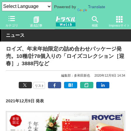
Powered by
Translate
トラベル Watch
地域
国内旅行
北海道
カテゴリ
過去記事
検索
Impressサイト
ニュース
ロイズ、年末年始限定の詰め合わせパッケージ発
売。10種/計78個入りの「ロイズコレクション［迎
春］」3888円など
編集部：多和田新也
2020年12月9日 14:34
リスト
2021年12月9日 発表