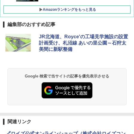
Amazonランキングをもっと見る
編集部のおすすめ記事
D40 地球の歩き方 チェンマイ タイ北部の魅
[キャンパーズコレクション 山善] ポップアッ
GRANDOOR ステンレス保冷剤 2個セット 2
JR北海道、Royce'の工場見学施設の設置
力的な町 2026～2027 地球の歩き方D アジア
プテント 傘みたいに広げて畳める パッとサ
026リニューアル 急速冷凍 空間倍増 衛生的
計画受け、札沼線 あいの里公園～石狩太
ッとサンシェード キューブ フルクローズ メ
コンパクト 保冷力長持ち
美間に新駅整備
ッシュ 簡単設置 ワンタッチテント キャンプ
￥2,079
&ハイキング カーキ PATC-150(KH)
￥2,980
￥6,830
地球の歩き方 スター・ウォーズ
BUNDOK(バンドック)ソロ ドーム 1 EX BDK
Google 検索で当サイトの記事を優先表示させる
-08EX カーキ ソロキャンプ ポリエステル フ
PYKES PEAK (パイクスピーク) 着替えテン
レーム ドーム型 テント
￥2,695
ト プライバシー テント 【中が透けない】 1
人用 折りたたみ 防災グッズ 災害用トイレ ビ
￥14,800
ーチ ピクニック ポップアップテント 携帯 簡
易 トイレテント (ブラック)
僕が見た未来【完全版】
DEWEL パラソル 大型 ビーチ アウトドアパ
￥4,980
ラソル ガーデン サイトシート付 折りたたみ
￥0
防水 UVカット 4段階高さ調整 軽量 収納袋付
関連リンク
き
ENDLESS BASE 《めざましテレビで紹介》
🔗ロイズ公式オンラインショップ（株式会社ロイズコン