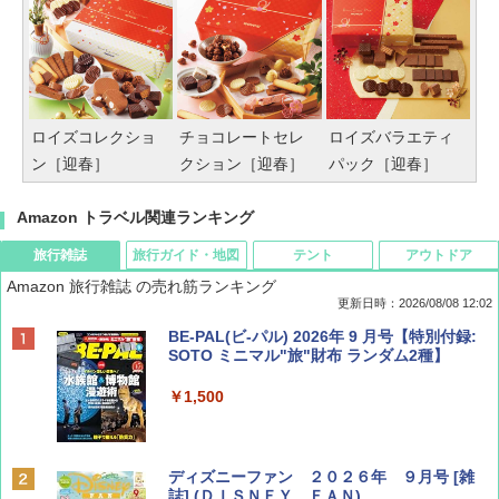
ロイズコレクショ
チョコレートセレ
ロイズバラエティ
ン［迎春］
クション［迎春］
パック［迎春］
Amazon トラベル関連ランキング
旅行雑誌
旅行ガイド・地図
テント
アウトドア
Amazon 旅行雑誌 の売れ筋ランキング
更新日時：2026/08/08 12:02
BE-PAL(ビ-パル) 2026年 9 月号【特別付録:
SOTO ミニマル"旅"財布 ランダム2種】
￥1,500
ディズニーファン ２０２６年 ９月号 [雑
誌] (ＤＩＳＮＥＹ ＦＡＮ)