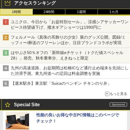
アクセスランキング
1時間
24時間
1週間
1カ月
ユニクロ、今日から「お盆特別セール」。涼感シアサッカーワン
ピース待望値下げ、撥水ギアショーツは1990円に
フェルメール《真珠の耳飾りの少女》展のグッズ公開。図録/ミ
ッフィー/葬送のフリーレンほか、注目ブランドコラボが実現
はやぶさ50％オフの「新幹線eチケット（トクだ値スペシャル
28）」発売。秋冬乗車分、えきねっと限定
九州の高速道路、お盆期間は松橋ICなど通行止め端末を先頭にし
た渋滞予測。東九州道への迂回は料金調整を実施
【週末駅弁】東京駅「Suicaのペンギン チキンのり弁」
もっと見る
Special Site
性能の良いお得な中古PC情報はこのページで
チェック！