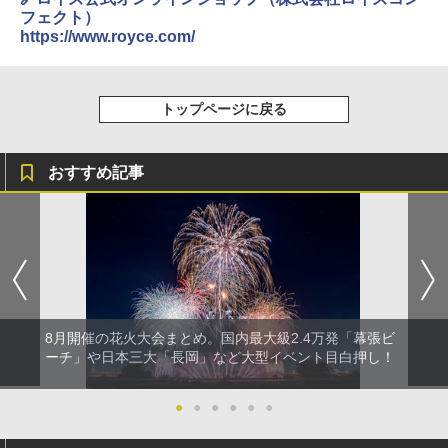
テント ワンタッチ RENEW 幅200 2-3人用 43
￥6,459
フェクト）
500002(88859)
https://www.royce.com/
A09 地球の歩き方 イタリア 2026～2027 地
球の歩き方A ヨーロッパ
￥5,999
ポインターライト 強力 小型 緑色/赤色/青紫色
USB充電式 高精度 超長距離照射 長時間使用
￥2,479
可能 安全ロック付き 高安全性 金属製耐久 コ
トップページに戻る
[キャンパーズコレクション 山善] 傘みたいに
ンパクト多機能設計 持ち運び便利 アウトド
広げるだけ パッとサッとテント ブラックコ
ア/オフィス/教育現場/展示会用 緑
ーティング フルクローズ メッシュ 3-4人用
簡単設置 ポップアップテント エクルベージ
A26 地球の歩き方 チェコ ポーランド スロヴ
おすすめ記事
￥1,180
ュ(BC仕様) PATC-150B(EB)
ァキア 2026～2027 地球の歩き方A ヨーロッ
パ
￥9,990
熊撃退スプレー 熊よけスプレー 熊スプレー
￥2,277
【日本企業販売】超強力クマ対策スプレー 30
0ml（連続噴射30秒）110ml（連続噴射15
[キャンパーズコレクション 山善] 傘みたいに
秒）射程5～10m 安全ロック搭載 携帯収納袋
広げるだけ パッとサッとテント キューブワ
付き ヒグマ・イノシシ対策 自治体・教育機
イド ブラックコーティング フルクローズ メ
関の購入実績 登山・キャンプ・アウトドア・
ッシュ 4人用 簡単設置 ポップアップテント P
防災用品 長期保存可能 緊急時用 日本国内発
8月開催の花火大会まとめ。国内最大級2.4万発「幕張ビ
ATCW-150B エクルベージュ
送
ーチ」や日本三大「長岡」など大型イベント目白押し！
￥-
￥3,680
●
●
●
●
●
●