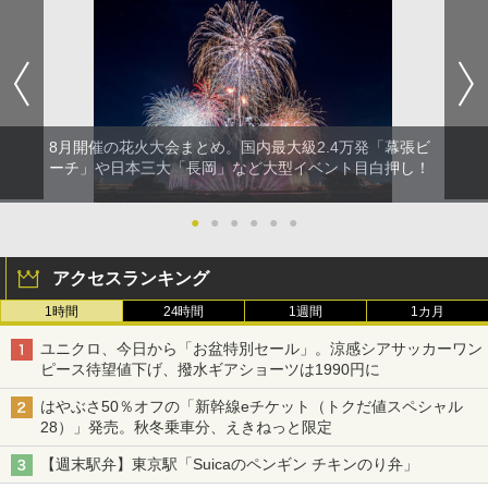
8月開催の花火大会まとめ。国内最大級2.4万発「幕張ビ
ーチ」や日本三大「長岡」など大型イベント目白押し！
●
●
●
●
●
●
アクセスランキング
1時間
24時間
1週間
1カ月
ユニクロ、今日から「お盆特別セール」。涼感シアサッカーワン
ピース待望値下げ、撥水ギアショーツは1990円に
はやぶさ50％オフの「新幹線eチケット（トクだ値スペシャル
28）」発売。秋冬乗車分、えきねっと限定
【週末駅弁】東京駅「Suicaのペンギン チキンのり弁」