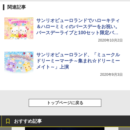
熊撃退スプレー 熊よけスプレー 熊スプレー
【日本企業販売】超強力クマ対策スプレー 30
関連記事
￥2,479
0ml（連続噴射30秒）110ml（連続噴射15
[キャンパーズコレクション 山善] 傘みたいに
秒）射程5～10m 安全ロック搭載 携帯収納袋
サンリオピューロランドでハローキティ
広げるだけ パッとサッとテント ブラックコ
付き ヒグマ・イノシシ対策 自治体・教育機
ーティング フルクローズ メッシュ 3-4人用
関の購入実績 登山・キャンプ・アウトドア・
＆ハローミミィのバースデーをお祝い。
簡単設置 ポップアップテント エクルベージ
防災用品 長期保存可能 緊急時用 日本国内発
A26 地球の歩き方 チェコ ポーランド スロヴ
バースデーライブと100セット限定バー
ュ(BC仕様) PATC-150B(EB)
送
ァキア 2026～2027 地球の歩き方A ヨーロッ
スデードルの抽選販売
2020年10月2日
パ
￥9,990
￥3,680
￥2,277
サンリオピューロランド、「ミュークル
ドリーミーマーチ～集まれ☆ドリーミー
[キャンパーズコレクション 山善] 傘みたいに
着替えテント トイレテント 透けない【換気
メイト～」上演
広げるだけ パッとサッとテント キューブワ
通気窓付き】収納袋付き UVカット 防水 防災
イド ブラックコーティング フルクローズ メ
コンパクト iimono117 (ブルー)
2020年9月3日
ッシュ 4人用 簡単設置 ポップアップテント P
ATCW-150B エクルベージュ
￥3,080
￥-
トップページに戻る
おすすめ記事