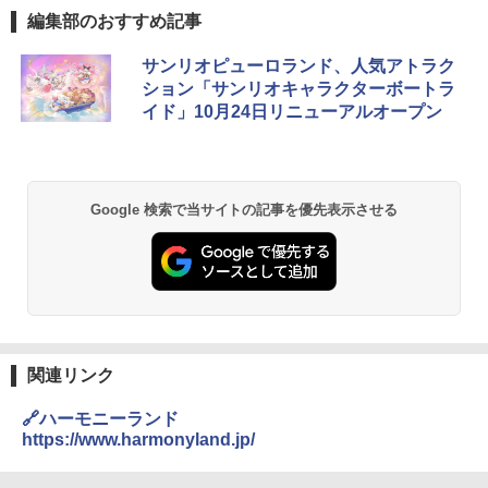
編集部のおすすめ記事
D40 地球の歩き方 チェンマイ タイ北部の魅
[キャンパーズコレクション 山善] ポップアッ
GRANDOOR ステンレス保冷剤 2個セット 2
サンリオピューロランド、人気アトラク
力的な町 2026～2027 地球の歩き方D アジア
プテント 傘みたいに広げて畳める パッとサ
026リニューアル 急速冷凍 空間倍増 衛生的
ション「サンリオキャラクターボートラ
ッとサンシェード キューブ フルクローズ メ
コンパクト 保冷力長持ち
イド」10月24日リニューアルオープン
ッシュ 簡単設置 ワンタッチテント キャンプ
￥2,079
&ハイキング カーキ PATC-150(KH)
￥2,980
￥6,830
地球の歩き方 スター・ウォーズ
BUNDOK(バンドック)ソロ ドーム 1 EX BDK
Google 検索で当サイトの記事を優先表示させる
-08EX カーキ ソロキャンプ ポリエステル フ
PYKES PEAK (パイクスピーク) 着替えテン
レーム ドーム型 テント
￥2,695
ト プライバシー テント 【中が透けない】 1
人用 折りたたみ 防災グッズ 災害用トイレ ビ
￥14,800
ーチ ピクニック ポップアップテント 携帯 簡
易 トイレテント (ブラック)
僕が見た未来【完全版】
DEWEL パラソル 大型 ビーチ アウトドアパ
￥4,980
ラソル ガーデン サイトシート付 折りたたみ
￥0
防水 UVカット 4段階高さ調整 軽量 収納袋付
関連リンク
き
ENDLESS BASE 《めざましテレビで紹介》
🔗ハーモニーランド
テント ワンタッチ RENEW 幅200 2-3人用 43
￥6,459
https://www.harmonyland.jp/
500002(88859)
A09 地球の歩き方 イタリア 2026～2027 地
球の歩き方A ヨーロッパ
￥5,999