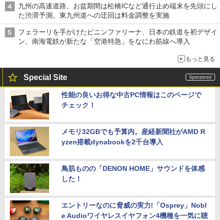
九州の高速道路、お盆期間は松橋ICなど通行止め端末を先頭にし
た渋滞予測。東九州道への迂回は料金調整を実施
フェラーリを手がけたピニンファリーナ、日本の鉄道を初デザイ
ン。南海電鉄が新たな「空港特急」をなにわ筋線へ導入
もっと見る
Special Site
性能の良いお得な中古PC情報はこのページで
チェック！
メモリ32GBでも予算内。産経新聞社がAMD R
yzen搭載dynabookを2千台導入
鳥肌ものの「DENON HOME」サウンドを体感
した！
エントリーなのに脅威の実力!「Osprey」Nobl
e Audioワイヤレスイヤフォン4機種を一気に聴