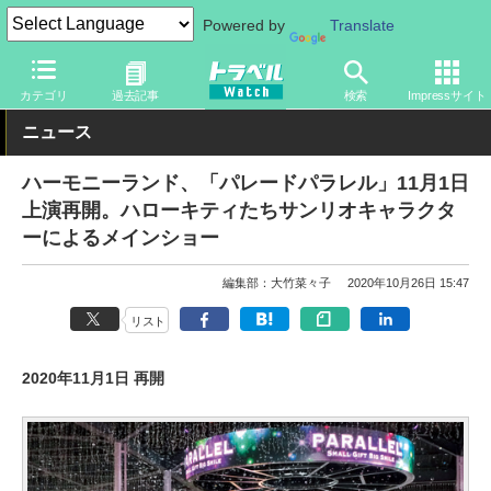
Powered by
Translate
トラベル Watch
地域
国内旅行
九州
カテゴリ
過去記事
検索
Impressサイト
ニュース
ハーモニーランド、「パレードパラレル」11月1日
上演再開。ハローキティたちサンリオキャラクタ
ーによるメインショー
編集部：大竹菜々子
2020年10月26日 15:47
リスト
2020年11月1日 再開