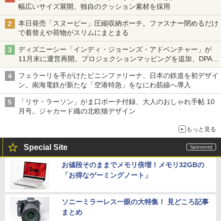
幅広いサイズ展開、独自のクッション素材を採用
本日発売「スヌーピー」圧縮収納ポーチ。ファスナー閉めるだけ
で着替えや荷物がスリムにまとまる
ディズニーシー「インディ・ジョーンズ・アドベンチャー」が
11月末に運営再開。プロジェクションマッピングを追加、DPA
は1500円
フェラーリを手がけたピニンファリーナ、日本の鉄道を初デザイ
ン。南海電鉄が新たな「空港特急」をなにわ筋線へ導入
「リサ・ラーソン」がま口ポーチ付録、大人のおしゃれ手帖 10
月号。ジャカード織の北欧猫デザイン
もっと見る
Special Site
お値段そのままでメモリ倍増！メモリ32GBの
「お得なゲーミングノート」
ソニーミラーレス一眼の大特集！ 見どころ記事
まとめ