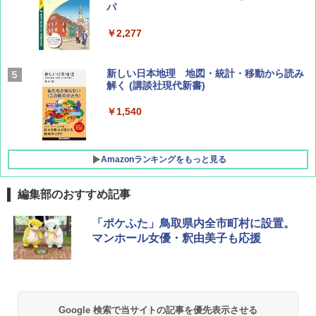
パ
￥1,540
￥2,277
AIRLINE（エアライン）2026年9月号【特
新しい日本地理 地図・統計・移動から読み
集】ボーイング110周年を祝して！
解く (講談社現代新書)
￥1,760
￥1,540
Amazonランキングをもっと見る
編集部のおすすめ記事
[キャンパーズコレクション 山善] ポップアッ
BUNDOK(バンドック)ソロ ドーム 1 EX BDK
「ポケふた」鳥取県内全市町村に設置。
プテント 傘みたいに広げて畳める パッとサ
-08EX カーキ ソロキャンプ ポリエステル フ
マンホール女優・釈由美子も応援
ッとサンシェード キューブ フルクローズ メ
レーム テント
ッシュ 簡単設置 ワンタッチテント キャンプ
&ハイキング カーキ PATC-150(KH)
￥14,800
￥6,831
GRANDOOR ステンレス保冷剤 2個セット 2
Google 検索で当サイトの記事を優先表示させる