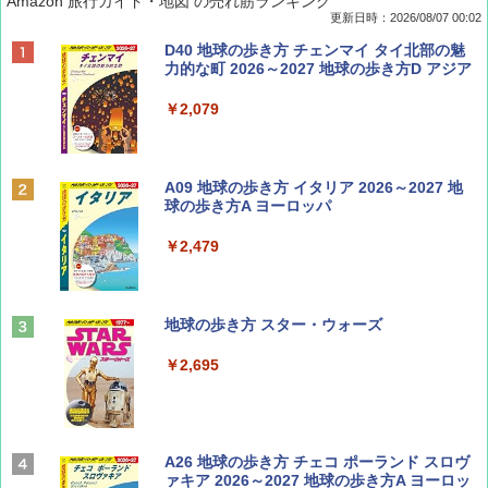
Amazon 旅行ガイド・地図 の売れ筋ランキング
更新日時：2026/08/07 00:02
ディズニーファン ２０２６年 ９月号 [雑
D40 地球の歩き方 チェンマイ タイ北部の魅
誌] (ＤＩＳＮＥＹ ＦＡＮ)
力的な町 2026～2027 地球の歩き方D アジア
￥713
￥2,079
BE-PAL(ビ-パル) 2026年 9 月号【特別付録:
A09 地球の歩き方 イタリア 2026～2027 地
SOTO ミニマル"旅"財布 ランダム2種】
球の歩き方A ヨーロッパ
￥1,500
￥2,479
山と溪谷 2026年8月号「南アルプス大全」
地球の歩き方 スター・ウォーズ
￥1,540
￥2,695
Coyote No.89 特集 星野道夫 夢見る旅
A26 地球の歩き方 チェコ ポーランド スロヴ
ァキア 2026～2027 地球の歩き方A ヨーロッ