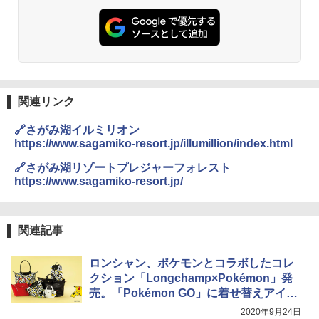
026リニューアル 急速冷凍 空間倍増 衛生的
PYKES PEAK (パイクスピーク) 着替えテン
コンパクト 保冷力長持ち
ト プライバシー テント 【中が透けない】 1
人用 折りたたみ 防災グッズ 災害用トイレ ビ
￥2,980
ーチ ピクニック ポップアップテント 携帯 簡
易 トイレテント (ブラック)
DEWEL パラソル 大型 ビーチ アウトドアパ
￥4,980
ラソル ガーデン サイトシート付 折りたたみ
関連リンク
防水 UVカット 4段階高さ調整 軽量 収納袋付
き
🔗さがみ湖イルミリオン
ENDLESS BASE 《めざましテレビで紹介》
テント ワンタッチ RENEW 幅200 2-3人用 43
https://www.sagamiko-resort.jp/illumillion/index.html
￥6,999
500002(88859)
🔗さがみ湖リゾートプレジャーフォレスト
https://www.sagamiko-resort.jp/
￥5,999
熊撃退スプレー 熊よけスプレー 熊スプレー
【日本企業販売】超強力クマ対策スプレー 30
0ml（連続噴射30秒）110ml（連続噴射15
[キャンパーズコレクション 山善] 傘みたいに
秒）射程5～10m 安全ロック搭載 携帯収納袋
関連記事
広げるだけ パッとサッとテント ブラックコ
付き ヒグマ・イノシシ対策 自治体・教育機
ーティング フルクローズ メッシュ 3-4人用
関の購入実績 登山・キャンプ・アウトドア・
簡単設置 ポップアップテント エクルベージ
防災用品 長期保存可能 緊急時用 日本国内発
ロンシャン、ポケモンとコラボしたコレ
ュ(BC仕様) PATC-150B(EB)
送
クション「Longchamp×Pokémon」発
売。「Pokémon GO」に着せ替えアイテ
￥9,990
￥3,680
ム登場
2020年9月24日