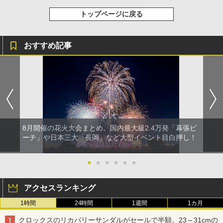
トップページに戻る
おすすめ記事
8月開催の花火大会まとめ。国内最大級2.4万発「幕張ビ
ーチ」や日本三大「長岡」など大型イベント目白押し！
●
●
●
●
●
●
アクセスランキング
1時間
24時間
1週間
1カ月
クロックスのリカバリーサンダルがセールで半額。23～31cmの