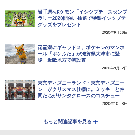
[キャンパーズコレクション 山善] 傘みたいに
着替えテント トイレテント 透けない【換気
岩手県×ポケモン「イシツブテ」スタンプ
広げるだけ パッとサッとテント キューブワ
通気窓付き】収納袋付き UVカット 防水 防災
イドプラス ブラックコーティング フルクロ
コンパクト iimono117 (ブルー)
ラリー2020開催。抽選で特製イシツブテ
ーズ メッシュ 5人用 簡単設置 ポップアップ
グッズをプレゼント
テント PATCW-200B エクルベージュ
￥3,080
2020年9月16日
￥15,990
琵琶湖にギャラドス。ポケモンのマンホ
ール「ポケふた」が滋賀県大津市に登
場。近畿地方で初設置
2020年9月12日
東京ディズニーランド・東京ディズニー
シーがクリスマス仕様に。ミッキーと仲
間たちがサンタクロースのコスチューム
で登場するパレードも
2020年10月8日
もっと関連記事を見る