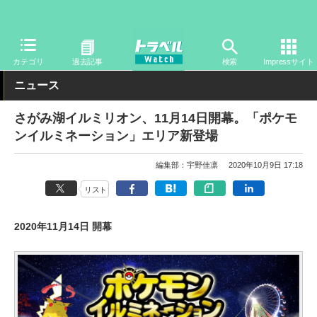
トラベル Watch
地域
国内旅行
関東
カテゴリ
過去記事
検索
Impressサイト
ニュース
さがみ湖イルミリオン、11月14日開幕。「ポケモ
ンイルミネーション」エリア新登場
編集部：宇野佳凛
2020年10月9日 17:18
リスト
2020年11月14日 開幕