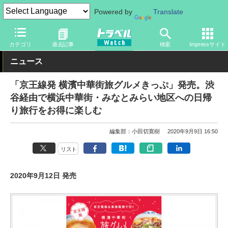
Powered by
Translate
トラベル Watch
旅の方法
鉄旅
電車
カテゴリ
過去記事
検索
Impressサイト
ニュース
「京王線発 横濱中華街旅グルメきっぷ」発売。渋
谷経由で横浜中華街・みなとみらい地区への日帰
り旅行をお得に楽しむ
編集部：小田切寛樹
2020年9月9日 16:50
リスト
2020年9月12日 発売