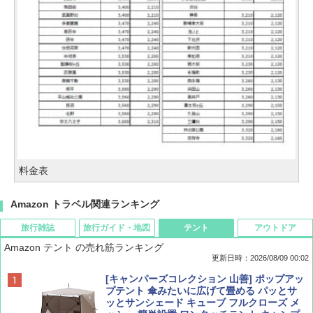
料金表
Amazon トラベル関連ランキング
旅行雑誌
旅行ガイド・地図
テント
アウトドア
Amazon テント の売れ筋ランキング
更新日時：2026/08/09 00:02
BE-PAL(ビ-パル) 2026年 9 月号【特別付録:
D40 地球の歩き方 チェンマイ タイ北部の魅
[キャンパーズコレクション 山善] ポップアッ
SOTO ミニマル"旅"財布 ランダム2種】
力的な町 2026～2027 地球の歩き方D アジア
プテント 傘みたいに広げて畳める パッとサ
ッとサンシェード キューブ フルクローズ メ