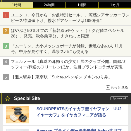
1時間
24時間
1週間
1カ月
ユニクロ、今日から「お盆特別セール」。涼感シアサッカーワン
ピース待望値下げ、撥水ギアショーツは1990円に
はやぶさ50％オフの「新幹線eチケット（トクだ値スペシャル
28）」発売。秋冬乗車分、えきねっと限定
「ムーミン」大小メッシュポーチが付録、素敵なあの人 11月
号。中身が見やすく、温泉スパにも使える
フェルメール《真珠の耳飾りの少女》展のグッズ公開。図録/ミ
ッフィー/葬送のフリーレンほか、注目ブランドコラボが実現
【週末駅弁】東京駅「Suicaのペンギン チキンのり弁」
もっと見る
Special Site
SOUNDPEATSのイヤカフ型イヤフォン「UU2
イヤーカフ」をイヤカフマニアが語る
Amazon プライムデー過去最安! Anker注目プ