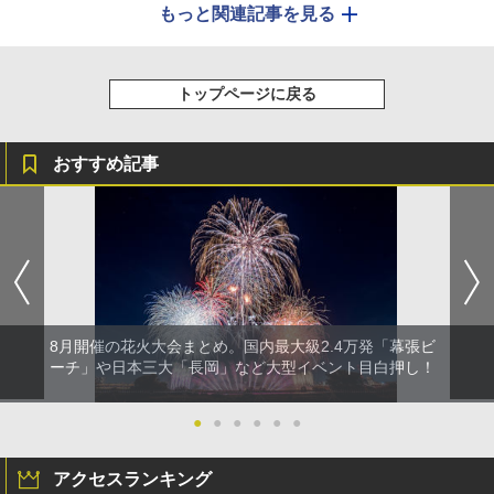
もっと関連記事を見る
トップページに戻る
おすすめ記事
8月開催の花火大会まとめ。国内最大級2.4万発「幕張ビ
ーチ」や日本三大「長岡」など大型イベント目白押し！
●
●
●
●
●
●
アクセスランキング