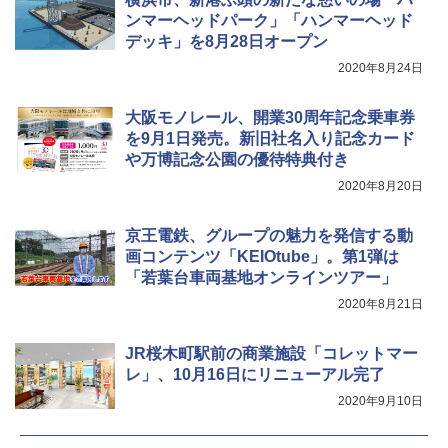
ア/オフィス/教育現場/展示会用 緑
ンマーヘッドパーク」「ハンマーヘッド
デッキ」を8月28日オープン
￥1,180
2020年8月24日
電動エアーポンプ SUP用 20PSI 電動ポンプ
大阪モノレール、開業30周年記念乗車券
ゴムボート 空気入れ 空気抜き 自動停止 過熱
を9月1日発売。新旧社名入り記念カード
保護 日光可読lcd 7種類ノズル付き
や万博記念公園の優待特典付き
￥7,884
2020年8月20日
京王電鉄、グループの魅力を発信する動
画コンテンツ「KEIOtube」。第1弾は
「若葉台車両基地オンラインツアー」
2020年8月21日
JR桜木町駅前の商業施設「コレットマー
レ」、10月16日にリニューアル完了
2020年9月10日