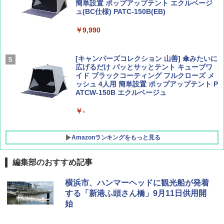
簡単設置 ポップアップテント エクルベージ
AIRLINE（エアライン）2026年9月号【特
新しい日本地理 地図・統計・移動から読み
ュ(BC仕様) PATC-150B(EB)
集】ボーイング110周年を祝して！
解く (講談社現代新書)
￥9,990
￥1,760
￥1,540
[キャンパーズコレクション 山善] 傘みたいに
広げるだけ パッとサッとテント キューブワ
イド ブラックコーティング フルクローズ メ
ッシュ 4人用 簡単設置 ポップアップテント P
ATCW-150B エクルベージュ
￥-
Amazonランキングをもっと見る
編集部のおすすめ記事
DEWEL パラソル 大型 ビーチ アウトドアパ
横浜市、ハンマーヘッドに観光船が発着
ラソル ガーデン サイトシート付 折りたたみ
する「新港ふ頭さん橋」9月11日供用開
防水 UVカット 4段階高さ調整 軽量 収納袋付
始
き
￥6,459