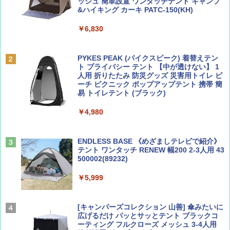
ッシュ 簡単設置 ワンタッチテント キャンプ
￥1,500
￥2,079
&ハイキング カーキ PATC-150(KH)
￥6,830
ディズニーファン ２０２６年 ９月号 [雑
地球の歩き方 スター・ウォーズ
誌] (ＤＩＳＮＥＹ ＦＡＮ)
PYKES PEAK (パイクスピーク) 着替えテン
￥2,695
ト プライバシー テント 【中が透けない】 1
￥713
人用 折りたたみ 防災グッズ 災害用トイレ ビ
ーチ ピクニック ポップアップテント 携帯 簡
易 トイレテント (ブラック)
山と溪谷 2026年8月号「南アルプス大全」
A09 地球の歩き方 イタリア 2026～2027 地
￥4,980
球の歩き方A ヨーロッパ
￥1,540
￥2,479
ENDLESS BASE 《めざましテレビで紹介》
テント ワンタッチ RENEW 幅200 2-3人用 43
500002(89232)
Coyote No.89 特集 星野道夫 夢見る旅
A26 地球の歩き方 チェコ ポーランド スロヴ
ァキア 2026～2027 地球の歩き方A ヨーロッ
￥5,999
パ
￥1,540
￥2,277
[キャンパーズコレクション 山善] 傘みたいに
広げるだけ パッとサッとテント ブラックコ
ーティング フルクローズ メッシュ 3-4人用