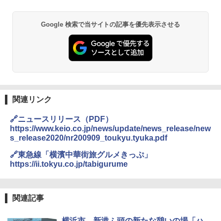
Google 検索で当サイトの記事を優先表示させる
熊撃退スプレー 熊よけスプレー 熊スプレー
【日本企業販売】超強力クマ対策スプレー 30
0ml（連続噴射30秒）110ml（連続噴射15
秒）射程5～10m 安全ロック搭載 携帯収納袋
付き ヒグマ・イノシシ対策 自治体・教育機
関の購入実績 登山・キャンプ・アウトドア・
防災用品 長期保存可能 緊急時用 日本国内発
送
関連リンク
￥3,680
🔗ニュースリリース（PDF）
https://www.keio.co.jp/news/update/news_release/new
GRANDOOR ステンレス保冷剤 2個セット 2
s_release2020/nr200909_toukyu.tyuka.pdf
026リニューアル 急速冷凍 空間倍増 衛生的
コンパクト 保冷力長持ち
🔗東急線「横濱中華街旅グルメきっぷ」
https://ii.tokyu.co.jp/tabigurume
￥2,980
ポインターライト 強力 小型 緑色/赤色/青紫色
関連記事
USB充電式 高精度 超長距離照射 長時間使用
可能 安全ロック付き 高安全性 金属製耐久 コ
ンパクト多機能設計 持ち運び便利 アウトド
横浜市、新港ふ頭の新たな憩いの場「ハ