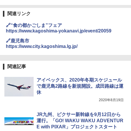
熊撃退スプレー 熊よけスプレー 熊スプレー
関連リンク
【日本企業販売】超強力クマ対策スプレー 30
0ml（連続噴射30秒）110ml（連続噴射15
🔗“食の都かごしま”フェア
秒）射程5～10m 安全ロック搭載 携帯収納袋
付き ヒグマ・イノシシ対策 自治体・教育機
https://www.kagoshima-yokanavi.jp/event/20059
関の購入実績 登山・キャンプ・アウトドア・
防災用品 長期保存可能 緊急時用 日本国内発
🔗鹿児島市
送
https://www.city.kagoshima.lg.jp/
￥3,680
関連記事
BUNDOK(バンドック)ソロ ドーム 1 EX BDK
-08EX カーキ ソロキャンプ ポリエステル フ
アイベックス、2020年冬期スケジュール
レーム ドーム型 テント
で鹿児島2路線を新規開設。成田路線は運
休
￥14,800
2020年8月19日
着替えテント トイレテント 透けない【換気
JR九州、ピクサー新幹線を9月12日から
通気窓付き】収納袋付き UVカット 防水 防災
コンパクト iimono117 (ブルー)
運行。「GO! WAKU WAKU ADVENTUR
E with PIXAR」プロジェクトスタート