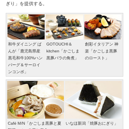
ぎり」を提供する。
和牛ダイニング ぱ
GOTOUCHI＆
創彩イタリアン 神
んが「鹿児島県産
kitchen「かごしま
楽「かごしま黒豚
黒毛和牛100%ハン
黒豚バラの角煮」
のロースト」
バーグ＆サーロイ
ンコンボ」
Café M/N「かごしま黒豚と夏
いなほ新潟「焼豚おにぎり」