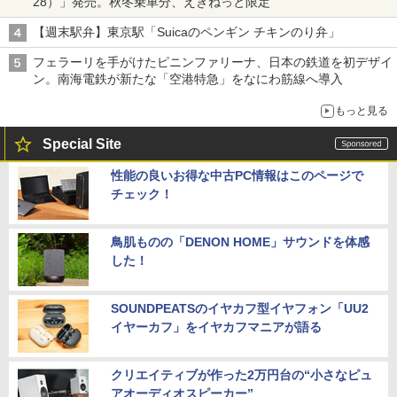
28）」発売。秋冬乗車分、えきねっと限定
【週末駅弁】東京駅「Suicaのペンギン チキンのり弁」
フェラーリを手がけたピニンファリーナ、日本の鉄道を初デザイ
ン。南海電鉄が新たな「空港特急」をなにわ筋線へ導入
もっと見る
Special Site
性能の良いお得な中古PC情報はこのページで
チェック！
鳥肌ものの「DENON HOME」サウンドを体感
した！
SOUNDPEATSのイヤカフ型イヤフォン「UU2
イヤーカフ」をイヤカフマニアが語る
クリエイティブが作った2万円台の“小さなピュ
アオーディオスピーカー”