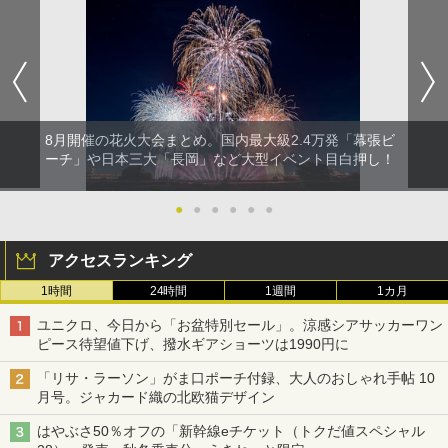
8月開催の花火大会まとめ。国内最大級2.4万発「幕張ビ
ーチ」や日本三大「長岡」など大型イベント目白押し！
●
●
●
●
●
●
アクセスランキング
1時間
24時間
1週間
1カ月
ユニクロ、今日から「お盆特別セール」。涼感シアサッカーワン
ピース待望値下げ、撥水ギアショーツは1990円に
「リサ・ラーソン」がま口ポーチ付録、大人のおしゃれ手帖 10
月号。ジャカード織の北欧猫デザイン
はやぶさ50％オフの「新幹線eチケット（トクだ値スペシャル