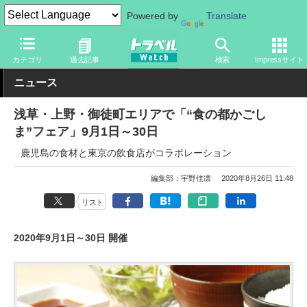
Powered by
Translate
トラベル Watch
地域
国内旅行
九州
カテゴリ
過去記事
検索
Impressサイト
ニュース
浅草・上野・御徒町エリアで「“食の都かごし
ま”フェア」9月1日～30日
鹿児島の食材と東京の飲食店がコラボレーション
編集部：宇野佳凛
2020年8月26日 11:48
リスト
2020年9月1日～30日 開催