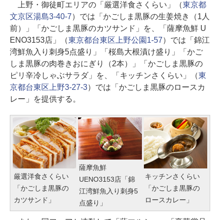
上野・御徒町エリアの「厳選洋食さくらい」（
東京都
文京区湯島3-40-7
）では「かごしま黒豚の生姜焼き（1人
前）」「かごしま黒豚のカツサンド」を、「薩摩魚鮮 U
ENO3153店」（
東京都台東区上野公園1-57
）では「錦江
湾鮮魚入り刺身5点盛り」「桜島大根漬け盛り」「かご
しま黒豚の肉巻きおにぎり（2本）」「かごしま黒豚の
ピリ辛冷しゃぶサラダ」を、「キッチンさくらい」（
東
京都台東区上野3-27-3
）では「かごしま黒豚のロースカ
レー」を提供する。
薩摩魚鮮
厳選洋食さくらい
キッチンさくらい
UENO3153店「錦
「かごしま黒豚の
「かごしま黒豚の
江湾鮮魚入り刺身5
カツサンド」
ロースカレー」
点盛り」