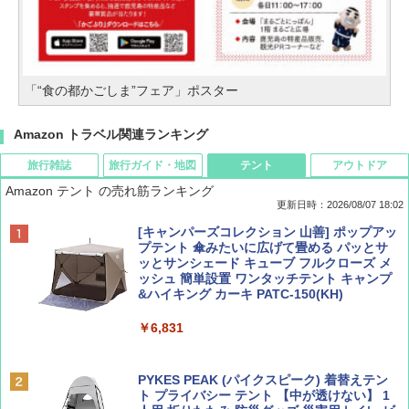
「“食の都かごしま”フェア」ポスター
Amazon トラベル関連ランキング
旅行雑誌
旅行ガイド・地図
テント
アウトドア
Amazon テント の売れ筋ランキング
更新日時：2026/08/07 18:02
ディズニーファン ２０２６年 ９月号 [雑
僕が見た未来【完全版】
[キャンパーズコレクション 山善] ポップアッ
誌] (ＤＩＳＮＥＹ ＦＡＮ)
プテント 傘みたいに広げて畳める パッとサ
ッとサンシェード キューブ フルクローズ メ
￥0
ッシュ 簡単設置 ワンタッチテント キャンプ
￥713
&ハイキング カーキ PATC-150(KH)
￥6,831
BE-PAL(ビ-パル) 2026年 9 月号【特別付録:
D40 地球の歩き方 チェンマイ タイ北部の魅
SOTO ミニマル"旅"財布 ランダム2種】
力的な町 2026～2027 地球の歩き方D アジア
PYKES PEAK (パイクスピーク) 着替えテン
ト プライバシー テント 【中が透けない】 1
￥1,500
￥2,079