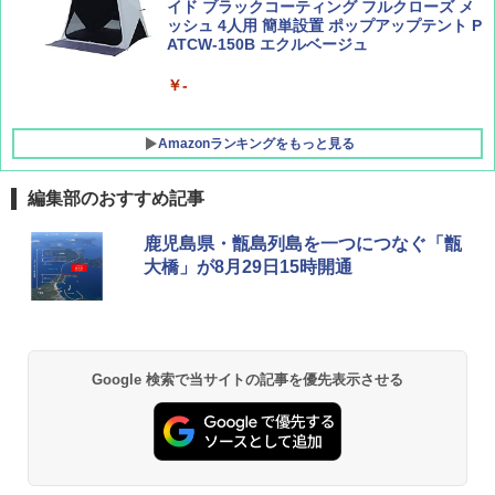
イド ブラックコーティング フルクローズ メ
ッシュ 4人用 簡単設置 ポップアップテント P
ATCW-150B エクルベージュ
￥-
Amazonランキングをもっと見る
編集部のおすすめ記事
DEWEL パラソル 大型 ビーチ アウトドアパ
鹿児島県・甑島列島を一つにつなぐ「甑
ラソル ガーデン サイトシート付 折りたたみ
大橋」が8月29日15時開通
防水 UVカット 4段階高さ調整 軽量 収納袋付
き
￥6,459
Google 検索で当サイトの記事を優先表示させる
GRANDOOR ステンレス保冷剤 2個セット 2
026リニューアル 急速冷凍 空間倍増 衛生的
コンパクト 保冷力長持ち
￥2,980