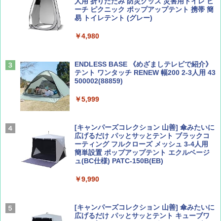
人用 折りたたみ 防災グッズ 災害用トイレ ビ
ーチ ピクニック ポップアップテント 携帯 簡
易 トイレテント (グレー)
山と溪谷 2026年8月号「南アルプス大全」
A09 地球の歩き方 イタリア 2026～2027 地
￥4,980
球の歩き方A ヨーロッパ
￥1,540
￥2,479
ENDLESS BASE 《めざましテレビで紹介》
テント ワンタッチ RENEW 幅200 2-3人用 43
500002(88859)
Coyote No.89 特集 星野道夫 夢見る旅
地球の歩き方 スター・ウォーズ
￥5,999
￥1,540
￥2,695
[キャンパーズコレクション 山善] 傘みたいに
広げるだけ パッとサッとテント ブラックコ
ーティング フルクローズ メッシュ 3-4人用
簡単設置 ポップアップテント エクルベージ
AIRLINE（エアライン）2026年9月号【特
A26 地球の歩き方 チェコ ポーランド スロヴ
ュ(BC仕様) PATC-150B(EB)
集】ボーイング110周年を祝して！
ァキア 2026～2027 地球の歩き方A ヨーロッ
パ
￥9,990
￥1,760
￥2,277
[キャンパーズコレクション 山善] 傘みたいに
広げるだけ パッとサッとテント キューブワ