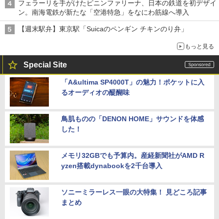
フェラーリを手がけたピニンファリーナ、日本の鉄道を初デザイ
ン。南海電鉄が新たな「空港特急」をなにわ筋線へ導入
【週末駅弁】東京駅「Suicaのペンギン チキンのり弁」
もっと見る
Special Site
「A&ultima SP4000T」の魅力！ポケットに入
るオーディオの醍醐味
鳥肌ものの「DENON HOME」サウンドを体感
した！
メモリ32GBでも予算内。産経新聞社がAMD R
yzen搭載dynabookを2千台導入
ソニーミラーレス一眼の大特集！ 見どころ記事
まとめ