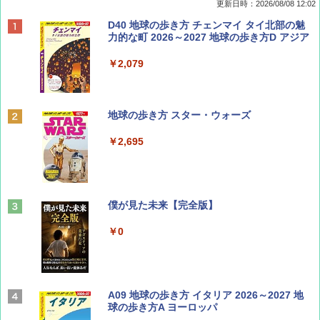
更新日時：2026/08/08 12:02
BE-PAL(ビ-パル) 2026年 9 月号【特別付録:
D40 地球の歩き方 チェンマイ タイ北部の魅
SOTO ミニマル"旅"財布 ランダム2種】
力的な町 2026～2027 地球の歩き方D アジア
￥1,500
￥2,079
ディズニーファン ２０２６年 ９月号 [雑
地球の歩き方 スター・ウォーズ
誌] (ＤＩＳＮＥＹ ＦＡＮ)
￥2,695
￥713
山と溪谷 2026年8月号「南アルプス大全」
僕が見た未来【完全版】
￥1,540
￥0
Coyote No.89 特集 星野道夫 夢見る旅
A09 地球の歩き方 イタリア 2026～2027 地
球の歩き方A ヨーロッパ