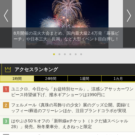
8月開催の花火大会まとめ。国内最大級2.4万発「幕張ビ
ーチ」や日本三大「長岡」など大型イベント目白押し！
●
●
●
●
●
●
アクセスランキング
1時間
24時間
1週間
1カ月
ユニクロ、今日から「お盆特別セール」。涼感シアサッカーワン
ピース待望値下げ、撥水ギアショーツは1990円に
フェルメール《真珠の耳飾りの少女》展のグッズ公開。図録/ミ
ッフィー/葬送のフリーレンほか、注目ブランドコラボが実現
はやぶさ50％オフの「新幹線eチケット（トクだ値スペシャル
28）」発売。秋冬乗車分、えきねっと限定