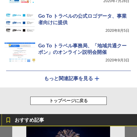
2020年7月28日
[キャンパーズコレクション 山善] 傘みたいに
秒）射程5～10m 安全ロック搭載 携帯収納袋
広げるだけ パッとサッとテント キューブワ
付き ヒグマ・イノシシ対策 自治体・教育機
イド ブラックコーティング フルクローズ メ
関の購入実績 登山・キャンプ・アウトドア・
Go To トラベルの公式ロゴデータ、事業
ッシュ 4人用 簡単設置 ポップアップテント P
防災用品 長期保存可能 緊急時用 日本国内発
者向けに提供
ATCW-150B エクルベージュ
送
2020年8月5日
￥-
￥3,680
Go To トラベル事務局、「地域共通クー
ポン」のオンライン説明会開催
2020年9月3日
もっと関連記事を見る
トップページに戻る
おすすめ記事