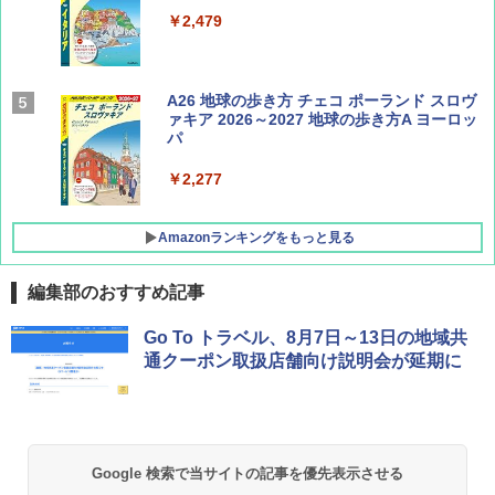
￥1,540
￥2,479
AIRLINE（エアライン）2026年9月号【特
A26 地球の歩き方 チェコ ポーランド スロヴ
集】ボーイング110周年を祝して！
ァキア 2026～2027 地球の歩き方A ヨーロッ
パ
￥1,760
￥2,277
Amazonランキングをもっと見る
編集部のおすすめ記事
[キャンパーズコレクション 山善] ポップアッ
GRANDOOR ステンレス保冷剤 2個セット 2
Go To トラベル、8月7日～13日の地域共
プテント 傘みたいに広げて畳める パッとサ
026リニューアル 急速冷凍 空間倍増 衛生的
通クーポン取扱店舗向け説明会が延期に
ッとサンシェード キューブ フルクローズ メ
コンパクト 保冷力長持ち
ッシュ 簡単設置 ワンタッチテント キャンプ
&ハイキング カーキ PATC-150(KH)
￥2,980
￥6,830
BUNDOK(バンドック)ソロ ドーム 1 EX BDK
Google 検索で当サイトの記事を優先表示させる
-08EX カーキ ソロキャンプ ポリエステル フ