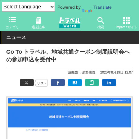
Powered by
Translate
トラベル Watch
企業・政府・官庁
政府・官庁
観光庁
カテゴリ
過去記事
検索
Impressサイト
ニュース
Go To トラベル、地域共通クーポン制度説明会へ
の参加申込を受付中
編集部：湯野康隆
2020年8月19日 12:07
リスト