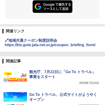
PYKES PEAK (パイクスピーク) 着替えテン
レーム ドーム型 テント
ト プライバシー テント 【中が透けない】 1
人用 折りたたみ 防災グッズ 災害用トイレ ビ
￥14,800
ーチ ピクニック ポップアップテント 携帯 簡
易 トイレテント (ブラック)
DEWEL パラソル 大型 ビーチ アウトドアパ
￥4,980
ラソル ガーデン サイトシート付 折りたたみ
関連リンク
防水 UVカット 4段階高さ調整 軽量 収納袋付
き
🔗地域共通クーポン制度説明会
ENDLESS BASE 《めざましテレビで紹介》
テント ワンタッチ RENEW 幅200 2-3人用 43
https://biz.goto.jata-net.or.jp/coupon_briefing_form/
￥6,459
500002(88859)
￥5,999
ポインターライト 強力 小型 緑色/赤色/青紫色
関連記事
USB充電式 高精度 超長距離照射 長時間使用
可能 安全ロック付き 高安全性 金属製耐久 コ
[キャンパーズコレクション 山善] 傘みたいに
ンパクト多機能設計 持ち運び便利 アウトド
観光庁、7月22日に「Go To トラベル」
広げるだけ パッとサッとテント ブラックコ
ア/オフィス/教育現場/展示会用 緑
事業をスタート
ーティング フルクローズ メッシュ 3-4人用
簡単設置 ポップアップテント エクルベージ
2020年7月10日
￥1,180
ュ(BC仕様) PATC-150B(EB)
Go To トラベル、公式サイトがようやく
￥9,990
熊撃退スプレー 熊よけスプレー 熊スプレー
オープン
【日本企業販売】超強力クマ対策スプレー 30
0ml（連続噴射30秒）110ml（連続噴射15