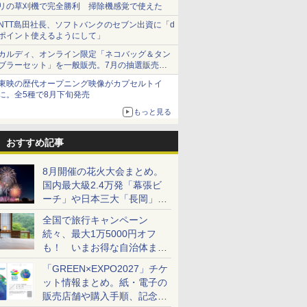
リの草刈機で完全勝利 掃除機感覚で使えた
NTT島田社長、ソフトバンクのセブン出資に「d
ポイント使えるようにして」
カルディ、オンライン限定「ネコバッグ＆タン
ブラーセット」を一般販売。7月の抽選販売の
当選無効分
東映の歴代オープニング映像がカプセルトイ
に。全5種で8月下旬発売
もっと見る
おすすめ記事
8月開催の花火大会まとめ。
国内最大級2.4万発「幕張ビ
ーチ」や日本三大「長岡」な
ど大型イベント目白押し！
全国で旅行キャンペーン
続々、最大1万5000円オフ
も！ いまお得な自治体まと
め
「GREEN×EXPO2027」チケ
ット情報まとめ。紙・電子の
販売店舗や購入手順、記念チ