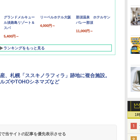
グランドメルキュー
リーベルホテル大阪
那須温泉 ホテルサン
ル淡路島リゾート＆
バレー那須
4,000円～
スパ
11,000円～
5,400円～
ランキングをもっと見る
産、札幌「ススキノラフィラ」跡地に複合施設。
ルズやTOHOシネマズなど
北陸 福井 あわら
品川プリンスホテ
舞浜ビューホテル
箱根湯本温泉 ホテ
ホテルトラスティ東
オリエンタルホテル
下呂温泉 水明館
住友不動産ホテル ヴ
東京ベイ舞浜ホテル
1
温泉 清風荘（北陸
ル イーストタワー
ｂｙ ＨＵＬＩＣ
ル おかだ
京ベイサイド
東京ベイ
ィラフォンテーヌグラ
ファーストリゾート
8,250円～
最大級の庭園露天風
（旧：東京ベイ舞浜
ンド東京有明
9,958円～
11,200円～
5,450円～
5,200円～
4,290円～
呂の宿 清風荘）
ホテル）
19,541円～
5,758円～
6,070円～
 検索で当サイトの記事を優先表示させる