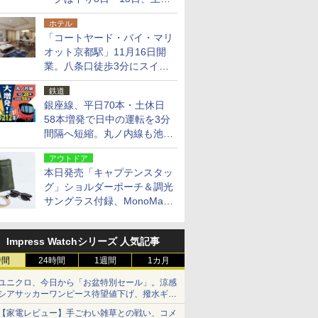
14日・15日
ホテル
「コートヤード・バイ・マリ
オット京都駅」11月16日開
業。八条口徒歩3分にスイー
ト含む全270室、ダイニング
鉄道
も併設
銀座線、平日70本・土休日
58本増発で日中の運転を3分
間隔へ短縮。丸ノ内線も池袋
～中野坂上を4分間隔に
アウトドア
本日発売「キャプテンスタッ
グ」ショルダーポーチ＆調光
サングラス付録、MonoMax
9月号増刊
Impress Watchシリーズ 人気記事
時間
24時間
1週間
1カ月
ユニクロ、今日から「お盆特別セール」。涼感
シアサッカーワンピース待望値下げ、撥水ギア
ショーツは1990円に
【家電レビュー】手ごわい雑草との戦い、コメ