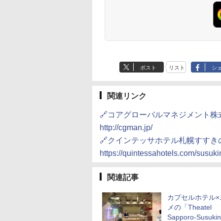
ポスト
リスト
シ
関連リンク
🔗コアグローバルマネジメント株
http://cgman.jp/
🔗クインテッサホテル札幌すすき
https://quintessahotels.com/susuki
関連記事
カプセルホテル×
メの「Theatel
Sapporo-Susuk