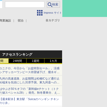
Impress サイト
全カテゴリ
商業施設
宿泊
アクセスランキング
時間
24時間
1週間
1カ月
ユニクロ、今日から「お盆特別セール」。涼感
シアサッカーワンピース待望値下げ、撥水ギア
ショーツは1990円に
九州の高速道路、お盆期間は松橋ICなど通行止
め端末を先頭にした渋滞予測。東九州道への迂
回は料金調整を実施
はやぶさ50％オフの「新幹線eチケット（トク
だ値スペシャル28）」発売。秋冬乗車分、えき
ねっと限定
【週末駅弁】東京駅「Suicaのペンギン チキン
のり弁」