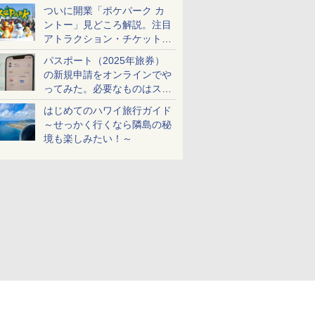
ケットも解説
ついに開業「ポケパーク カ
ントー」見どころ解説。注目
アトラクション・チケット手
配・来場前に必要な準備は？
パスポート（2025年旅券）
の新規申請をオンラインでや
ってみた。必要なものはスマ
ホとマイナカードのみ
はじめてのハワイ旅行ガイド
～せっかく行くなら隣島の秘
境も楽しみたい！～