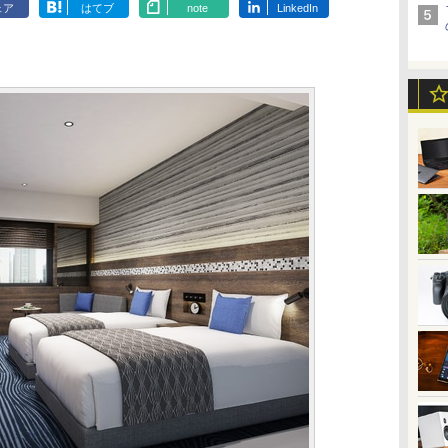
ェア
はてブ
note
LinkedIn