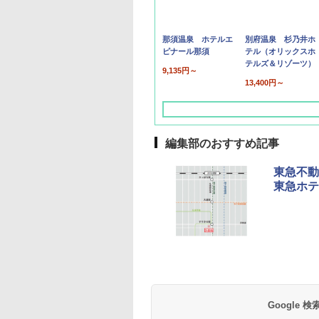
那須温泉 ホテルエ
別府温泉 杉乃井ホ
ピナール那須
テル（オリックスホ
テルズ＆リゾーツ）
9,135円～
13,400円～
編集部のおすすめ記事
東急不動
東急ホテ
草津温泉 ホテル櫻
品川プリンスホテル
グランドニッコー東
海のサウナ＆スパ
東京ドームホテル
シェラトン・グラン
井
京ベイ 舞浜
オールインクルーシ
デ・トーキョーベ
7,037円～
7,980円～
ブ 島原温泉ホテル
イ・ホテル
14,300円～
6,800円～
南風楼
10,450円～
7,950円～
Google