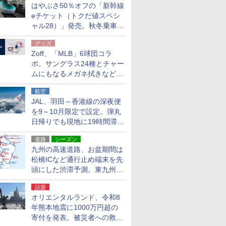
はやぶさ50％オフの「新幹線
eチケット（トクだ値スペシ
ャル28）」発売。秋冬乗車
分、えきねっと限定
グッズ
Zoff、「MLB」6球団コラ
ボ。サングラス24種とチャー
ムにもなるメガネ拭きなど雑
貨24種
航空
JAL、羽田～香港線の深夜便
を9～10月限定で設定。弾丸
日帰りでも現地に19時間滞在
できる
道路
シーズン
九州の高速道路、お盆期間は
松橋ICなど通行止め端末を先
頭にした渋滞予測。東九州道
への迂回は料金調整を実施
話題
オリエンタルランド、令和8
年熊本地震に1000万円超の
寄付を発表。被災者への救援