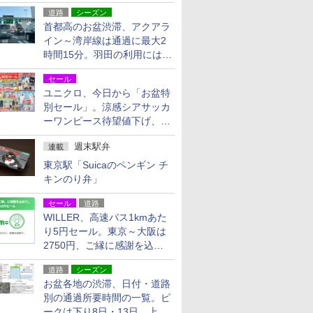
活動・復旧支援
道路
シーズン
首都高のお盆渋滞、アクアラ
イン～湾岸線は通過に最大2
時間15分。羽田の利用には
「空港西出口」の利用検討を
セール
ユニクロ、今日から「お盆特
別セール」。涼感シアサッカ
ーワンピース待望値下げ、撥
水ギアショーツは1990円に
週末駅弁
連載
東京駅「Suicaのペンギン チ
キンのり弁」
セール
道路
WILLER、高速バス1kmあた
り5円セール。東京～大阪は
2750円、ご縁に感謝を込め
た20周年記念キャンペーン
道路
シーズン
お盆各地の渋滞、日付・道路
別の通過所要時間の一覧。ピ
ークは下り8日・13日、上り