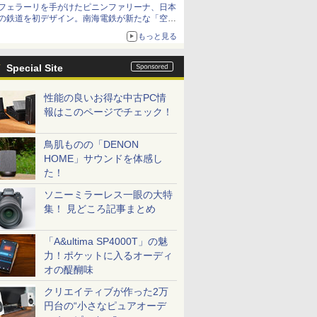
フェラーリを手がけたピニンファリーナ、日本
の鉄道を初デザイン。南海電鉄が新たな「空港
特急」をなにわ筋線へ導入
もっと見る
Special Site
性能の良いお得な中古PC情
報はこのページでチェック！
鳥肌ものの「DENON
HOME」サウンドを体感し
た！
ソニーミラーレス一眼の大特
集！ 見どころ記事まとめ
「A&ultima SP4000T」の魅
力！ポケットに入るオーディ
オの醍醐味
クリエイティブが作った2万
円台の“小さなピュアオーデ