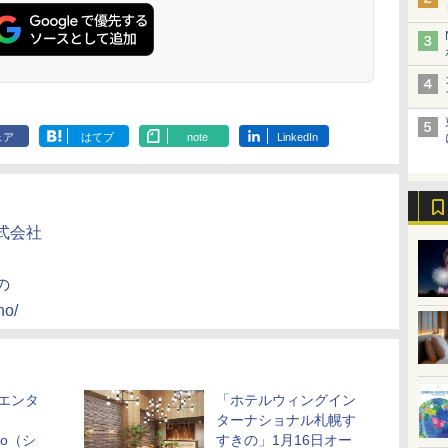
ェア
はてブ
note
LinkedIn
式会社
の
no/
エンタ
「ホテルウィングイン
ターナショナル札幌す
ino（シ
すきの」1月16日オー