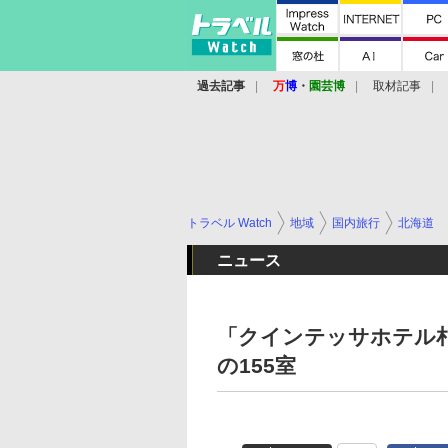
過去記事
万
博
・
園芸博
取材記事
トラベル Watch
地域
国内旅行
北海道
ニュース
「クインテッサホテル札
の155室