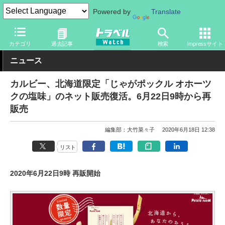
Powered by
Translate
トラベル Watch
地域
国内旅行
北海道
カテゴリ
過去記事
検索
Impressサイト
ニュース
カルビー、北海道限定「じゃがポックル オホーツ
クの塩味」のネット販売復活。6月22日9時から再
販売
編集部：大竹菜々子
2020年6月18日 12:38
リスト
2020年6月22日9時 再販開始