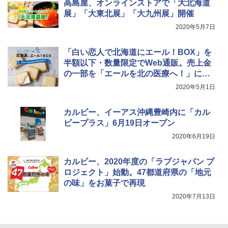
高島屋、オンラインストアで「大北海道
￥1,180
展」「大東北展」「大九州展」開催
[キャンパーズコレクション 山善] 傘みたいに
2020年5月7日
広げるだけ パッとサッとテント キューブワ
イド ブラックコーティング フルクローズ メ
HYREKK 八角形タープ 防水タープ 3×4.5m
ッシュ 4人用 簡単設置 ポップアップテント P
ブラックラバーコーティング UPF50+ UVカ
「白い恋人で北海道にエール！BOX」を
ATCW-150B エクルベージュ
ット 5000mm耐水圧 210D生地 遮光
半額以下・数量限定でWeb通販。売上金
の一部を「エールを北の医療へ！」に寄
￥-
￥6,579
附
2020年5月1日
カルビー、イーアス沖縄豊崎内に「カル
ビープラス」6月19日オープン
2020年6月19日
カルビー、2020年度の「ラブジャパン プ
ロジェクト」始動。47都道府県の「地元
の味」をお菓子で再現
2020年7月13日