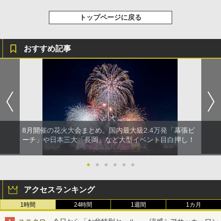
トップページに戻る
おすすめ記事
8月開催の花火大会まとめ。国内最大級2.4万発「幕張ビ
ーチ」や日本三大「長岡」など大型イベント目白押し！
●
●
●
●
●
●
アクセスランキング
1時間
24時間
1週間
1カ月