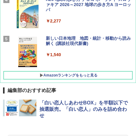
ァキア 2026～2027 地球の歩き方A ヨーロッ
パ
￥1,540
￥2,277
AIRLINE（エアライン）2026年9月号【特
新しい日本地理 地図・統計・移動から読み
集】ボーイング110周年を祝して！
解く (講談社現代新書)
￥1,760
￥1,540
Amazonランキングをもっと見る
編集部のおすすめ記事
[キャンパーズコレクション 山善] ポップアッ
GRANDOOR ステンレス保冷剤 2個セット 2
「白い恋人しあわせBOX」を半額以下で
プテント 傘みたいに広げて畳める パッとサ
026リニューアル 急速冷凍 空間倍増 衛生的
抽選販売。「白い恋人」のみを詰め合わ
ッとサンシェード キューブ フルクローズ メ
コンパクト 保冷力長持ち
せ
ッシュ 簡単設置 ワンタッチテント キャンプ
&ハイキング カーキ PATC-150(KH)
￥2,980
￥6,830