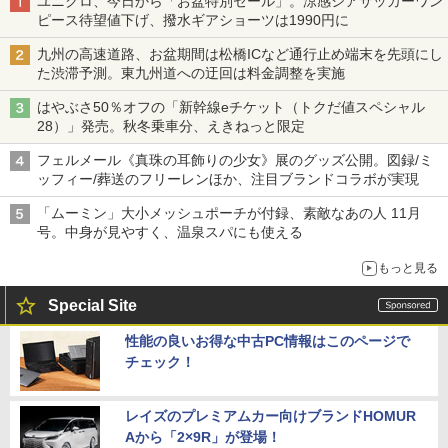
ユニクロ、今日から「お盆特別セール」。涼感シアサッカーワン
ピース待望値下げ、撥水ギアショーツは1990円に
九州の高速道路、お盆期間は松橋ICなど通行止め端末を先頭にし
た渋滞予測。東九州道への迂回は料金調整を実施
はやぶさ50％オフの「新幹線eチケット（トクだ値スペシャル
28）」発売。秋冬乗車分、えきねっと限定
フェルメール《真珠の耳飾りの少女》展のグッズ公開。図録/ミ
ッフィー/葬送のフリーレンほか、注目ブランドコラボが実現
「ムーミン」大小メッシュポーチが付録、素敵なあの人 11月
号。中身が見やすく、温泉スパにも使える
もっと見る
Special Site
性能の良いお得な中古PC情報はこのページで
チェック！
レイズのプレミアムカー向けブランドHOMUR
Aから「2×9R」が登場！