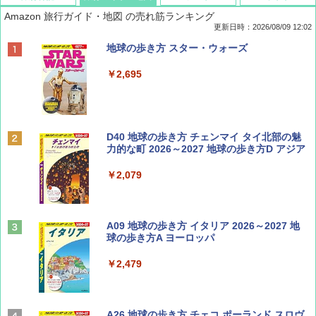
Amazon 旅行ガイド・地図 の売れ筋ランキング
更新日時：2026/08/09 12:02
BE-PAL(ビ-パル) 2026年 9 月号【特別付録:
地球の歩き方 スター・ウォーズ
SOTO ミニマル"旅"財布 ランダム2種】
￥2,695
￥1,500
ディズニーファン ２０２６年 ９月号 [雑
D40 地球の歩き方 チェンマイ タイ北部の魅
誌] (ＤＩＳＮＥＹ ＦＡＮ)
力的な町 2026～2027 地球の歩き方D アジア
￥713
￥2,079
山と溪谷 2026年8月号「南アルプス大全」
A09 地球の歩き方 イタリア 2026～2027 地
球の歩き方A ヨーロッパ
￥1,540
￥2,479
Coyote No.89 特集 星野道夫 夢見る旅
A26 地球の歩き方 チェコ ポーランド スロヴ