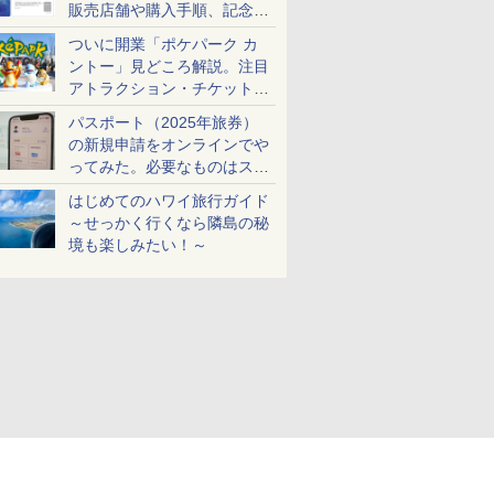
販売店舗や購入手順、記念チ
ケットも解説
ついに開業「ポケパーク カ
ントー」見どころ解説。注目
アトラクション・チケット手
配・来場前に必要な準備は？
パスポート（2025年旅券）
の新規申請をオンラインでや
ってみた。必要なものはスマ
ホとマイナカードのみ
はじめてのハワイ旅行ガイド
～せっかく行くなら隣島の秘
境も楽しみたい！～