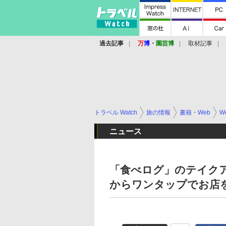
過去記事
万
博
・
園芸博
取材記事
トラベル Watch
旅の情報
書籍・Web
W
ニュース
「食べログ」のテイク
からワンタップでお店