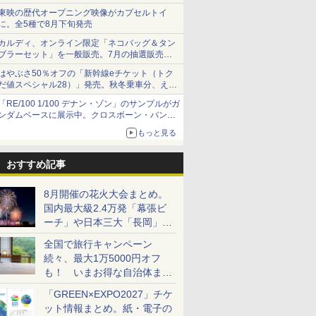
ショーツは1990円に
東映の歴代オープニング映像がカプセルトイ
に。全5種で8月下旬発売
カルディ、オンライン限定「ネコバッグ＆タン
ブラーセット」を一般販売。7月の抽選販売の
当選無効分
はやぶさ50％オフの「新幹線eチケット（トク
だ値スペシャル28）」発売。秋冬乗車分、えき
ねっと限定
「RE/100 1/100 デナン・ゾン」のサンプルがガ
ンダムベースに展示中。クロスボーン・バンガ
ードの制式量産機が間もなく発送【ガンダムベ
もっと見る
ース撮り下ろし】
おすすめ記事
8月開催の花火大会まとめ。
国内最大級2.4万発「幕張ビ
ーチ」や日本三大「長岡」な
ど大型イベント目白押し！
全国で旅行キャンペーン
続々、最大1万5000円オフ
も！ いまお得な自治体まと
め
「GREEN×EXPO2027」チケ
ット情報まとめ。紙・電子の