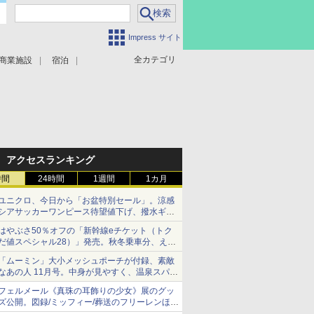
Impress サイト
全カテゴリ
商業施設
宿泊
アクセスランキング
時間
24時間
1週間
1カ月
ユニクロ、今日から「お盆特別セール」。涼感
シアサッカーワンピース待望値下げ、撥水ギア
ショーツは1990円に
はやぶさ50％オフの「新幹線eチケット（トク
だ値スペシャル28）」発売。秋冬乗車分、えき
ねっと限定
「ムーミン」大小メッシュポーチが付録、素敵
なあの人 11月号。中身が見やすく、温泉スパに
も使える
フェルメール《真珠の耳飾りの少女》展のグッ
ズ公開。図録/ミッフィー/葬送のフリーレンほ
か、注目ブランドコラボが実現