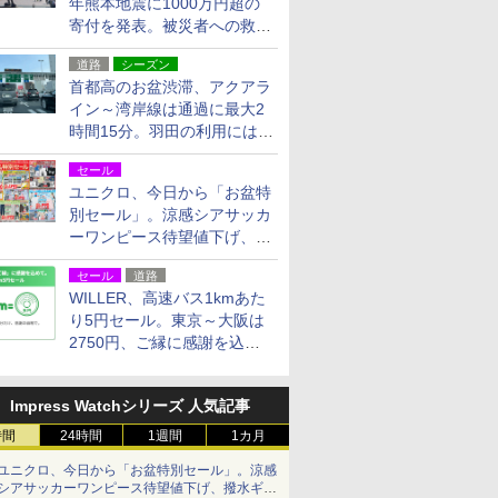
年熊本地震に1000万円超の
寄付を発表。被災者への救援
活動・復旧支援
道路
シーズン
首都高のお盆渋滞、アクアラ
イン～湾岸線は通過に最大2
時間15分。羽田の利用には
「空港西出口」の利用検討を
セール
ユニクロ、今日から「お盆特
別セール」。涼感シアサッカ
ーワンピース待望値下げ、撥
水ギアショーツは1990円に
セール
道路
WILLER、高速バス1kmあた
り5円セール。東京～大阪は
2750円、ご縁に感謝を込め
た20周年記念キャンペーン
Impress Watchシリーズ 人気記事
時間
24時間
1週間
1カ月
ユニクロ、今日から「お盆特別セール」。涼感
シアサッカーワンピース待望値下げ、撥水ギア