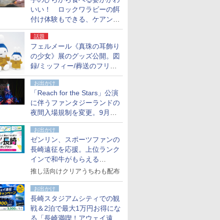
いい！ ロックワラビーの餌
付け体験もできる、ケアンズ
でアサートン高原の日本語ガ
話題
イド付きツアーに参加してみ
フェルメール《真珠の耳飾り
た
の少女》展のグッズ公開。図
録/ミッフィー/葬送のフリー
レンほか、注目ブランドコラ
お出かけ
ボが実現
「Reach for the Stars」公演
に伴うファンタジーランドの
夜間入場規制を変更。9月か
ら18時50分～20時ごろに
お出かけ
ゼンリン、スポーツファンの
長崎遠征を応援。上位ランク
インで和牛がもらえる
「GO！GO！長崎スタンプラ
推し活向けクリアうちわも配布
リー」
お出かけ
長崎スタジアムシティでの観
戦＆2泊で最大1万円お得にな
る「長崎満喫！アウェイ遠征