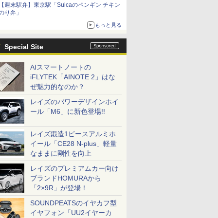
【週末駅弁】東京駅「Suicaのペンギン チキン
のり弁」
もっと見る
Special Site
AIスマートノートの
iFLYTEK「AINOTE 2」はな
ぜ魅力的なのか？
レイズのパワーデザインホイ
ール「M6」に新色登場!!
レイズ鍛造1ピースアルミホ
イール「CE28 N-plus」軽量
なままに剛性を向上
レイズのプレミアムカー向け
ブランドHOMURAから
「2×9R」が登場！
SOUNDPEATSのイヤカフ型
イヤフォン「UU2イヤーカ