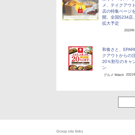
メ、テイクアウ
店の特集ページ
開。全国5234店
拡大予定
2020
和食さと、EPAR
クアウトからの
20％割引のキャ
ン
202
グルメ Watch
Group site links