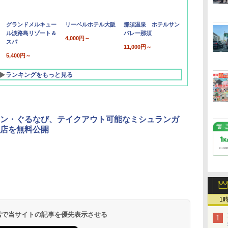
グランドメルキュー
リーベルホテル大阪
那須温泉 ホテルサン
ル淡路島リゾート＆
バレー那須
4,000円～
スパ
11,000円～
5,400円～
ランキングをもっと見る
ン・ぐるなび、テイクアウト可能なミシュランガ
店を無料公開
北陸 福井 あわら
品川プリンスホテ
舞浜ビューホテル
箱根湯本温泉 ホテ
ホテルトラスティ東
オリエンタルホテル
下呂温泉 水明館
住友不動産ホテル ヴ
東京ベイ舞浜ホテル
温泉 清風荘（北陸
ル イーストタワー
ｂｙ ＨＵＬＩＣ
ル おかだ
京ベイサイド
東京ベイ
ィラフォンテーヌグラ
ファーストリゾート
8,250円～
最大級の庭園露天風
（旧：東京ベイ舞浜
ンド東京有明
1
9,958円～
11,200円～
5,450円～
5,200円～
4,290円～
呂の宿 清風荘）
ホテル）
19,541円～
5,758円～
6,070円～
 検索で当サイトの記事を優先表示させる