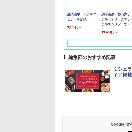
那須温泉 ホテルエ
別府温泉 杉乃井ホ
ピナール那須
テル（オリックスホ
テルズ＆リゾーツ）
9,135円～
13,400円～
編集部のおすすめ記事
ミシュラ
イド掲載
草津温泉 ホテル櫻
品川プリンスホテル
グランドニッコー東
海のサウナ＆スパ
東京ドームホテル
シェラトン・グラン
井
京ベイ 舞浜
オールインクルーシ
デ・トーキョーベ
7,037円～
7,980円～
ブ 島原温泉ホテル
イ・ホテル
14,300円～
6,800円～
南風楼
10,450円～
7,950円～
Google