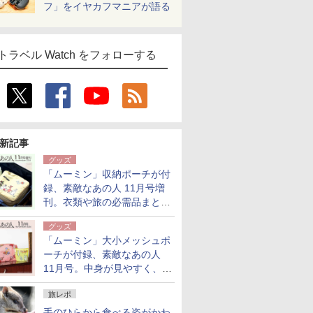
フ」をイヤカフマニアが語る
トラベル Watch をフォローする
新記事
グッズ
「ムーミン」収納ポーチが付
録、素敵なあの人 11月号増
刊。衣類や旅の必需品まとま
る大小2個セット
グッズ
「ムーミン」大小メッシュポ
ーチが付録、素敵なあの人
11月号。中身が見やすく、温
泉スパにも使える
旅レポ
手のひらから食べる姿がかわ