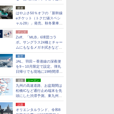
応援キャンペーン」
鉄道
はやぶさ50％オフの「新幹線
eチケット（トクだ値スペシ
ャル28）」発売。秋冬乗車
分、えきねっと限定
グッズ
Zoff、「MLB」6球団コラ
ボ。サングラス24種とチャー
ムにもなるメガネ拭きなど雑
貨24種
航空
JAL、羽田～香港線の深夜便
を9～10月限定で設定。弾丸
日帰りでも現地に19時間滞在
できる
道路
シーズン
九州の高速道路、お盆期間は
松橋ICなど通行止め端末を先
頭にした渋滞予測。東九州道
への迂回は料金調整を実施
話題
オリエンタルランド、令和8