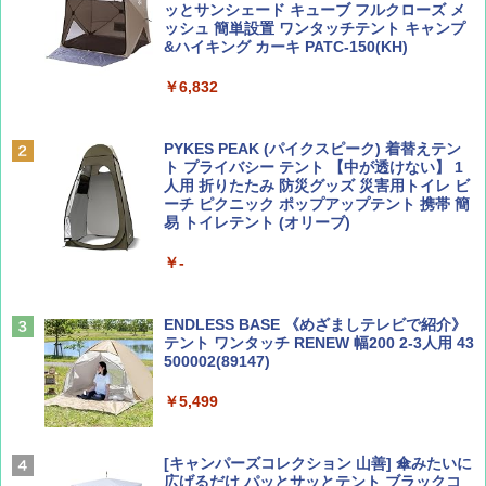
ッとサンシェード キューブ フルクローズ メ
ッシュ 簡単設置 ワンタッチテント キャンプ
￥713
￥2,079
&ハイキング カーキ PATC-150(KH)
￥6,832
Coyote No.89 特集 星野道夫 夢見る旅
A09 地球の歩き方 イタリア 2026～2027 地
球の歩き方A ヨーロッパ
PYKES PEAK (パイクスピーク) 着替えテン
￥1,540
ト プライバシー テント 【中が透けない】 1
￥2,479
人用 折りたたみ 防災グッズ 災害用トイレ ビ
ーチ ピクニック ポップアップテント 携帯 簡
易 トイレテント (オリーブ)
山と溪谷 2026年8月号「南アルプス大全」
A26 地球の歩き方 チェコ ポーランド スロヴ
￥-
ァキア 2026～2027 地球の歩き方A ヨーロッ
パ
￥1,540
￥2,277
ENDLESS BASE 《めざましテレビで紹介》
テント ワンタッチ RENEW 幅200 2-3人用 43
500002(89147)
AIRLINE（エアライン）2026年9月号【特
地球の歩き方 スター・ウォーズ
集】ボーイング110周年を祝して！
￥5,499
￥2,695
￥1,760
[キャンパーズコレクション 山善] 傘みたいに
広げるだけ パッとサッとテント ブラックコ