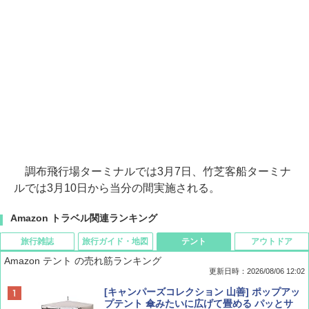
調布飛行場ターミナルでは3月7日、竹芝客船ターミナ
ルでは3月10日から当分の間実施される。
Amazon トラベル関連ランキング
旅行雑誌
旅行ガイド・地図
テント
アウトドア
Amazon テント の売れ筋ランキング
更新日時：2026/08/06 12:02
ディズニーファン ２０２６年 ９月号 [雑
D40 地球の歩き方 チェンマイ タイ北部の魅
[キャンパーズコレクション 山善] ポップアッ
誌] (ＤＩＳＮＥＹ ＦＡＮ)
力的な町 2026～2027 地球の歩き方D アジア
プテント 傘みたいに広げて畳める パッとサ