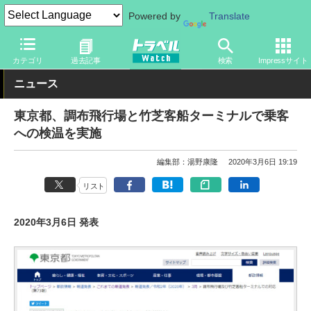
Powered by
Translate
トラベル Watch
旅の方法
空旅
空港
カテゴリ
過去記事
検索
Impressサイト
ニュース
東京都、調布飛行場と竹芝客船ターミナルで乗客
への検温を実施
編集部：湯野康隆
2020年3月6日 19:19
リスト
2020年3月6日 発表