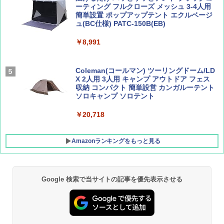
ーティング フルクローズ メッシュ 3-4人用
簡単設置 ポップアップテント エクルベージ
BE-PAL(ビ-パル) 2026年 9 月号【特別付録:
新しい日本地理 地図・統計・移動から読み
ュ(BC仕様) PATC-150B(EB)
SOTO ミニマル"旅"財布 ランダム2種】
解く (講談社現代新書)
￥8,991
￥1,500
￥1,540
Coleman(コールマン) ツーリングドーム/LD
X 2人用 3人用 キャンプ アウトドア フェス
収納 コンパクト 簡単設営 カンガルーテント
ソロキャンプ ソロテント
￥20,718
Amazonランキングをもっと見る
Google 検索で当サイトの記事を優先表示させる
BUNDOK(バンドック)ソロ ドーム 1 EX BDK
-08EX カーキ ソロキャンプ ポリエステル フ
レーム テント
￥14,800