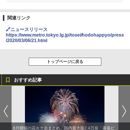
GRANDOOR ステンレス保冷剤 2個セット 2
026リニューアル 急速冷凍 空間倍増 衛生的
関連リンク
コンパクト 保冷力長持ち
🔗ニュースリリース
￥2,980
https://www.metro.tokyo.lg.jp/tosei/hodohappyo/press
/2020/03/06/21.html
DEWEL パラソル 大型 ビーチ アウトドアパ
ラソル ガーデン サイトシート付 折りたたみ
防水 UVカット 4段階高さ調整 軽量 収納袋付
トップページに戻る
き
￥6,459
おすすめ記事
ポインターライト 強力 小型 緑色/赤色/青紫色
USB充電式 高精度 超長距離照射 長時間使用
可能 安全ロック付き 高安全性 金属製耐久 コ
ンパクト多機能設計 持ち運び便利 アウトド
ア/オフィス/教育現場/展示会用 緑
￥1,180
8月開催の花火大会まとめ。国内最大級2.4万発「幕張ビ