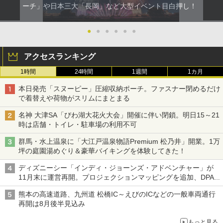
ーチ」や日本三大「長岡」など大型イベント目白押し！
電動エアーポンプ SUP用 20PSI 電動ポンプ
ゴムボート 空気入れ 空気抜き 自動停止 過熱
●
●
●
●
●
●
保護 日光可読lcd 7種類ノズル付き
￥7,299
アクセスランキング
1時間
24時間
1週間
1カ月
本日発売「スヌーピー」圧縮収納ポーチ。ファスナー閉めるだけ
で着替えや荷物がスリムにまとまる
名神 大津SA「びわ湖大花火大会」開催に伴い閉鎖。明日15～21
時は店舗・トイレ・駐車場の利用不可
群馬・水上温泉に「大江戸温泉物語Premium 松乃井」開業。1万
坪の庭園湯めぐり＆豪華バイキングを体験してきた！
ディズニーシー「インディ・ジョーンズ・アドベンチャー」が
11月末に運営再開。プロジェクションマッピングを追加、DPA
は1500円
熊本の高速道路、九州道 松橋IC～えびのICなどの一般車両通行
再開は8月後半見込み
もっと見る