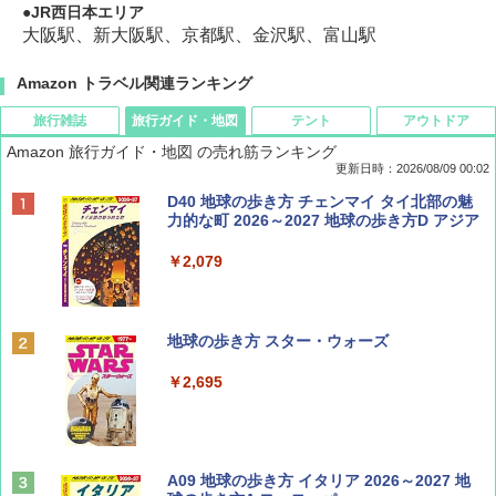
JR西日本エリア
大阪駅、新大阪駅、京都駅、金沢駅、富山駅
Amazon トラベル関連ランキング
旅行雑誌
旅行ガイド・地図
テント
アウトドア
Amazon 旅行ガイド・地図 の売れ筋ランキング
更新日時：2026/08/09 00:02
BE-PAL(ビ-パル) 2026年 9 月号【特別付録:
D40 地球の歩き方 チェンマイ タイ北部の魅
SOTO ミニマル"旅"財布 ランダム2種】
力的な町 2026～2027 地球の歩き方D アジア
￥1,500
￥2,079
ディズニーファン ２０２６年 ９月号 [雑
地球の歩き方 スター・ウォーズ
誌] (ＤＩＳＮＥＹ ＦＡＮ)
￥2,695
￥713
山と溪谷 2026年8月号「南アルプス大全」
A09 地球の歩き方 イタリア 2026～2027 地