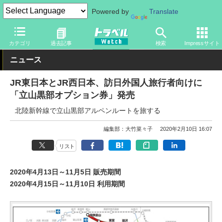
Powered by
Translate
トラベル Watch
地域
国内旅行
北陸
カテゴリ
過去記事
検索
Impressサイト
ニュース
JR東日本とJR西日本、訪日外国人旅行者向けに
「立山黒部オプション券」発売
北陸新幹線で立山黒部アルペンルートを旅する
編集部：大竹菜々子
2020年2月10日 16:07
リスト
2020年4月13日～11月5日 販売期間
2020年4月15日～11月10日 利用期間