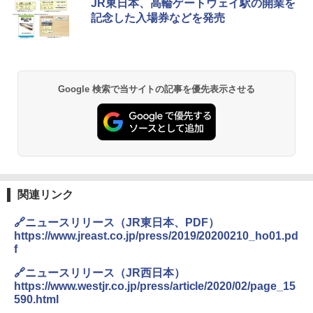
JR東日本、高輪ゲートウェイ駅の開業を
プテント 傘みたいに広げて畳める パッとサ
ラソル ガーデン サイトシート付 折りたたみ
記念した入場券などを発売
ッとサンシェード キューブ フルクローズ メ
防水 UVカット 4段階高さ調整 軽量 収納袋付
ッシュ 簡単設置 ワンタッチテント キャンプ
き
&ハイキング カーキ PATC-150(KH)
￥6,459
￥6,830
Google 検索で当サイトの記事を優先表示させる
熊撃退スプレー 熊よけスプレー 熊スプレー
PYKES PEAK (パイクスピーク) 着替えテン
【日本企業販売】超強力クマ対策スプレー 30
ト プライバシー テント 【中が透けない】 1
0ml（連続噴射30秒）110ml（連続噴射15
人用 折りたたみ 防災グッズ 災害用トイレ ビ
秒）射程5～10m 安全ロック搭載 携帯収納袋
ーチ ピクニック ポップアップテント 携帯 簡
付き ヒグマ・イノシシ対策 自治体・教育機
易 トイレテント (ブラック)
関の購入実績 登山・キャンプ・アウトドア・
防災用品 長期保存可能 緊急時用 日本国内発
送
￥4,980
関連リンク
￥3,680
🔗ニュースリリース（JR東日本、PDF）
ENDLESS BASE 《めざましテレビで紹介》
テント ワンタッチ RENEW 幅200 2-3人用 43
https://www.jreast.co.jp/press/2019/20200210_ho01.pd
500002(89232)
GRANDOOR ステンレス保冷剤 2個セット 2
f
026リニューアル 急速冷凍 空間倍増 衛生的
コンパクト 保冷力長持ち
🔗ニュースリリース（JR西日本）
￥5,999
https://www.westjr.co.jp/press/article/2020/02/page_15
￥2,980
590.html