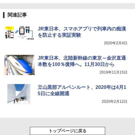
[キャンパーズコレクション 山善] 傘みたいに
広げるだけ パッとサッとテント ブラックコ
ーティング フルクローズ メッシュ 3-4人用
ポインターライト 強力 小型 緑色/赤色/青紫色
関連記事
簡単設置 ポップアップテント エクルベージ
USB充電式 高精度 超長距離照射 長時間使用
ュ(BC仕様) PATC-150B(EB)
可能 安全ロック付き 高安全性 金属製耐久 コ
ンパクト多機能設計 持ち運び便利 アウトド
JR東日本、スマホアプリで列車内の痴漢
ア/オフィス/教育現場/展示会用 緑
￥9,990
を防止する実証実験
￥1,180
2020年2月4日
[キャンパーズコレクション 山善] 傘みたいに
広げるだけ パッとサッとテント キューブワ
JR東日本、北陸新幹線の東京～金沢直通
イド ブラックコーティング フルクローズ メ
電動エアーポンプ SUP用 20PSI 電動ポンプ
ッシュ 4人用 簡単設置 ポップアップテント P
ゴムボート 空気入れ 空気抜き 自動停止 過熱
本数を100％復帰へ。11月30日から
ATCW-150B エクルベージュ
保護 日光可読lcd 7種類ノズル付き
2019年11月15日
￥-
￥7,884
立山黒部アルペンルート、2020年は4月1
5日に全線開通
2020年2月12日
トップページに戻る