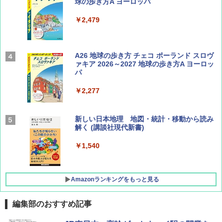
球の歩き方A ヨーロッパ
￥1,540
￥2,479
Coyote No.89 特集 星野道夫 夢見る旅
A26 地球の歩き方 チェコ ポーランド スロヴ
ァキア 2026～2027 地球の歩き方A ヨーロッ
パ
￥1,540
￥2,277
AIRLINE（エアライン）2026年9月号【特
新しい日本地理 地図・統計・移動から読み
集】ボーイング110周年を祝して！
解く (講談社現代新書)
￥1,760
￥1,540
Amazonランキングをもっと見る
編集部のおすすめ記事
[キャンパーズコレクション 山善] ポップアッ
DEWEL パラソル 大型 ビーチ アウトドアパ