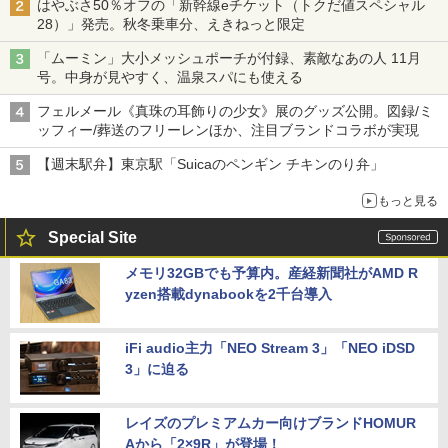
はやぶさ50％オフの「新幹線eチケット（トクだ値スペシャル
28）」発売。秋冬乗車分、えきねっと限定
「ムーミン」大小メッシュポーチが付録、素敵なあの人 11月
号。中身が見やすく、温泉スパにも使える
フェルメール《真珠の耳飾りの少女》展のグッズ公開。図録/ミ
ッフィー/葬送のフリーレンほか、注目ブランドコラボが実現
【週末駅弁】東京駅「Suicaのペンギン チキンのり弁」
もっと見る
Special Site
メモリ32GBでも予算内。産経新聞社がAMD R
yzen搭載dynabookを2千台導入
iFi audio主力「NEO Stream 3」「NEO iDSD
3」に迫る
レイズのプレミアムカー向けブランドHOMUR
Aから「2×9R」が登場！