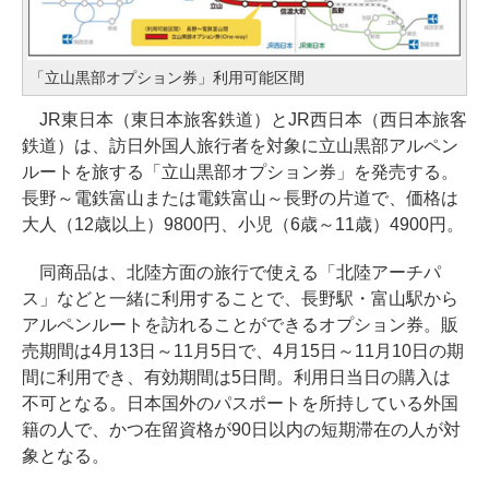
「立山黒部オプション券」利用可能区間
JR東日本（東日本旅客鉄道）とJR西日本（西日本旅客
鉄道）は、訪日外国人旅行者を対象に立山黒部アルペン
ルートを旅する「立山黒部オプション券」を発売する。
長野～電鉄富山または電鉄富山～長野の片道で、価格は
大人（12歳以上）9800円、小児（6歳～11歳）4900円。
同商品は、北陸方面の旅行で使える「北陸アーチパ
ス」などと一緒に利用することで、長野駅・富山駅から
アルペンルートを訪れることができるオプション券。販
売期間は4月13日～11月5日で、4月15日～11月10日の期
間に利用でき、有効期間は5日間。利用日当日の購入は
不可となる。日本国外のパスポートを所持している外国
籍の人で、かつ在留資格が90日以内の短期滞在の人が対
象となる。