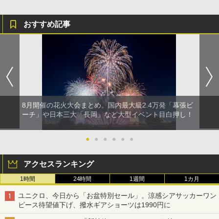
おすすめ記事
8月開催の花火大会まとめ。国内最大級2.4万発「幕張ビ
ーチ」や日本三大「長岡」など大型イベント目白押し！
●
●
●
●
●
●
アクセスランキング
1時間
24時間
1週間
1カ月
ユニクロ、今日から「お盆特別セール」。涼感シアサッカーワン
ピース待望値下げ、撥水ギアショーツは1990円に