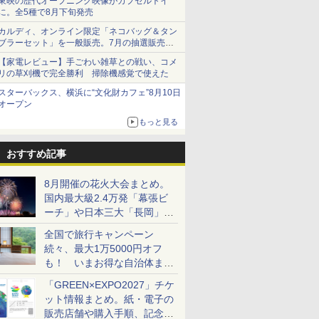
東映の歴代オープニング映像がカプセルトイ
に。全5種で8月下旬発売
カルディ、オンライン限定「ネコバッグ＆タン
ブラーセット」を一般販売。7月の抽選販売の
当選無効分
【家電レビュー】手ごわい雑草との戦い、コメ
リの草刈機で完全勝利 掃除機感覚で使えた
スターバックス、横浜に“文化財カフェ”8月10日
オープン
もっと見る
おすすめ記事
8月開催の花火大会まとめ。
国内最大級2.4万発「幕張ビ
ーチ」や日本三大「長岡」な
ど大型イベント目白押し！
全国で旅行キャンペーン
続々、最大1万5000円オフ
も！ いまお得な自治体まと
め
「GREEN×EXPO2027」チケ
ット情報まとめ。紙・電子の
販売店舗や購入手順、記念チ