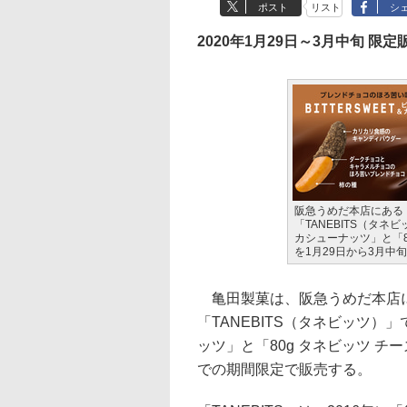
ポスト
リスト
シ
2020年1月29日～3月中旬 限定
阪急うめだ本店にある
「TANEBITS（タネ
カシューナッツ」と「8
を1月29日から3月中
亀田製菓は、阪急うめだ本店に
「TANEBITS（タネビッツ）
ッツ」と「80g タネビッツ チ
での期間限定で販売する。