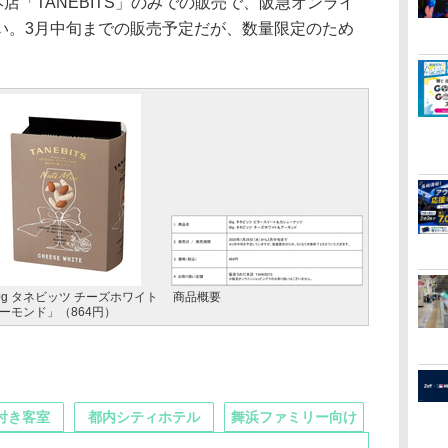
店「TANEBITS」のみでの販売で、阪急オンライ
い。3月中旬までの販売予定だが、数量限定のため
。
0g タネビッツ チーズホワイト
商品概要
ーモンド」（864円）
付き客室
都内シティホテル
舞浜ファミリー向け