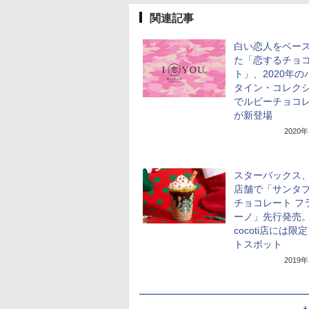
関連記事
白い恋人をベー
た「恋するチョ
ト」、2020年の
タイン・コレク
でルビーチョコ
が新登場
2020
スターバックス、
店舗で「サンタ
チョコレート フ
ーノ」先行発売
cocoti店には限
トスポット
2019