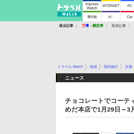
過去記事
万
博
・
園芸博
取材記事
トラベル Watch
地域
国内旅行
京都
ニュース
チョコレートでコーテ
めだ本店で1月29日～