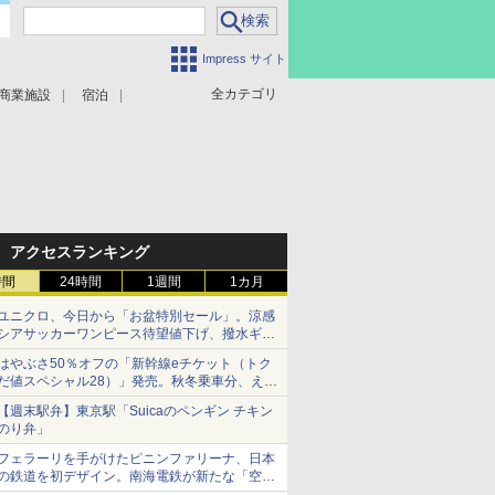
Impress サイト
全カテゴリ
商業施設
宿泊
アクセスランキング
時間
24時間
1週間
1カ月
ユニクロ、今日から「お盆特別セール」。涼感
シアサッカーワンピース待望値下げ、撥水ギア
ショーツは1990円に
はやぶさ50％オフの「新幹線eチケット（トク
だ値スペシャル28）」発売。秋冬乗車分、えき
ねっと限定
【週末駅弁】東京駅「Suicaのペンギン チキン
のり弁」
フェラーリを手がけたピニンファリーナ、日本
の鉄道を初デザイン。南海電鉄が新たな「空港
特急」をなにわ筋線へ導入