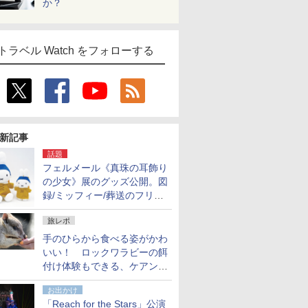
か？
トラベル Watch をフォローする
新記事
話題
フェルメール《真珠の耳飾り
の少女》展のグッズ公開。図
録/ミッフィー/葬送のフリー
レンほか、注目ブランドコラ
旅レポ
ボが実現
手のひらから食べる姿がかわ
いい！ ロックワラビーの餌
付け体験もできる、ケアンズ
でアサートン高原の日本語ガ
お出かけ
イド付きツアーに参加してみ
「Reach for the Stars」公演
た