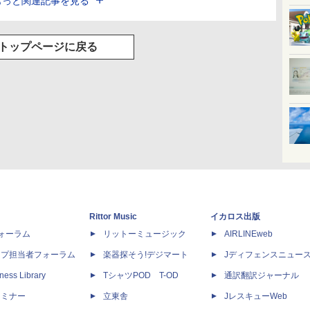
もっと関連記事を見る
トップページに戻る
Rittor Music
イカロス出版
dフォーラム
リットーミュージック
AIRLINEweb
ップ担当者フォーラム
楽器探そう!デジマート
Jディフェンスニュー
ness Library
TシャツPOD T-OD
通訳翻訳ジャーナル
セミナー
立東舎
JレスキューWeb