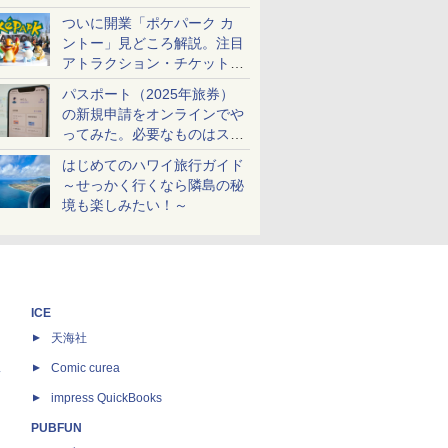
ケットも解説
ついに開業「ポケパーク カ
ントー」見どころ解説。注目
アトラクション・チケット手
配・来場前に必要な準備は？
パスポート（2025年旅券）
の新規申請をオンラインでや
ってみた。必要なものはスマ
ホとマイナカードのみ
はじめてのハワイ旅行ガイド
～せっかく行くなら隣島の秘
境も楽しみたい！～
ICE
天海社
ス
Comic curea
impress QuickBooks
PUBFUN