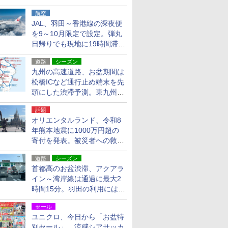
貨24種
航空
JAL、羽田～香港線の深夜便
を9～10月限定で設定。弾丸
日帰りでも現地に19時間滞在
できる
道路
シーズン
九州の高速道路、お盆期間は
松橋ICなど通行止め端末を先
頭にした渋滞予測。東九州道
への迂回は料金調整を実施
話題
オリエンタルランド、令和8
年熊本地震に1000万円超の
寄付を発表。被災者への救援
活動・復旧支援
道路
シーズン
首都高のお盆渋滞、アクアラ
イン～湾岸線は通過に最大2
時間15分。羽田の利用には
「空港西出口」の利用検討を
セール
ユニクロ、今日から「お盆特
別セール」。涼感シアサッカ