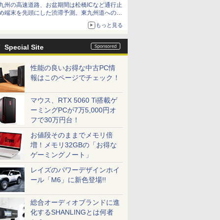
九州の高速道路、お盆期間は松橋ICなど通行止
め端末を先頭にした渋滞予測。東九州道への迂
回は料金調整を実施
もっと見る
Special Site
性能の良いお得な中古PC情
報はこのページでチェック！
マウス、RTX 5060 Ti搭載ゲ
ーミングPCが7万5,000円オ
フで30万円台！
お値段そのままでメモリ倍
増！メモリ32GBの「お得な
ゲーミングノート」
レイズのパワーデザインホイ
ール「M6」に新色登場!!
総合オーディオブランドに進
化するSHANLINGとは何者