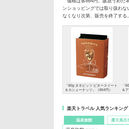
価格は各864円。阪急うめだ本
ンショッピングでは取り扱わな
なくなり次第、販売を終了する
「80g タネビッツ ビタースイート
「8
＆カシューナッツ」（864円）
＆ア
楽天トラベル 人気ランキング
温泉旅館
露天風呂