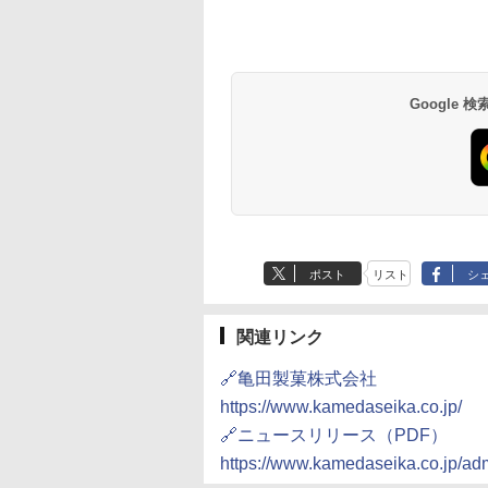
草津温泉 ホテル櫻
品川プリンスホテル
グランドニッコー東
海のサウナ＆スパ
東京ドームホテル
シェラトン・グラン
井
京ベイ 舞浜
オールインクルーシ
デ・トーキョーベ
7,037円～
7,980円～
ブ 島原温泉ホテル
イ・ホテル
14,300円～
6,800円～
南風楼
10,450円～
7,950円～
Google
ポスト
リスト
シ
関連リンク
🔗亀田製菓株式会社
https://www.kamedaseika.co.jp/
🔗ニュースリリース（PDF）
https://www.kamedaseika.co.jp/ad