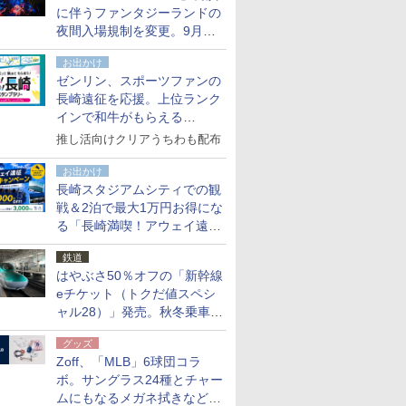
に伴うファンタジーランドの
夜間入場規制を変更。9月か
ら18時50分～20時ごろに
お出かけ
ゼンリン、スポーツファンの
長崎遠征を応援。上位ランク
インで和牛がもらえる
「GO！GO！長崎スタンプラ
推し活向けクリアうちわも配布
リー」
お出かけ
長崎スタジアムシティでの観
戦＆2泊で最大1万円お得にな
る「長崎満喫！アウェイ遠征
応援キャンペーン」
鉄道
はやぶさ50％オフの「新幹線
eチケット（トクだ値スペシ
ャル28）」発売。秋冬乗車
分、えきねっと限定
グッズ
Zoff、「MLB」6球団コラ
ボ。サングラス24種とチャー
ムにもなるメガネ拭きなど雑