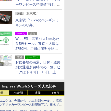
ーワンピース待望値下げ、撥
水ギアショーツは1990円に
週末駅弁
連載
東京駅「Suicaのペンギン チ
キンのり弁」
セール
道路
WILLER、高速バス1kmあた
り5円セール。東京～大阪は
2750円、ご縁に感謝を込め
た20周年記念キャンペーン
道路
シーズン
お盆各地の渋滞、日付・道路
別の通過所要時間の一覧。ピ
ークは下り8日・13日、上り
14日・15日
Impress Watchシリーズ 人気記事
時間
24時間
1週間
1カ月
ユニクロ、今日から「お盆特別セール」。涼感
シアサッカーワンピース待望値下げ、撥水ギア
ショーツは1990円に