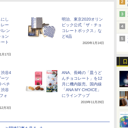
スにし
明治、東京2020オリン
コレー
ピック公式「ザ・チョ
バレン
コレートボックス」な
ション
ど4品
レート
2020年1月14日
年1月17日
渋谷4
ANA、長崎の「皿うど
ブーツ
んチョコレート」を12
ラペチ
月に機内販売。国内線
。渋谷
「ANA MY CHOICE」
定フォ
にラインアップ
2019年11月29日
年12月3日