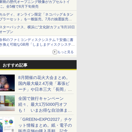
東映の歴代オープニング映像がカプセルトイ
に。全5種で8月下旬発売
カルディ、オンライン限定「ネコバッグ＆タン
ブラーセット」を一般販売。7月の抽選販売の
当選無効分
スターバックス、横浜に“文化財カフェ”8月10日
オープン
令和のファミコンディスクシステム？安価に書
き換え可能なGB用「しましまディスクシステ
ム」
もっと見る
おすすめ記事
8月開催の花火大会まとめ。
国内最大級2.4万発「幕張ビ
ーチ」や日本三大「長岡」な
ど大型イベント目白押し！
全国で旅行キャンペーン
続々、最大1万5000円オフ
も！ いまお得な自治体まと
め
「GREEN×EXPO2027」チケ
ット情報まとめ。紙・電子の
販売店舗や購入手順、記念チ