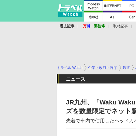
過去記事
万
博
・
園芸博
取材記事
トラベル Watch
企業・政府・官庁
鉄道
ニュース
JR九州、「Waku Wa
ズを数量限定でネット
先着で車内で使用したヘッドカ