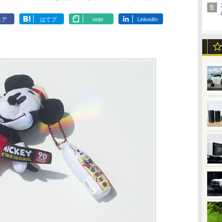
ェア
はてブ
note
LinkedIn