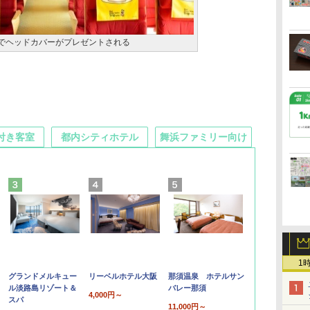
着でヘッドカバーがプレゼントされる
付き客室
都内シティホテル
舞浜ファミリー向け
1
グランドメルキュー
リーベルホテル大阪
那須温泉 ホテルサン
ル淡路島リゾート＆
バレー那須
4,000円～
スパ
11,000円～