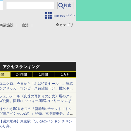
Impress サイト
全カテゴリ
商業施設
宿泊
アクセスランキング
時間
24時間
1週間
1カ月
ユニクロ、今日から「お盆特別セール」。涼感
シアサッカーワンピース待望値下げ、撥水ギア
ショーツは1990円に
フェルメール《真珠の耳飾りの少女》展のグッ
ズ公開。図録/ミッフィー/葬送のフリーレンほ
か、注目ブランドコラボが実現
はやぶさ50％オフの「新幹線eチケット（トク
だ値スペシャル28）」発売。秋冬乗車分、えき
ねっと限定
【週末駅弁】東京駅「Suicaのペンギン チキン
のり弁」