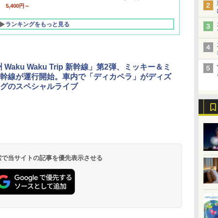
5,400円～
ランキングをもっと見る
 Waku Waku Trip 新幹線」第2弾、ミッキー＆ミ
幹線が運行開始。車内で「ディカペラ」がディズ
グのスペシャルライブ
北陸 福井 あわら
品川プリンスホテ
舞浜ビューホテル
箱根湯本温泉 ホテ
ホテルトラスティ東
オリエンタルホテル
下呂温泉 水明館
住友不動産ホテル ヴ
東京ベイ舞浜ホテル
温泉 清風荘（北陸
ル イーストタワー
ｂｙ ＨＵＬＩＣ
ル おかだ
京ベイサイド
東京ベイ
ィラフォンテーヌグラ
ファーストリゾート
8,250円～
最大級の庭園露天風
（旧：東京ベイ舞浜
ンド東京有明
9,958円～
11,200円～
5,450円～
5,200円～
4,290円～
呂の宿 清風荘）
ホテル）
19,541円～
5,758円～
6,070円～
 検索で当サイトの記事を優先表示させる