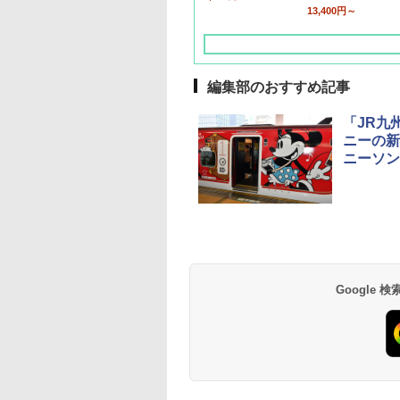
13,400円～
編集部のおすすめ記事
「JR九州
ニーの新
ニーソン
草津温泉 ホテル櫻
品川プリンスホテル
グランドニッコー東
海のサウナ＆スパ
東京ドームホテル
シェラトン・グラン
井
京ベイ 舞浜
オールインクルーシ
デ・トーキョーベ
7,037円～
7,980円～
ブ 島原温泉ホテル
イ・ホテル
14,300円～
6,800円～
南風楼
10,450円～
7,950円～
Google