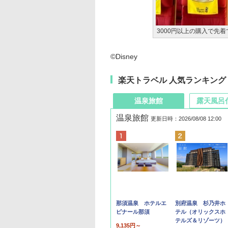
3000円以上の購入で先
©Disney
楽天トラベル 人気ランキング
温泉旅館
露天風呂
温泉旅館
更新日時：2026/08/08 12:00
那須温泉 ホテルエ
別府温泉 杉乃井ホ
ピナール那須
テル（オリックスホ
テルズ＆リゾーツ）
9,135円～