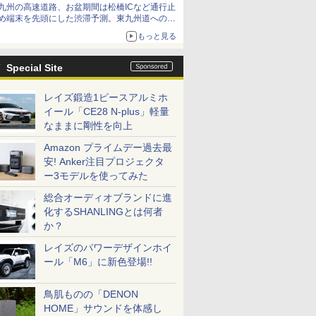
九州の高速道路、お盆期間は松橋ICなど通行止
め端末を先頭にした渋滞予測。東九州道への迂
回は料金調整を実施
もっと見る
Special Site
レイズ鍛造1ピースアルミホ
イール「CE28 N-plus」軽量
なままに剛性を向上
Amazon プライムデー過去最
安! Anker注目プロジェクタ
ー3モデルを使ってみた
総合オーディオブランドに進
化するSHANLINGとは何者
か？
レイズのパワーデザインホイ
ール「M6」に新色登場!!
鳥肌ものの「DENON
HOME」サウンドを体感し