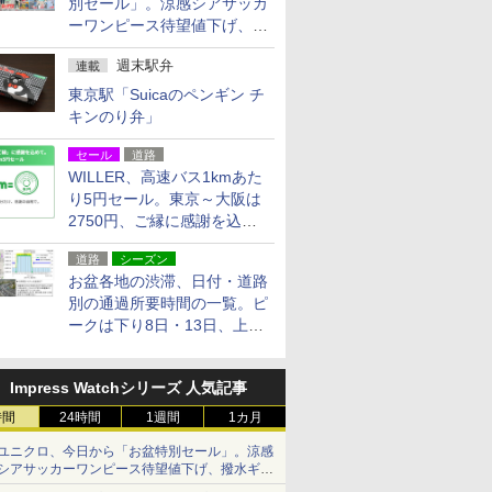
別セール」。涼感シアサッカ
ーワンピース待望値下げ、撥
水ギアショーツは1990円に
週末駅弁
連載
東京駅「Suicaのペンギン チ
キンのり弁」
セール
道路
WILLER、高速バス1kmあた
り5円セール。東京～大阪は
2750円、ご縁に感謝を込め
た20周年記念キャンペーン
道路
シーズン
お盆各地の渋滞、日付・道路
別の通過所要時間の一覧。ピ
ークは下り8日・13日、上り
14日・15日
Impress Watchシリーズ 人気記事
時間
24時間
1週間
1カ月
ユニクロ、今日から「お盆特別セール」。涼感
シアサッカーワンピース待望値下げ、撥水ギア
ショーツは1990円に