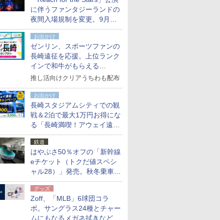
た
に伴うファンタジーランドの
夜間入場規制を変更。9月か
ら18時50分～20時ごろに
お出かけ
ゼンリン、スポーツファンの
長崎遠征を応援。上位ランク
インで和牛がもらえる
「GO！GO！長崎スタンプラ
推し活向けクリアうちわも配布
リー」
お出かけ
長崎スタジアムシティでの観
戦＆2泊で最大1万円お得にな
る「長崎満喫！アウェイ遠征
応援キャンペーン」
鉄道
はやぶさ50％オフの「新幹線
eチケット（トクだ値スペシ
ャル28）」発売。秋冬乗車
分、えきねっと限定
グッズ
Zoff、「MLB」6球団コラ
ボ。サングラス24種とチャー
ムにもなるメガネ拭きなど雑