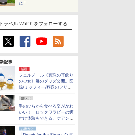
た！
トラベル Watch をフォローする
新記事
話題
フェルメール《真珠の耳飾り
の少女》展のグッズ公開。図
録/ミッフィー/葬送のフリー
レンほか、注目ブランドコラ
旅レポ
ボが実現
手のひらから食べる姿がかわ
いい！ ロックワラビーの餌
付け体験もできる、ケアンズ
でアサートン高原の日本語ガ
お出かけ
イド付きツアーに参加してみ
「Reach for the Stars」公演