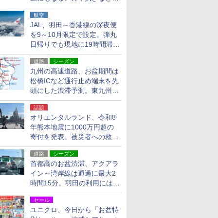
貨24種
航空
JAL、羽田～香港線の深夜便
を9～10月限定で設定。弾丸
日帰りでも現地に19時間滞在
できる
道路
シーズン
九州の高速道路、お盆期間は
松橋ICなど通行止め端末を先
頭にした渋滞予測。東九州道
への迂回は料金調整を実施
話題
オリエンタルランド、令和8
年熊本地震に1000万円超の
寄付を発表。被災者への救援
活動・復旧支援
道路
シーズン
首都高のお盆渋滞、アクアラ
イン～湾岸線は通過に最大2
時間15分。羽田の利用には
「空港西出口」の利用検討を
セール
ユニクロ、今日から「お盆特