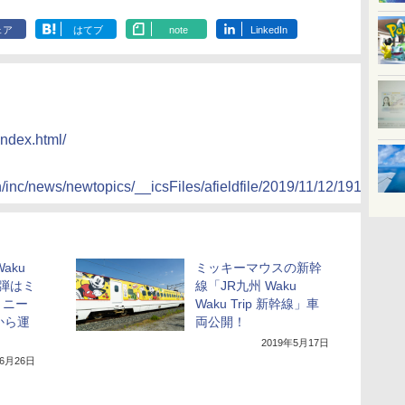
ェア
はてブ
note
LinkedIn
index.html/
n/inc/news/newtopics/__icsFiles/afieldfile/2019/11/12/191112
Waku
ミッキーマウスの新幹
2弾はミ
線「JR九州 Waku
ミニー
Waku Trip 新幹線」車
から運
両公開！
2019年5月17日
年6月26日