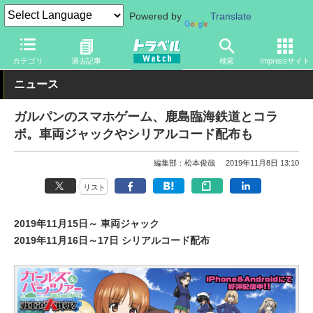
Powered by
Translate
トラベル Watch
企業・政府・官庁
鉄道
関東私鉄
カテゴリ
過去記事
検索
Impressサイト
ニュース
ガルパンのスマホゲーム、鹿島臨海鉄道とコラ
ボ。車両ジャックやシリアルコード配布も
編集部：松本俊哉
2019年11月8日 13:10
リスト
2019年11月15日～ 車両ジャック
2019年11月16日～17日 シリアルコード配布