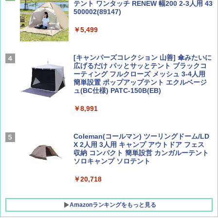
テント ワンタッチ RENEW 幅200 2-3人用 43
500002(89147)
AIRLINE（エアライン）2026年9月号【特
地球の歩き方 スター・ウォーズ
集】ボーイング110周年を祝して！
￥5,499
￥2,695
￥1,760
[キャンパーズコレクション 山善] 傘みたいに
広げるだけ パッとサッとテント ブラックコ
ーティング フルクローズ メッシュ 3-4人用
簡単設置 ポップアップテント エクルベージ
BE-PAL(ビ-パル) 2026年 9 月号【特別付録:
新しい日本地理 地図・統計・移動から読み
ュ(BC仕様) PATC-150B(EB)
SOTO ミニマル"旅"財布 ランダム2種】
解く (講談社現代新書)
￥8,991
￥1,500
￥1,540
Coleman(コールマン) ツーリングドーム/LD
X 2人用 3人用 キャンプ アウトドア フェス
収納 コンパクト 簡単設営 カンガルーテント
ソロキャンプ ソロテント
￥20,718
Amazonランキングをもっと見る