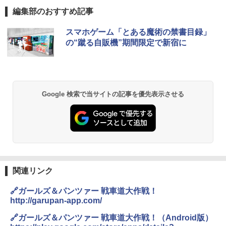
編集部のおすすめ記事
BUNDOK(バンドック)ソロ ドーム 1 EX BDK
スマホゲーム「とある魔術の禁書目録」
-08EX カーキ ソロキャンプ ポリエステル フ
の“蹴る自販機”期間限定で新宿に
レーム テント
￥14,800
GRANDOOR ステンレス保冷剤 2個セット 2
Google 検索で当サイトの記事を優先表示させる
026リニューアル 急速冷凍 空間倍増 衛生的
コンパクト 保冷力長持ち
￥2,980
DEWEL パラソル 大型 ビーチ アウトドアパ
ラソル ガーデン サイトシート付 折りたたみ
関連リンク
防水 UVカット 4段階高さ調整 軽量 収納袋付
き
🔗ガールズ＆パンツァー 戦車道大作戦！
http://garupan-app.com/
￥6,459
🔗ガールズ＆パンツァー 戦車道大作戦！（Android版）