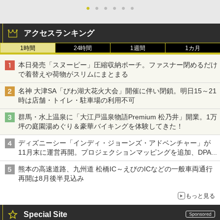
●
●
●
●
●
●
アクセスランキング
1時間
24時間
1週間
1カ月
本日発売「スヌーピー」圧縮収納ポーチ。ファスナー閉めるだけ
で着替えや荷物がスリムにまとまる
名神 大津SA「びわ湖大花火大会」開催に伴い閉鎖。明日15～21
時は店舗・トイレ・駐車場の利用不可
群馬・水上温泉に「大江戸温泉物語Premium 松乃井」開業。1万
坪の庭園湯めぐり＆豪華バイキングを体験してきた！
ディズニーシー「インディ・ジョーンズ・アドベンチャー」が
11月末に運営再開。プロジェクションマッピングを追加、DPA
は1500円
熊本の高速道路、九州道 松橋IC～えびのICなどの一般車両通行
再開は8月後半見込み
もっと見る
Special Site