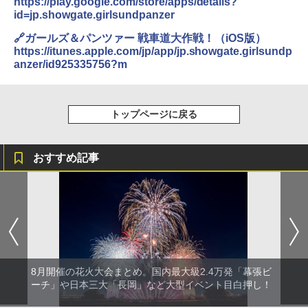
https://play.google.com/store/apps/details?
ポインターライト 強力 小型 緑色/赤色/青紫色
id=jp.showgate.girlsundpanzer
USB充電式 高精度 超長距離照射 長時間使用
可能 安全ロック付き 高安全性 金属製耐久 コ
🔗ガールズ＆パンツァー 戦車道大作戦！（iOS版）
ンパクト多機能設計 持ち運び便利 アウトド
https://itunes.apple.com/jp/app/jp.showgate.girlsundp
ア/オフィス/教育現場/展示会用 緑
anzer/id925335756?m
￥1,180
トップページに戻る
電動エアーポンプ SUP用 20PSI 電動ポンプ
ゴムボート 空気入れ 空気抜き 自動停止 過熱
保護 日光可読lcd 7種類ノズル付き
おすすめ記事
￥7,299
8月開催の花火大会まとめ。国内最大級2.4万発「幕張ビ
ーチ」や日本三大「長岡」など大型イベント目白押し！