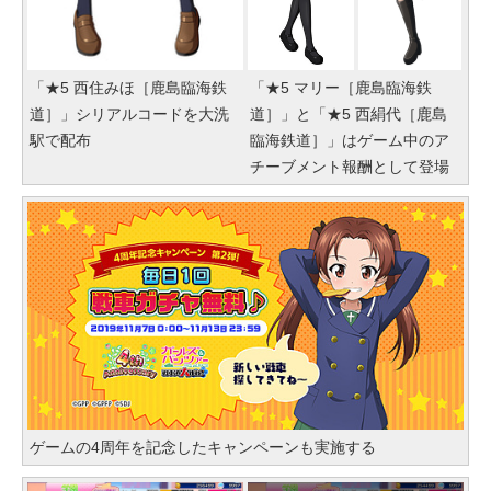
「★5 西住みほ［鹿島臨海鉄
「★5 マリー［鹿島臨海鉄
道］」シリアルコードを大洗
道］」と「★5 西絹代［鹿島
駅で配布
臨海鉄道］」はゲーム中のア
チーブメント報酬として登場
ゲームの4周年を記念したキャンペーンも実施する