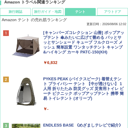
Amazon トラベル関連ランキング
旅行雑誌
旅行ガイド・地図
テント
アウトドア
Amazon テント の売れ筋ランキング
更新日時：2026/08/06 12:02
ディズニーファン ２０２６年 ９月号 [雑
D40 地球の歩き方 チェンマイ タイ北部の魅
[キャンパーズコレクション 山善] ポップアッ
誌] (ＤＩＳＮＥＹ ＦＡＮ)
力的な町 2026～2027 地球の歩き方D アジア
プテント 傘みたいに広げて畳める パッとサ
ッとサンシェード キューブ フルクローズ メ
ッシュ 簡単設置 ワンタッチテント キャンプ
￥713
￥2,079
&ハイキング カーキ PATC-150(KH)
￥6,832
Coyote No.89 特集 星野道夫 夢見る旅
A09 地球の歩き方 イタリア 2026～2027 地
球の歩き方A ヨーロッパ
PYKES PEAK (パイクスピーク) 着替えテン
￥1,540
ト プライバシー テント 【中が透けない】 1
￥2,479
人用 折りたたみ 防災グッズ 災害用トイレ ビ
ーチ ピクニック ポップアップテント 携帯 簡
易 トイレテント (オリーブ)
山と溪谷 2026年8月号「南アルプス大全」
A26 地球の歩き方 チェコ ポーランド スロヴ
￥-
ァキア 2026～2027 地球の歩き方A ヨーロッ
パ
￥1,540
￥2,277
ENDLESS BASE 《めざましテレビで紹介》