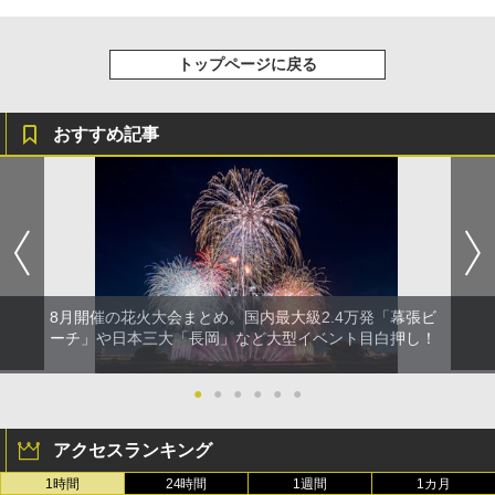
￥20,718
トップページに戻る
おすすめ記事
8月開催の花火大会まとめ。国内最大級2.4万発「幕張ビ
ーチ」や日本三大「長岡」など大型イベント目白押し！
●
●
●
●
●
●
アクセスランキング
1時間
24時間
1週間
1カ月