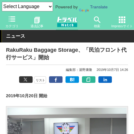
Powered by
Translate
トラベル Watch
旅の情報
その他
カテゴリ
過去記事
検索
Impressサイト
ニュース
RakuRaku Baggage Storage、「民泊フロント代
行サービス」開始
編集部：湯野康隆
2019年10月7日 14:26
リスト
2019年10月20日 開始