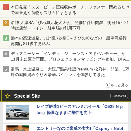
本日発売「スヌーピー」圧縮収納ポーチ。ファスナー閉めるだけ
で着替えや荷物がスリムにまとまる
名神 大津SA「びわ湖大花火大会」開催に伴い閉鎖。明日15～21
時は店舗・トイレ・駐車場の利用不可
熊本の高速道路、九州道 松橋IC～えびのICなどの一般車両通行
再開は8月後半見込み
ディズニーシー「インディ・ジョーンズ・アドベンチャー」が
11月末に運営再開。プロジェクションマッピングを追加、DPA
は1500円
群馬・水上温泉に「大江戸温泉物語Premium 松乃井」開業。1万
坪の庭園湯めぐり＆豪華バイキングを体験してきた！
もっと見る
Special Site
レイズ鍛造1ピースアルミホイール「CE28 N-p
lus」軽量なままに剛性を向上
エントリーなのに脅威の実力!「Osprey」Nobl