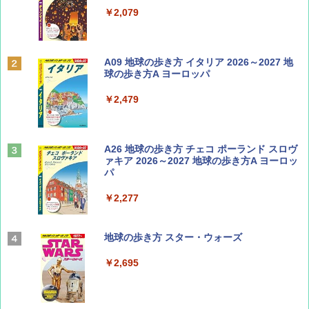
￥713
￥2,079
Coyote No.89 特集 星野道夫 夢見る旅
A09 地球の歩き方 イタリア 2026～2027 地
球の歩き方A ヨーロッパ
￥1,540
￥2,479
山と溪谷 2026年8月号「南アルプス大全」
A26 地球の歩き方 チェコ ポーランド スロヴ
ァキア 2026～2027 地球の歩き方A ヨーロッ
パ
￥1,540
￥2,277
AIRLINE（エアライン）2026年9月号【特
地球の歩き方 スター・ウォーズ
集】ボーイング110周年を祝して！
￥2,695
￥1,760