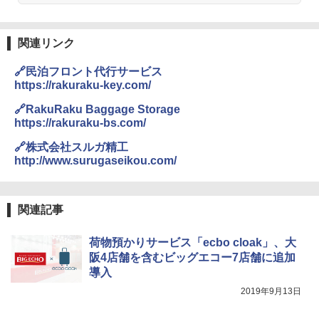
易 トイレテント (オリーブ)
DEWEL パラソル 大型 ビーチ アウトドアパ
￥-
ラソル ガーデン サイトシート付 折りたたみ
関連リンク
防水 UVカット 4段階高さ調整 軽量 収納袋付
き
🔗民泊フロント代行サービス
ENDLESS BASE 《めざましテレビで紹介》
テント ワンタッチ RENEW 幅200 2-3人用 43
https://rakuraku-key.com/
￥6,459
500002(89147)
🔗RakuRaku Baggage Storage
https://rakuraku-bs.com/
￥5,499
ポインターライト 強力 小型 緑色/赤色/青紫色
USB充電式 高精度 超長距離照射 長時間使用
🔗株式会社スルガ精工
可能 安全ロック付き 高安全性 金属製耐久 コ
http://www.surugaseikou.com/
[キャンパーズコレクション 山善] 傘みたいに
ンパクト多機能設計 持ち運び便利 アウトド
広げるだけ パッとサッとテント ブラックコ
ア/オフィス/教育現場/展示会用 緑
ーティング フルクローズ メッシュ 3-4人用
簡単設置 ポップアップテント エクルベージ
￥1,180
関連記事
ュ(BC仕様) PATC-150B(EB)
￥8,991
荷物預かりサービス「ecbo cloak」、大
電動エアーポンプ SUP用 20PSI 電動ポンプ
ゴムボート 空気入れ 空気抜き 自動停止 過熱
阪4店舗を含むビッグエコー7店舗に追加
保護 日光可読lcd 7種類ノズル付き
導入
Coleman(コールマン) ツーリングドーム/LD
X 2人用 3人用 キャンプ アウトドア フェス
2019年9月13日
￥7,299
収納 コンパクト 簡単設営 カンガルーテント
ソロキャンプ ソロテント