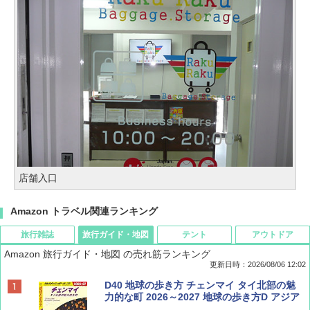
店舗入口
Amazon トラベル関連ランキング
旅行雑誌
旅行ガイド・地図
テント
アウトドア
Amazon 旅行ガイド・地図 の売れ筋ランキング
更新日時：2026/08/06 12:02
ディズニーファン ２０２６年 ９月号 [雑
D40 地球の歩き方 チェンマイ タイ北部の魅
誌] (ＤＩＳＮＥＹ ＦＡＮ)
力的な町 2026～2027 地球の歩き方D アジア