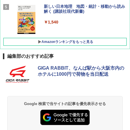
BE-PAL(ビ-パル) 2026年 9 月号【特別付録:
新しい日本地理 地図・統計・移動から読み
SOTO ミニマル"旅"財布 ランダム2種】
解く (講談社現代新書)
￥1,500
￥1,540
Amazonランキングをもっと見る
編集部のおすすめ記事
[キャンパーズコレクション 山善] ポップアッ
BUNDOK(バンドック)ソロ ドーム 1 EX BDK
GIGA RABBIT、なんば駅から大阪市内の
プテント 傘みたいに広げて畳める パッとサ
-08EX カーキ ソロキャンプ ポリエステル フ
ホテルに1000円で荷物を当日配送
ッとサンシェード キューブ フルクローズ メ
レーム テント
ッシュ 簡単設置 ワンタッチテント キャンプ
&ハイキング カーキ PATC-150(KH)
￥14,800
￥6,832
GRANDOOR ステンレス保冷剤 2個セット 2
Google 検索で当サイトの記事を優先表示させる
026リニューアル 急速冷凍 空間倍増 衛生的
PYKES PEAK (パイクスピーク) 着替えテン
コンパクト 保冷力長持ち
ト プライバシー テント 【中が透けない】 1
人用 折りたたみ 防災グッズ 災害用トイレ ビ
￥2,980
ーチ ピクニック ポップアップテント 携帯 簡