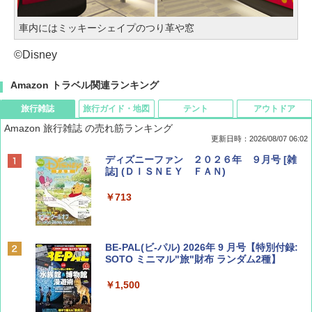
車内にはミッキーシェイプのつり革や窓
©Disney
Amazon トラベル関連ランキング
旅行雑誌
旅行ガイド・地図
テント
アウトドア
Amazon 旅行雑誌 の売れ筋ランキング
更新日時：2026/08/07 06:02
ディズニーファン ２０２６年 ９月号 [雑
誌] (ＤＩＳＮＥＹ ＦＡＮ)
￥713
BE-PAL(ビ-パル) 2026年 9 月号【特別付録:
SOTO ミニマル"旅"財布 ランダム2種】
￥1,500