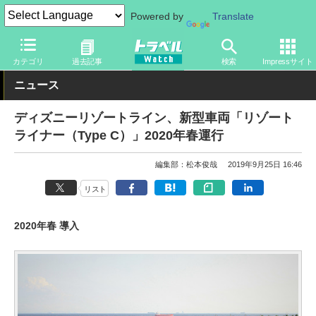
Powered by
Translate
トラベル Watch
旅の情報
観光地
ディズニーリゾート
カテゴリ
過去記事
検索
Impressサイト
ニュース
ディズニーリゾートライン、新型車両「リゾート
ライナー（Type C）」2020年春運行
編集部：松本俊哉
2019年9月25日 16:46
リスト
2020年春 導入