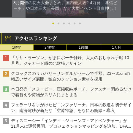
8月開催の花火大会まとめ。国内最大級2.4万発「幕張ビ
ーチ」や日本三大「長岡」など大型イベント目白押し！
●
●
●
●
●
●
アクセスランキング
1時間
24時間
1週間
1カ月
「リサ・ラーソン」がま口ポーチ付録、大人のおしゃれ手帖 10
月号。ジャカード織の北欧猫デザイン
クロックスのリカバリーサンダルがセールで半額。23～31cmの
幅広いサイズ展開、独自のクッション素材を採用
本日発売「スヌーピー」圧縮収納ポーチ。ファスナー閉めるだけ
で着替えや荷物がスリムにまとまる
フェラーリを手がけたピニンファリーナ、日本の鉄道を初デザイ
ン。南海電鉄が新たな「空港特急」をなにわ筋線へ導入
ディズニーシー「インディ・ジョーンズ・アドベンチャー」が
11月末に運営再開。プロジェクションマッピングを追加、DPA
は1500円