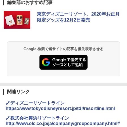
編集部のおすすめ記事
D40 地球の歩き方 チェンマイ タイ北部の魅
[キャンパーズコレクション 山善] ポップアッ
BUNDOK(バンドック)ソロ ドーム 1 EX BDK
東京ディズニーリゾート、2020年お正月
力的な町 2026～2027 地球の歩き方D アジア
プテント 傘みたいに広げて畳める パッとサ
-08EX カーキ ソロキャンプ ポリエステル フ
限定グッズを12月2日発売
ッとサンシェード キューブ フルクローズ メ
レーム テント
ッシュ 簡単設置 ワンタッチテント キャンプ
￥2,079
&ハイキング カーキ PATC-150(KH)
￥14,800
￥6,831
A09 地球の歩き方 イタリア 2026～2027 地
GRANDOOR ステンレス保冷剤 2個セット 2
Google 検索で当サイトの記事を優先表示させる
球の歩き方A ヨーロッパ
026リニューアル 急速冷凍 空間倍増 衛生的
PYKES PEAK (パイクスピーク) 着替えテン
コンパクト 保冷力長持ち
ト プライバシー テント 【中が透けない】 1
￥2,479
人用 折りたたみ 防災グッズ 災害用トイレ ビ
￥2,980
ーチ ピクニック ポップアップテント 携帯 簡
易 トイレテント (ブラック)
地球の歩き方 スター・ウォーズ
DEWEL パラソル 大型 ビーチ アウトドアパ
￥4,980
ラソル ガーデン サイトシート付 折りたたみ
関連リンク
￥2,695
防水 UVカット 4段階高さ調整 軽量 収納袋付
き
🔗ディズニーリゾートライン
ENDLESS BASE 《めざましテレビで紹介》
テント ワンタッチ RENEW 幅200 2-3人用 43
https://www.tokyodisneyresort.jp/tdr/resortline.html
￥6,459
500002(88859)
🔗株式会社舞浜リゾートライン
A26 地球の歩き方 チェコ ポーランド スロヴ
http://www.olc.co.jp/ja/company/groupcompany.html#
ァキア 2026～2027 地球の歩き方A ヨーロッ
￥5,999
熊撃退スプレー 熊よけスプレー 熊スプレー