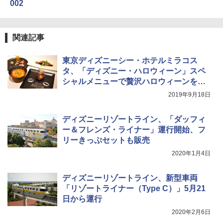
パ
002
【日本企業販売】超強力クマ対策スプレー 30
0ml（連続噴射30秒）110ml（連続噴射15
￥2,277
[キャンパーズコレクション 山善] 傘みたいに
秒）射程5～10m 安全ロック搭載 携帯収納袋
広げるだけ パッとサッとテント ブラックコ
付き ヒグマ・イノシシ対策 自治体・教育機
関連記事
ーティング フルクローズ メッシュ 3-4人用
関の購入実績 登山・キャンプ・アウトドア・
簡単設置 ポップアップテント エクルベージ
防災用品 長期保存可能 緊急時用 日本国内発
新しい日本地理 地図・統計・移動から読み
ュ(BC仕様) PATC-150B(EB)
送
解く (講談社現代新書)
東京ディズニーシー・ホテルミラコス
タ、「ディズニー・ハロウィーン」スペ
￥9,990
￥3,680
￥1,540
シャルメニューで贅沢ハロウィーンを味
わおう
2019年9月18日
[キャンパーズコレクション 山善] 傘みたいに
ポインターライト 強力 小型 緑色/赤色/青紫色
広げるだけ パッとサッとテント キューブ ブ
USB充電式 高精度 超長距離照射 長時間使用
ディズニーリゾートライン、「ダッフィ
ラックコーティング フルクローズ メッシュ 3
可能 安全ロック付き 高安全性 金属製耐久 コ
人用 簡単設置 ポップアップテント PATC-15
ンパクト多機能設計 持ち運び便利 アウトド
ー＆フレンズ・ライナー」運行開始、フ
0B エクルベージュ
ア/オフィス/教育現場/展示会用 緑
リーきっぷセットも販売
2020年1月4日
￥10,990
￥1,180
ディズニーリゾートライン、新型車両
「リゾートライナー（Type C）」5月21
日から運行
2020年2月6日