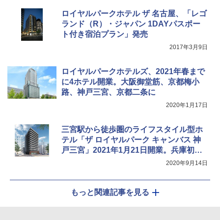
Coleman(コールマン) ツーリングドーム/LD
X 2人用 3人用 キャンプ アウトドア フェス
ロイヤルパークホテル ザ 名古屋、「レゴ
収納 コンパクト 簡単設営 カンガルーテント
ソーラー LED ランタン Type-C 充電式 ソー
ランド（R）・ジャパン 1DAYパスポー
ソロキャンプ ソロテント
ラーランタン IP65防水 キャンプ用品 防災グ
ト付き宿泊プラン」発売
ッズ 6種類のライトモード 防災 吊り下げ 折
り畳み式 キャンプソーラーライト防災 停電
￥20,718
2017年3月9日
節電対策 超高輝度 日本語取扱説明書付き
ロイヤルパークホテルズ、2021年春まで
￥2,849
に4ホテル開業。大阪御堂筋、京都梅小
路、神戸三宮、京都二条に
2020年1月17日
三宮駅から徒歩圏のライフスタイル型ホ
テル「ザ ロイヤルパーク キャンバス 神
戸三宮」2021年1月21日開業。兵庫初出
店
2020年9月14日
もっと関連記事を見る