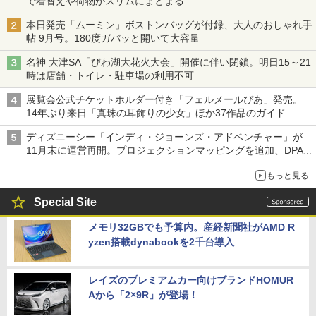
で着替えや荷物がスリムにまとまる
本日発売「ムーミン」ボストンバッグが付録、大人のおしゃれ手
帖 9月号。180度ガバッと開いて大容量
名神 大津SA「びわ湖大花火大会」開催に伴い閉鎖。明日15～21
時は店舗・トイレ・駐車場の利用不可
展覧会公式チケットホルダー付き「フェルメールぴあ」発売。
14年ぶり来日「真珠の耳飾りの少女」ほか37作品のガイド
ディズニーシー「インディ・ジョーンズ・アドベンチャー」が
11月末に運営再開。プロジェクションマッピングを追加、DPA
は1500円
もっと見る
Special Site
メモリ32GBでも予算内。産経新聞社がAMD R
yzen搭載dynabookを2千台導入
レイズのプレミアムカー向けブランドHOMUR
Aから「2×9R」が登場！