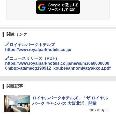
PYKES PEAK (パイクスピーク) 着替えテン
可能 安全ロック付き 高安全性 金属製耐久 コ
ト プライバシー テント 【中が透けない】 1
ンパクト多機能設計 持ち運び便利 アウトド
￥2,479
人用 折りたたみ 防災グッズ 災害用トイレ ビ
ア/オフィス/教育現場/展示会用 緑
ーチ ピクニック ポップアップテント 携帯 簡
易 トイレテント (オリーブ)
￥1,180
A26 地球の歩き方 チェコ ポーランド スロヴ
￥-
ァキア 2026～2027 地球の歩き方A ヨーロッ
パ
DEWEL パラソル 大型 ビーチ アウトドアパ
関連リンク
ラソル ガーデン サイトシート付 折りたたみ
￥2,277
ENDLESS BASE 《めざましテレビで紹介》
防水 UVカット 4段階高さ調整 軽量 収納袋付
🔗ロイヤルパークホテルズ
テント ワンタッチ RENEW 幅200 2-3人用 43
き
https://www.royalparkhotels.co.jp/
500002(89232)
￥6,459
地球の歩き方 スター・ウォーズ
🔗ニュースリリース（PDF）
￥5,499
https://www.royalparkhotels.co.jp/news/m30a0600000
￥2,695
0mbqp-att/mecg190912_koubesannomiyatyakkou.pdf
熊撃退スプレー 熊よけスプレー 熊スプレー
[キャンパーズコレクション 山善] 傘みたいに
【日本企業販売】超強力クマ対策スプレー 30
広げるだけ パッとサッとテント ブラックコ
0ml（連続噴射30秒）110ml（連続噴射15
ーティング フルクローズ メッシュ 3-4人用
秒）射程5～10m 安全ロック搭載 携帯収納袋
関連記事
簡単設置 ポップアップテント エクルベージ
付き ヒグマ・イノシシ対策 自治体・教育機
新しい日本地理 地図・統計・移動から読み
ュ(BC仕様) PATC-150B(EB)
関の購入実績 登山・キャンプ・アウトドア・
解く (講談社現代新書)
防災用品 長期保存可能 緊急時用 日本国内発
ロイヤルパークホテルズ、「ザ ロイヤル
送
￥8,991
パーク キャンバス 大阪北浜」開業
￥1,540
2019年6月6日
￥3,680