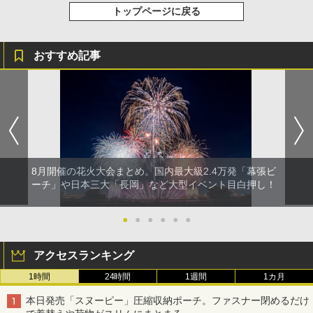
トップページに戻る
おすすめ記事
8月開催の花火大会まとめ。国内最大級2.4万発「幕張ビ
ーチ」や日本三大「長岡」など大型イベント目白押し！
●
●
●
●
●
●
アクセスランキング
1時間
24時間
1週間
1カ月
本日発売「スヌーピー」圧縮収納ポーチ。ファスナー閉めるだけ