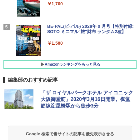
￥1,760
BE-PAL(ビ-パル) 2026年 9 月号【特別付録:
SOTO ミニマル"旅"財布 ランダム2種】
￥1,500
Amazonランキングをもっと見る
編集部のおすすめ記事
D40 地球の歩き方 チェンマイ タイ北部の魅
[キャンパーズコレクション 山善] ポップアッ
GRANDOOR ステンレス保冷剤 2個セット 2
「ザ ロイヤルパークホテル アイコニック
力的な町 2026～2027 地球の歩き方D アジア
プテント 傘みたいに広げて畳める パッとサ
026リニューアル 急速冷凍 空間倍増 衛生的
大阪御堂筋」2020年3月16日開業。御堂
ッとサンシェード キューブ フルクローズ メ
コンパクト 保冷力長持ち
筋線淀屋橋駅から徒歩3分
ッシュ 簡単設置 ワンタッチテント キャンプ
￥2,079
&ハイキング カーキ PATC-150(KH)
￥2,980
￥6,832
A09 地球の歩き方 イタリア 2026～2027 地
ポインターライト 強力 小型 緑色/赤色/青紫色
Google 検索で当サイトの記事を優先表示させる
球の歩き方A ヨーロッパ
USB充電式 高精度 超長距離照射 長時間使用