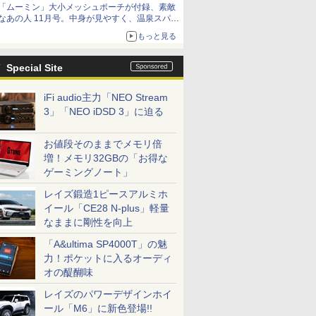
「ムーミン」大小メッシュポーチが付録、素敵
なあの人 11月号。中身が見やすく、温泉スパに
も使える
もっと見る
Special Site
iFi audio主力「NEO Stream
3」「NEO iDSD 3」に迫る
お値段そのままでメモリ倍
増！メモリ32GBの「お得な
ゲーミングノート」
レイズ鍛造1ピースアルミホ
イール「CE28 N-plus」軽量
なままに剛性を向上
「A&ultima SP4000T」の魅
力！ポケットに入るオーディ
オの醍醐味
レイズのパワーデザインホイ
ール「M6」に新色登場!!