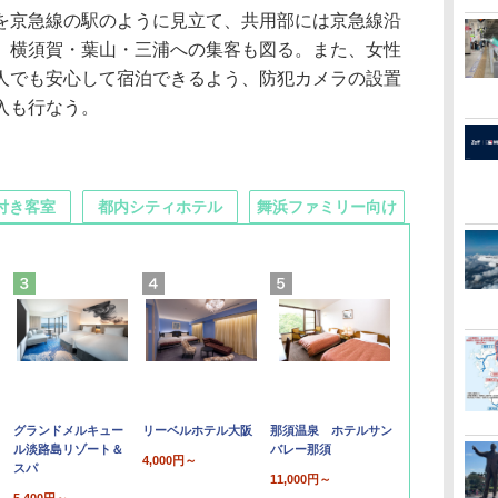
京急線の駅のように見立て、共用部には京急線沿
、横須賀・葉山・三浦への集客も図る。また、女性
人でも安心して宿泊できるよう、防犯カメラの設置
入も行なう。
付き客室
都内シティホテル
舞浜ファミリー向け
グランドメルキュー
リーベルホテル大阪
那須温泉 ホテルサン
ル淡路島リゾート＆
バレー那須
4,000円～
スパ
11,000円～