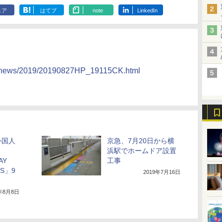
ェア
はてブ
note
LinkedIn
ny/news/2019/20190827HP_19115CK.html
外国人
京急、7月20日から横
浜駅でホームドア設置
AY
工事
SS」9
2019年7月16日
9年8月8日