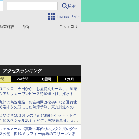
Impress サイト
全カテゴリ
商業施設
宿泊
アクセスランキング
時間
24時間
1週間
1カ月
ユニクロ、今日から「お盆特別セール」。涼感
シアサッカーワンピース待望値下げ、撥水ギア
ショーツは1990円に
九州の高速道路、お盆期間は松橋ICなど通行止
め端末を先頭にした渋滞予測。東九州道への迂
回は料金調整を実施
はやぶさ50％オフの「新幹線eチケット（トク
だ値スペシャル28）」発売。秋冬乗車分、えき
ねっと限定
フェルメール《真珠の耳飾りの少女》展のグッ
ズ公開。図録/ミッフィー/葬送のフリーレンほ
か、注目ブランドコラボが実現