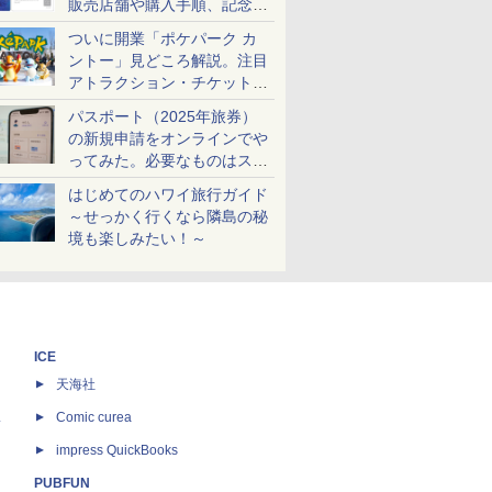
販売店舗や購入手順、記念チ
ケットも解説
ついに開業「ポケパーク カ
ントー」見どころ解説。注目
アトラクション・チケット手
配・来場前に必要な準備は？
パスポート（2025年旅券）
の新規申請をオンラインでや
ってみた。必要なものはスマ
ホとマイナカードのみ
はじめてのハワイ旅行ガイド
～せっかく行くなら隣島の秘
境も楽しみたい！～
ICE
天海社
ス
Comic curea
impress QuickBooks
PUBFUN