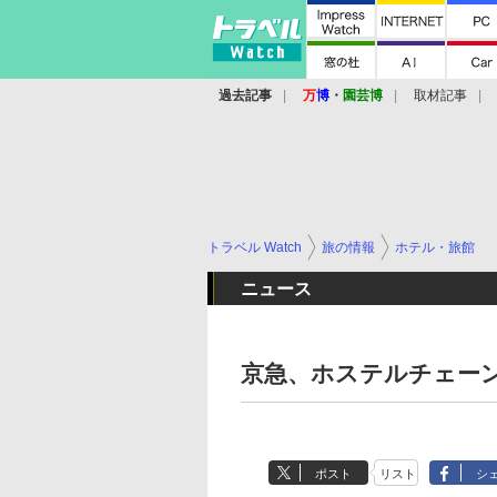
過去記事
万
博
・
園芸博
取材記事
トラベル Watch
旅の情報
ホテル・旅館
ニュース
京急、ホステルチェー
ポスト
リスト
シ