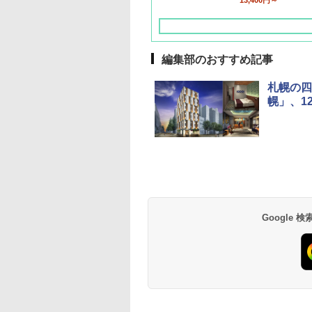
13,400円～
編集部のおすすめ記事
札幌の四
幌」、1
草津温泉 ホテル櫻
品川プリンスホテル
グランドニッコー東
海のサウナ＆スパ
東京ドームホテル
シェラトン・グラン
井
京ベイ 舞浜
オールインクルーシ
デ・トーキョーベ
7,037円～
7,980円～
ブ 島原温泉ホテル
イ・ホテル
14,300円～
6,800円～
南風楼
10,450円～
7,950円～
Google