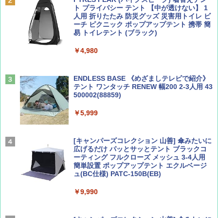
ト プライバシー テント 【中が透けない】 1
￥1,500
￥2,479
人用 折りたたみ 防災グッズ 災害用トイレ ビ
ーチ ピクニック ポップアップテント 携帯 簡
易 トイレテント (ブラック)
山と溪谷 2026年8月号「南アルプス大全」
地球の歩き方 スター・ウォーズ
￥4,980
￥1,540
￥2,695
ENDLESS BASE 《めざましテレビで紹介》
テント ワンタッチ RENEW 幅200 2-3人用 43
500002(88859)
Coyote No.89 特集 星野道夫 夢見る旅
A26 地球の歩き方 チェコ ポーランド スロヴ
ァキア 2026～2027 地球の歩き方A ヨーロッ
￥5,999
パ
￥1,540
￥2,277
[キャンパーズコレクション 山善] 傘みたいに
広げるだけ パッとサッとテント ブラックコ
ーティング フルクローズ メッシュ 3-4人用
簡単設置 ポップアップテント エクルベージ
AIRLINE（エアライン）2026年9月号【特
新しい日本地理 地図・統計・移動から読み
ュ(BC仕様) PATC-150B(EB)
集】ボーイング110周年を祝して！
解く (講談社現代新書)
￥9,990
￥1,760
￥1,540