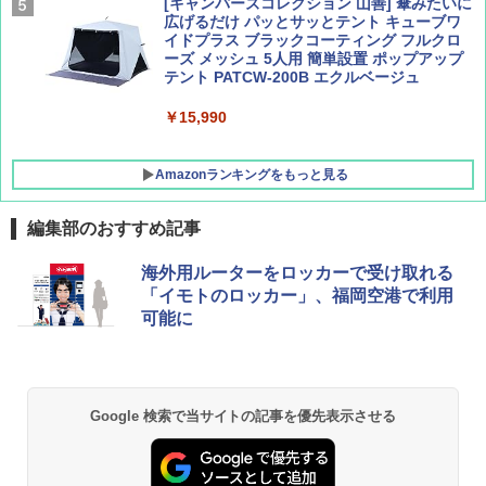
[キャンパーズコレクション 山善] 傘みたいに
広げるだけ パッとサッとテント キューブワ
イドプラス ブラックコーティング フルクロ
ーズ メッシュ 5人用 簡単設置 ポップアップ
テント PATCW-200B エクルベージュ
￥15,990
Amazonランキングをもっと見る
編集部のおすすめ記事
BUNDOK(バンドック)ソロ ドーム 1 EX BDK
海外用ルーターをロッカーで受け取れる
-08EX カーキ ソロキャンプ ポリエステル フ
「イモトのロッカー」、福岡空港で利用
レーム テント
可能に
￥14,800
GRANDOOR ステンレス保冷剤 2個セット 2
Google 検索で当サイトの記事を優先表示させる
026リニューアル 急速冷凍 空間倍増 衛生的
コンパクト 保冷力長持ち
￥2,980