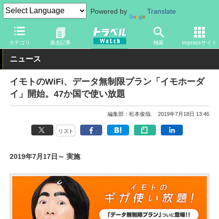
Powered by
Translate
トラベル Watch
地域
海外旅行
カテゴリ
過去記事
検索
Impressサイト
ニュース
イモトのWiFi、データ無制限プラン「イモホーダ
イ」開始。47か国で使い放題
編集部：松本俊哉
2019年7月18日 13:46
リスト
2019年7月17日～ 実施