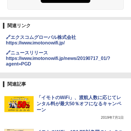
DEWEL パラソル 大型 ビーチ アウトドアパ
ラソル ガーデン サイトシート付 折りたたみ
防水 UVカット 4段階高さ調整 軽量 収納袋付
関連リンク
き
🔗エクスコムグローバル株式会社
￥6,999
https://www.imotonowifi.jp/
🔗ニュースリリース
熊撃退スプレー 熊よけスプレー 熊スプレー
https://www.imotonowifi.jp/news/20190717_01/?
【日本企業販売】超強力クマ対策スプレー 30
agent=PGD
0ml（連続噴射30秒）110ml（連続噴射15
秒）射程5～10m 安全ロック搭載 携帯収納袋
付き ヒグマ・イノシシ対策 自治体・教育機
関の購入実績 登山・キャンプ・アウトドア・
関連記事
防災用品 長期保存可能 緊急時用 日本国内発
送
「イモトのWiFi」、渡航人数に応じてレ
￥3,680
ンタル料が最大50％オフになるキャンペ
ーン
2019年7月1日
着替えテント トイレテント 透けない【換気
通気窓付き】収納袋付き UVカット 防水 防災
コンパクト iimono117 (ブルー)