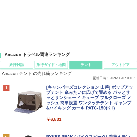
Amazon トラベル関連ランキング
旅行雑誌
旅行ガイド・地図
テント
アウトドア
Amazon テント の売れ筋ランキング
更新日時：2026/08/07 00:02
ディズニーファン ２０２６年 ９月号 [雑
D40 地球の歩き方 チェンマイ タイ北部の魅
[キャンパーズコレクション 山善] ポップアッ
誌] (ＤＩＳＮＥＹ ＦＡＮ)
力的な町 2026～2027 地球の歩き方D アジア
プテント 傘みたいに広げて畳める パッとサ
ッとサンシェード キューブ フルクローズ メ
ッシュ 簡単設置 ワンタッチテント キャンプ
￥713
￥2,079
&ハイキング カーキ PATC-150(KH)
￥6,831
BE-PAL(ビ-パル) 2026年 9 月号【特別付録:
A09 地球の歩き方 イタリア 2026～2027 地
SOTO ミニマル"旅"財布 ランダム2種】
球の歩き方A ヨーロッパ
PYKES PEAK (パイクスピーク) 着替えテン