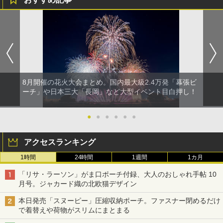
8月開催の花火大会まとめ。国内最大級2.4万発「幕張ビ
ーチ」や日本三大「長岡」など大型イベント目白押し！
●
●
●
●
●
●
アクセスランキング
1時間
24時間
1週間
1カ月
「リサ・ラーソン」がま口ポーチ付録、大人のおしゃれ手帖 10
月号。ジャカード織の北欧猫デザイン
本日発売「スヌーピー」圧縮収納ポーチ。ファスナー閉めるだけ
で着替えや荷物がスリムにまとまる