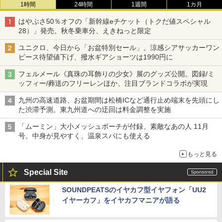
1時間
24時間
1週間
1カ月
はやぶさ50％オフの「新幹線eチケット（トクだ値スペシャル
28）」発売。秋冬乗車分、えきねっと限定
ユニクロ、今日から「お盆特別セール」。涼感シアサッカーワン
ピース待望値下げ、撥水ギアショーツは1990円に
フェルメール《真珠の耳飾りの少女》展のグッズ公開。図録/ミ
ッフィー/葬送のフリーレンほか、注目ブランドコラボが実現
九州の高速道路、お盆期間は松橋ICなど通行止め端末を先頭にし
た渋滞予測。東九州道への迂回は料金調整を実施
「ムーミン」大小メッシュポーチが付録、素敵なあの人 11月
号。中身が見やすく、温泉スパにも使える
もっと見る
Special Site
SOUNDPEATSのイヤカフ型イヤフォン「UU2
イヤーカフ」をイヤカフマニアが語る