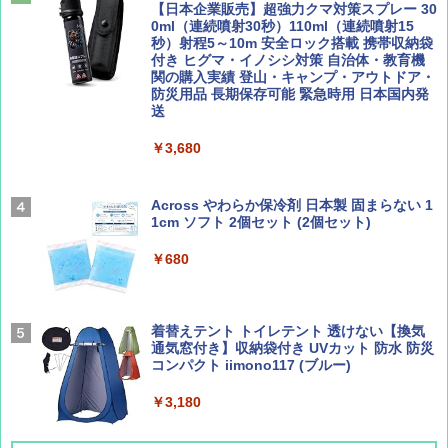
￥1,540
【日本企業販売】超強力クマ対策スプレー 30
￥2,479
0ml（連続噴射30秒）110ml（連続噴射15
ENDLESS BASE 《めざましテレビで紹介》
秒）射程5～10m 安全ロック搭載 携帯収納袋
テント ワンタッチ RENEW 幅200 2-3人用 43
付き ヒグマ・イノシシ対策 自治体・教育機
500002(88859)
関の購入実績 登山・キャンプ・アウトドア・
防災用品 長期保存可能 緊急時用 日本国内発
Coyote No.89 特集 星野道夫 夢見る旅
A26 地球の歩き方 チェコ ポーランド スロヴ
送
ァキア 2026～2027 地球の歩き方A ヨーロッ
￥5,999
パ
￥1,540
￥3,680
￥2,277
[キャンパーズコレクション 山善] 傘みたいに
広げるだけ パッとサッとテント ブラックコ
ーティング フルクローズ メッシュ 3-4人用
Across やわらか保冷剤 日本製 固まらない 1
簡単設置 ポップアップテント エクルベージ
1cm ソフト 2個セット (2個セット)
AIRLINE（エアライン）2026年9月号【特
新しい日本地理 地図・統計・移動から読み
ュ(BC仕様) PATC-150B(EB)
集】ボーイング110周年を祝して！
解く (講談社現代新書)
￥680
￥9,990
￥1,760
￥1,540
着替えテント トイレテント 透けない【換気
[キャンパーズコレクション 山善] 傘みたいに
通気窓付き】収納袋付き UVカット 防水 防災
広げるだけ パッとサッとテント キューブワ
コンパクト iimono117 (ブルー)
イドプラス ブラックコーティング フルクロ
ーズ メッシュ 5人用 簡単設置 ポップアップ
テント PATCW-200B エクルベージュ
￥3,180
￥15,990