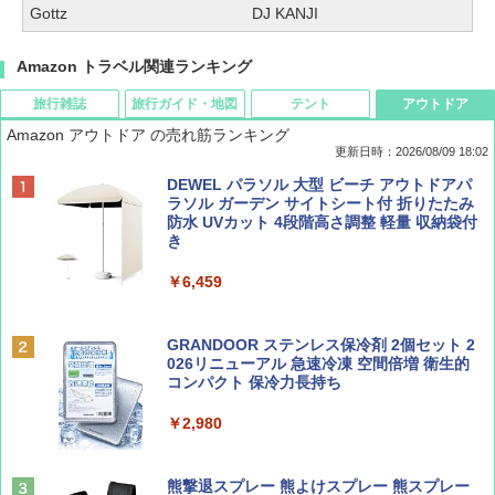
Gottz
DJ KANJI
Amazon トラベル関連ランキング
旅行雑誌
旅行ガイド・地図
テント
アウトドア
Amazon アウトドア の売れ筋ランキング
更新日時：2026/08/09 18:02
BE-PAL(ビ-パル) 2026年 9 月号【特別付録:
地球の歩き方 スター・ウォーズ
[キャンパーズコレクション 山善] ポップアッ
DEWEL パラソル 大型 ビーチ アウトドアパ
SOTO ミニマル"旅"財布 ランダム2種】
プテント 傘みたいに広げて畳める パッとサ
ラソル ガーデン サイトシート付 折りたたみ
ッとサンシェード キューブ フルクローズ メ
防水 UVカット 4段階高さ調整 軽量 収納袋付
￥2,695
ッシュ 簡単設置 ワンタッチテント キャンプ
き
￥1,500
&ハイキング カーキ PATC-150(KH)
￥6,459
￥6,829
ディズニーファン ２０２６年 ９月号 [雑
D40 地球の歩き方 チェンマイ タイ北部の魅
誌] (ＤＩＳＮＥＹ ＦＡＮ)
力的な町 2026～2027 地球の歩き方D アジア
GRANDOOR ステンレス保冷剤 2個セット 2
PYKES PEAK (パイクスピーク) 着替えテン
026リニューアル 急速冷凍 空間倍増 衛生的
ト プライバシー テント 【中が透けない】 1
コンパクト 保冷力長持ち
￥713
￥2,079
人用 折りたたみ 防災グッズ 災害用トイレ ビ
ーチ ピクニック ポップアップテント 携帯 簡
￥2,980
易 トイレテント (オリーブ)
山と溪谷 2026年8月号「南アルプス大全」
A09 地球の歩き方 イタリア 2026～2027 地
￥4,836
球の歩き方A ヨーロッパ
熊撃退スプレー 熊よけスプレー 熊スプレー