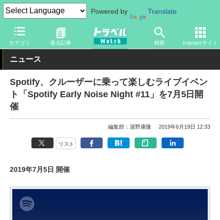
Powered by
Translate
トラベル Watch
旅の方法
船旅
その他
カテゴリ
過去記事
検索
Impressサイト
ニュース
Spotify、クルーザーに乗って楽しむライブイベン
ト「Spotify Early Noise Night #11」を7月5日開
催
編集部：湯野康隆
2019年6月19日 12:33
リスト
2019年7月5日 開催