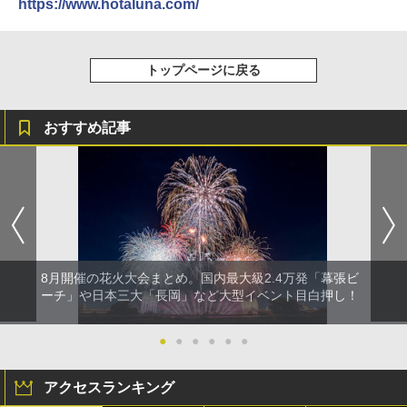
https://www.hotaluna.com/
トップページに戻る
おすすめ記事
8月開催の花火大会まとめ。国内最大級2.4万発「幕張ビ
ーチ」や日本三大「長岡」など大型イベント目白押し！
●
●
●
●
●
●
アクセスランキング