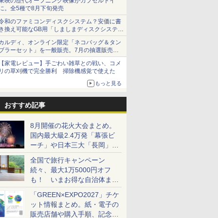
東映の歴代オープニング映像がカプセルトイ
に。全5種で8月下旬発売
令和のファミコンディスクシステム？安価に書
き換え可能なGB用「しましまディスクシステ
ム」
カルディ、オンライン限定「ネコバッグ＆タン
ブラーセット」を一般販売。7月の抽選販売の
当選無効分
【家電レビュー】手ごわい雑草との戦い、コメ
リの草刈機で完全勝利 掃除機感覚で使えた
もっと見る
おすすめ記事
8月開催の花火大会まとめ。
国内最大級2.4万発「幕張ビ
ーチ」や日本三大「長岡」な
ど大型イベント目白押し！
全国で旅行キャンペーン
続々、最大1万5000円オフ
も！ いまお得な自治体まと
め
「GREEN×EXPO2027」チケ
ット情報まとめ。紙・電子の
販売店舗や購入手順、記念チ