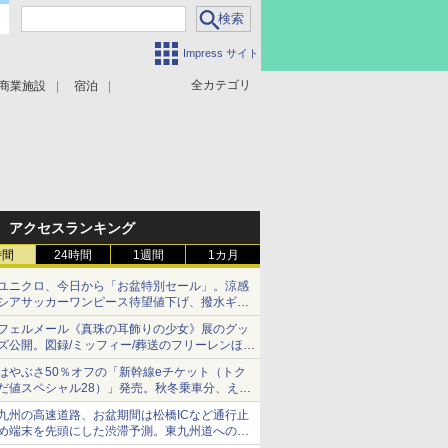
Impress サイト
全カテゴリ
商業施設
宿泊
アクセスランキング
時間
24時間
1週間
1カ月
ユニクロ、今日から「お盆特別セール」。涼感
シアサッカーワンピース待望値下げ、撥水ギア
ショーツは1990円に
フェルメール《真珠の耳飾りの少女》展のグッ
ズ公開。図録/ミッフィー/葬送のフリーレンほ
か、注目ブランドコラボが実現
はやぶさ50％オフの「新幹線eチケット（トク
だ値スペシャル28）」発売。秋冬乗車分、えき
ねっと限定
九州の高速道路、お盆期間は松橋ICなど通行止
め端末を先頭にした渋滞予測。東九州道への迂
回は料金調整を実施