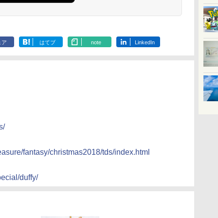
ェア
はてブ
note
LinkedIn
s/
reasure/fantasy/christmas2018/tds/index.html
ecial/duffy/