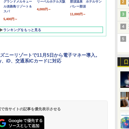
グランドメルキュー
リーベルホテル大阪
那須温泉 ホテルサン
ル淡路島リゾート＆
バレー那須
4,000円～
スパ
11,000円～
5,400円～
ランキングをもっと見る
ズニーリゾートで11月5日から電子マネー導入。
ay、iD、交通系ICカードに対応
北陸 福井 あわら
品川プリンスホテ
舞浜ビューホテル
箱根湯本温泉 ホテ
ホテルトラスティ東
オリエンタルホテル
下呂温泉 水明館
住友不動産ホテル ヴ
東京ベイ舞浜ホテル
温泉 清風荘（北陸
ル イーストタワー
ｂｙ ＨＵＬＩＣ
ル おかだ
京ベイサイド
東京ベイ
ィラフォンテーヌグラ
ファーストリゾート
8,250円～
最大級の庭園露天風
（旧：東京ベイ舞浜
ンド東京有明
9,958円～
11,200円～
5,450円～
5,200円～
4,290円～
呂の宿 清風荘）
ホテル）
19,541円～
5,758円～
6,070円～
 検索で当サイトの記事を優先表示させる