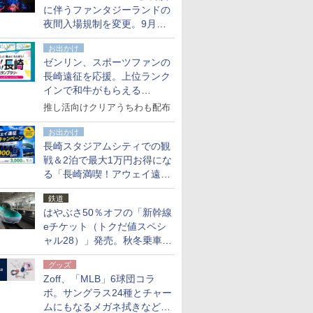
に伴うファンタジーランドの
夜間入場規制を変更。9月か
ら18時50分～20時ごろに
お出かけ
ゼンリン、スポーツファンの
長崎遠征を応援。上位ランク
インで和牛がもらえる
「GO！GO！長崎スタンプラ
推し活向けクリアうちわも配布
リー」
お出かけ
長崎スタジアムシティでの観
戦＆2泊で最大1万円お得にな
る「長崎満喫！アウェイ遠征
応援キャンペーン」
鉄道
はやぶさ50％オフの「新幹線
eチケット（トクだ値スペシ
ャル28）」発売。秋冬乗車
分、えきねっと限定
グッズ
Zoff、「MLB」6球団コラ
ボ。サングラス24種とチャー
ムにもなるメガネ拭きなど雑