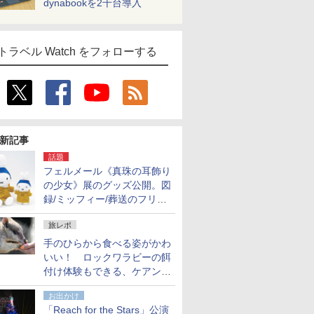
dynabookを2千台導入
トラベル Watch をフォローする
新記事
話題
フェルメール《真珠の耳飾り
の少女》展のグッズ公開。図
録/ミッフィー/葬送のフリー
レンほか、注目ブランドコラ
旅レポ
ボが実現
手のひらから食べる姿がかわ
いい！ ロックワラビーの餌
付け体験もできる、ケアンズ
でアサートン高原の日本語ガ
お出かけ
イド付きツアーに参加してみ
「Reach for the Stars」公演
た