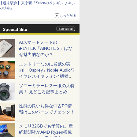
【週末駅弁】東京駅「Suicaのペンギン チキン
のり弁」
もっと見る
Special Site
AIスマートノートの
iFLYTEK「AINOTE 2」はな
ぜ魅力的なのか？
エントリーなのに脅威の実
力!「Osprey」Noble Audioワ
イヤレスイヤフォン4機種を
一気に聴く
ソニーミラーレス一眼の大特
集！ 見どころ記事まとめ
性能の良いお得な中古PC情
報はこのページでチェック！
メモリ32GBでも予算内。産
経新聞社がAMD Ryzen搭載