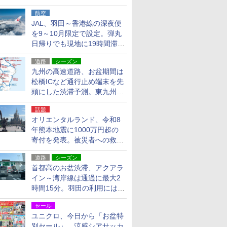
貨24種
航空
JAL、羽田～香港線の深夜便
を9～10月限定で設定。弾丸
日帰りでも現地に19時間滞在
できる
道路
シーズン
九州の高速道路、お盆期間は
松橋ICなど通行止め端末を先
頭にした渋滞予測。東九州道
への迂回は料金調整を実施
話題
オリエンタルランド、令和8
年熊本地震に1000万円超の
寄付を発表。被災者への救援
活動・復旧支援
道路
シーズン
首都高のお盆渋滞、アクアラ
イン～湾岸線は通過に最大2
時間15分。羽田の利用には
「空港西出口」の利用検討を
セール
ユニクロ、今日から「お盆特
別セール」。涼感シアサッカ