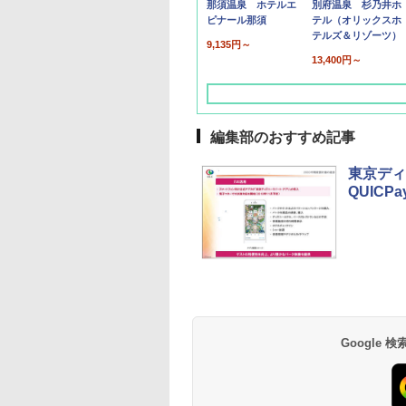
那須温泉 ホテルエ
別府温泉 杉乃井ホ
ピナール那須
テル（オリックスホ
テルズ＆リゾーツ）
9,135円～
13,400円～
編集部のおすすめ記事
東京ディ
QUICP
草津温泉 ホテル櫻
品川プリンスホテル
グランドニッコー東
海のサウナ＆スパ
東京ドームホテル
シェラトン・グラン
井
京ベイ 舞浜
オールインクルーシ
デ・トーキョーベ
7,037円～
7,980円～
ブ 島原温泉ホテル
イ・ホテル
14,300円～
6,800円～
南風楼
10,450円～
7,950円～
Google