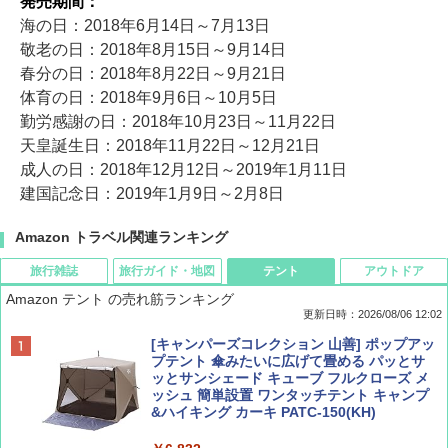
発売期間：
海の日：2018年6月14日～7月13日
敬老の日：2018年8月15日～9月14日
春分の日：2018年8月22日～9月21日
体育の日：2018年9月6日～10月5日
勤労感謝の日：2018年10月23日～11月22日
天皇誕生日：2018年11月22日～12月21日
成人の日：2018年12月12日～2019年1月11日
建国記念日：2019年1月9日～2月8日
Amazon トラベル関連ランキング
旅行雑誌
旅行ガイド・地図
テント
アウトドア
Amazon テント の売れ筋ランキング
更新日時：2026/08/06 12:02
ディズニーファン ２０２６年 ９月号 [雑
D40 地球の歩き方 チェンマイ タイ北部の魅
[キャンパーズコレクション 山善] ポップアッ
誌] (ＤＩＳＮＥＹ ＦＡＮ)
力的な町 2026～2027 地球の歩き方D アジア
プテント 傘みたいに広げて畳める パッとサ
ッとサンシェード キューブ フルクローズ メ
ッシュ 簡単設置 ワンタッチテント キャンプ
￥713
￥2,079
&ハイキング カーキ PATC-150(KH)