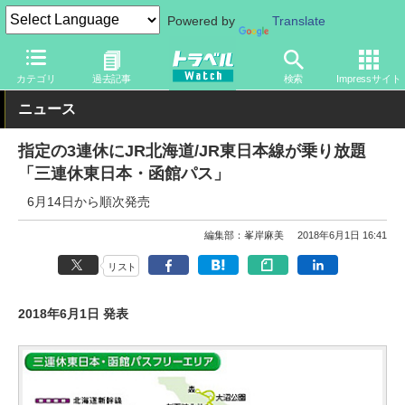
Powered by
Translate
トラベル Watch
地域
国内旅行
カテゴリ
過去記事
検索
Impressサイト
ニュース
指定の3連休にJR北海道/JR東日本線が乗り放題
「三連休東日本・函館パス」
6月14日から順次発売
編集部：峯岸麻美
2018年6月1日 16:41
リスト
2018年6月1日 発表