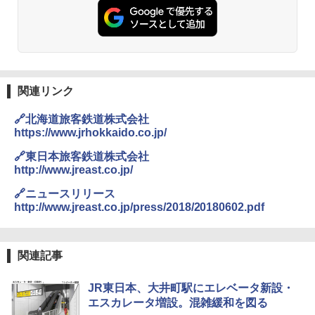
￥2,980
DEWEL パラソル 大型 ビーチ アウトドアパ
ラソル ガーデン サイトシート付 折りたたみ
防水 UVカット 4段階高さ調整 軽量 収納袋付
関連リンク
き
🔗北海道旅客鉄道株式会社
￥6,459
https://www.jrhokkaido.co.jp/
🔗東日本旅客鉄道株式会社
ポインターライト 強力 小型 緑色/赤色/青紫色
http://www.jreast.co.jp/
USB充電式 高精度 超長距離照射 長時間使用
可能 安全ロック付き 高安全性 金属製耐久 コ
🔗ニュースリリース
ンパクト多機能設計 持ち運び便利 アウトド
http://www.jreast.co.jp/press/2018/20180602.pdf
ア/オフィス/教育現場/展示会用 緑
￥1,180
関連記事
電動エアーポンプ SUP用 20PSI 電動ポンプ
JR東日本、大井町駅にエレベータ新設・
ゴムボート 空気入れ 空気抜き 自動停止 過熱
エスカレータ増設。混雑緩和を図る
保護 日光可読lcd 7種類ノズル付き