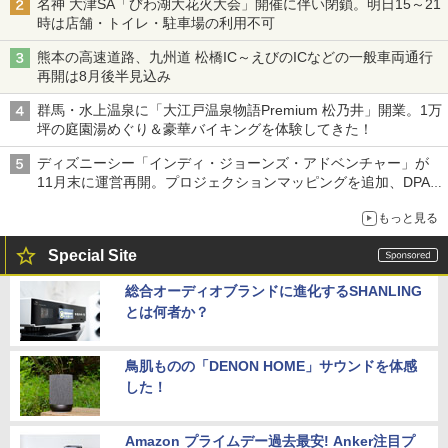
名神 大津SA「びわ湖大花火大会」開催に伴い閉鎖。明日15～21
時は店舗・トイレ・駐車場の利用不可
熊本の高速道路、九州道 松橋IC～えびのICなどの一般車両通行
再開は8月後半見込み
群馬・水上温泉に「大江戸温泉物語Premium 松乃井」開業。1万
坪の庭園湯めぐり＆豪華バイキングを体験してきた！
ディズニーシー「インディ・ジョーンズ・アドベンチャー」が
11月末に運営再開。プロジェクションマッピングを追加、DPA
は1500円
もっと見る
Special Site
総合オーディオブランドに進化するSHANLING
とは何者か？
鳥肌ものの「DENON HOME」サウンドを体感
した！
Amazon プライムデー過去最安! Anker注目プ