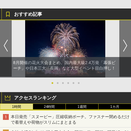
おすすめ記事
8月開催の花火大会まとめ。国内最大級2.4万発「幕張ビ
ーチ」や日本三大「長岡」など大型イベント目白押し！
●
●
●
●
●
●
アクセスランキング
1時間
24時間
1週間
1カ月
本日発売「スヌーピー」圧縮収納ポーチ。ファスナー閉めるだけ
で着替えや荷物がスリムにまとまる