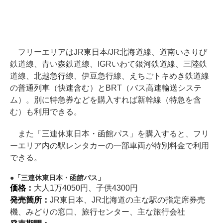
フリーエリアはJR東日本/JR北海道線、道南いさりび
鉄道線、青い森鉄道線、IGRいわて銀河鉄道線、三陸鉄
道線、北越急行線、伊豆急行線、えちごトキめき鉄道線
の普通列車（快速含む）とBRT（バス高速輸送システ
ム）。別に特急券などを購入すれば新幹線（特急を含
む）も利用できる。
また「三連休東日本・函館パス」を購入すると、フリ
ーエリア内の駅レンタカーの一部車両が特別料金で利用
できる。
「三連休東日本・函館パス」
価格：
大人1万4050円、子供4300円
発売箇所：
JR東日本、JR北海道の主な駅の指定席券売
機、みどりの窓口、旅行センター、主な旅行会社