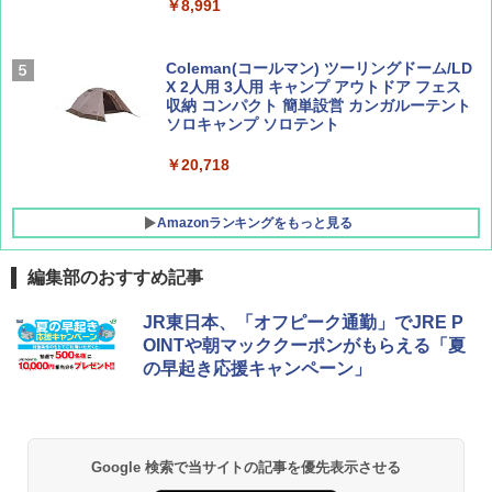
￥8,991
￥1,500
￥1,540
Coleman(コールマン) ツーリングドーム/LD
X 2人用 3人用 キャンプ アウトドア フェス
収納 コンパクト 簡単設営 カンガルーテント
ソロキャンプ ソロテント
￥20,718
Amazonランキングをもっと見る
編集部のおすすめ記事
BUNDOK(バンドック)ソロ ドーム 1 EX BDK
JR東日本、「オフピーク通勤」でJRE P
-08EX カーキ ソロキャンプ ポリエステル フ
OINTや朝マッククーポンがもらえる「夏
レーム テント
の早起き応援キャンペーン」
￥14,800
GRANDOOR ステンレス保冷剤 2個セット 2
Google 検索で当サイトの記事を優先表示させる
026リニューアル 急速冷凍 空間倍増 衛生的
コンパクト 保冷力長持ち