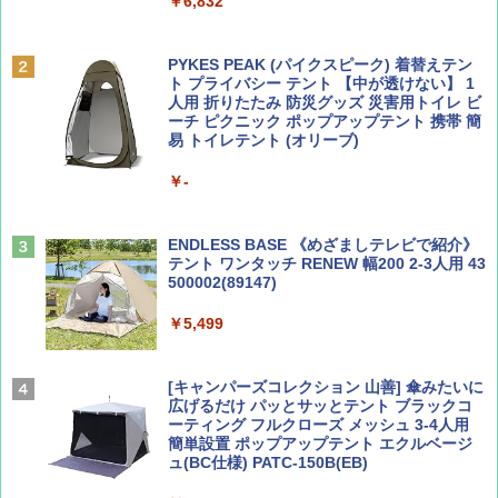
￥6,832
Coyote No.89 特集 星野道夫 夢見る旅
A09 地球の歩き方 イタリア 2026～2027 地
球の歩き方A ヨーロッパ
PYKES PEAK (パイクスピーク) 着替えテン
￥1,540
ト プライバシー テント 【中が透けない】 1
￥2,479
人用 折りたたみ 防災グッズ 災害用トイレ ビ
ーチ ピクニック ポップアップテント 携帯 簡
易 トイレテント (オリーブ)
山と溪谷 2026年8月号「南アルプス大全」
A26 地球の歩き方 チェコ ポーランド スロヴ
￥-
ァキア 2026～2027 地球の歩き方A ヨーロッ
パ
￥1,540
￥2,277
ENDLESS BASE 《めざましテレビで紹介》
テント ワンタッチ RENEW 幅200 2-3人用 43
500002(89147)
AIRLINE（エアライン）2026年9月号【特
地球の歩き方 スター・ウォーズ
集】ボーイング110周年を祝して！
￥5,499
￥2,695
￥1,760
[キャンパーズコレクション 山善] 傘みたいに
広げるだけ パッとサッとテント ブラックコ
ーティング フルクローズ メッシュ 3-4人用
簡単設置 ポップアップテント エクルベージ
BE-PAL(ビ-パル) 2026年 9 月号【特別付録:
新しい日本地理 地図・統計・移動から読み
ュ(BC仕様) PATC-150B(EB)
SOTO ミニマル"旅"財布 ランダム2種】
解く (講談社現代新書)