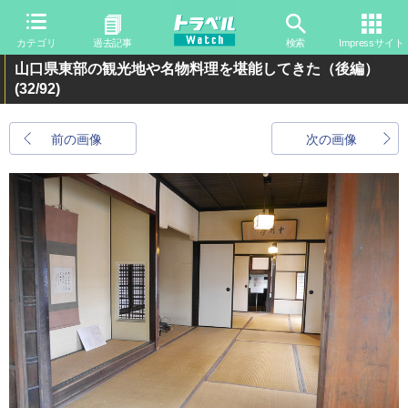
カテゴリ
過去記事
検索
Impressサイト
山口県東部の観光地や名物料理を堪能してきた（後編）
(32/92)
前の画像
次の画像