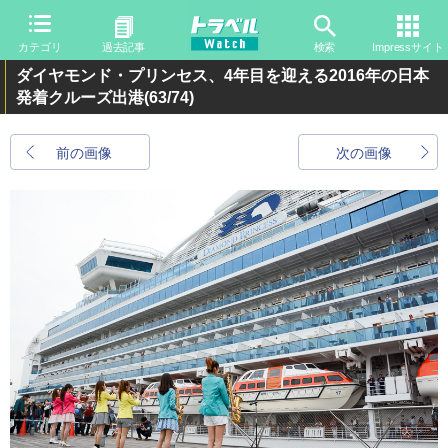
カテゴリ
過去記事
検索
Impressサイト
ダイヤモンド・プリンセス、4年目を迎える2016年の日本
発着クルーズ出港
(63/74)
前の画像
次の画像