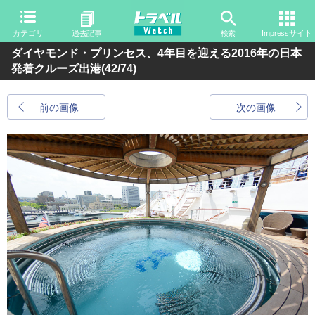
カテゴリ
過去記事
検索
Impressサイト
ダイヤモンド・プリンセス、4年目を迎える2016年の日本
発着クルーズ出港
(42/74)
前の画像
次の画像