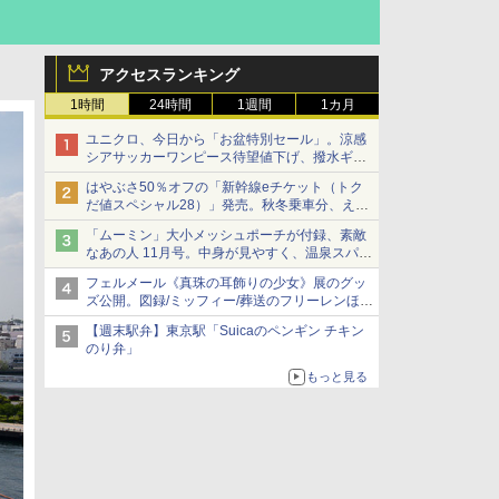
アクセスランキング
1時間
24時間
1週間
1カ月
ユニクロ、今日から「お盆特別セール」。涼感
シアサッカーワンピース待望値下げ、撥水ギア
ショーツは1990円に
はやぶさ50％オフの「新幹線eチケット（トク
だ値スペシャル28）」発売。秋冬乗車分、えき
ねっと限定
「ムーミン」大小メッシュポーチが付録、素敵
なあの人 11月号。中身が見やすく、温泉スパに
も使える
フェルメール《真珠の耳飾りの少女》展のグッ
ズ公開。図録/ミッフィー/葬送のフリーレンほ
か、注目ブランドコラボが実現
【週末駅弁】東京駅「Suicaのペンギン チキン
のり弁」
もっと見る